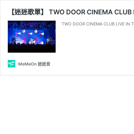
【迷迷歌單】 TWO DOOR CINEMA CLUB LIV
TWO DOOR CINEMA CLUB LIVE IN T
MeMeOn 迷迷音