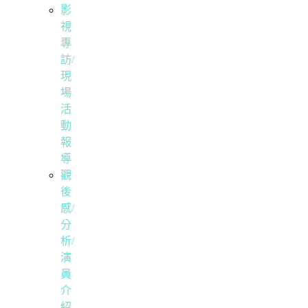
影
視
專
訪/
現
場
活
動
報
導
觀
後
感/
分
析/
演
員
介
紹