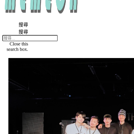
搜尋
搜尋
Close this
search box.