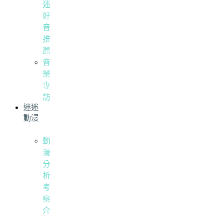
迷
好
音
推
薦
音
樂
專
訪
迷迷
動漫
動
漫
分
析
考
察
介