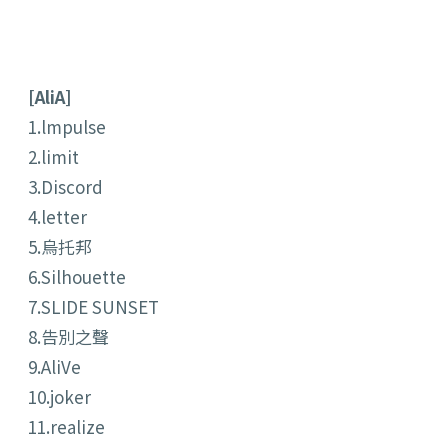
[AliA]
1.lmpulse
2.limit
3.Discord
4.letter
5.烏托邦
6.Silhouette
7.SLIDE SUNSET
8.告別之聲
9.AliVe
10.joker
11.realize