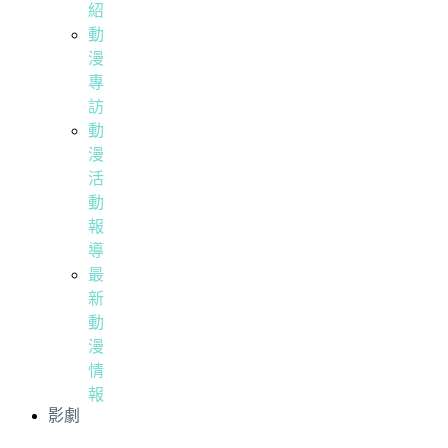
紹
動
漫
專
訪
動
漫
活
動
報
導
最
新
動
漫
情
報
影劇