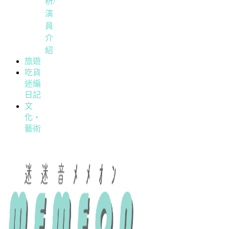
析/
演
員
介
紹
旅遊
吃貨
迷編
日記
文
化・
藝術