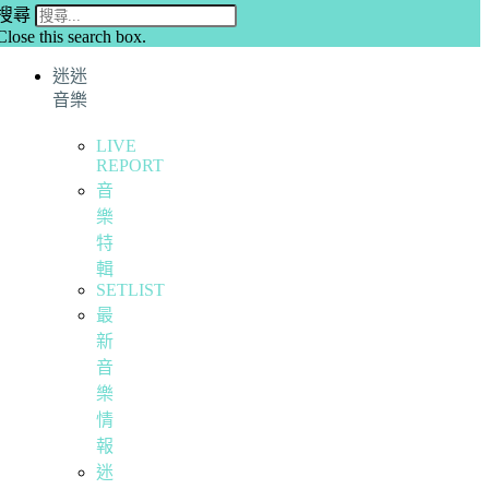
搜尋
Close this search box.
迷迷
音樂
LIVE
REPORT
音
樂
特
輯
SETLIST
最
新
音
樂
情
報
迷