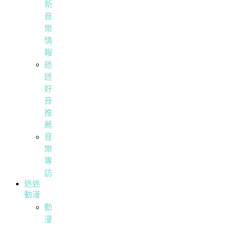
新
音
樂
情
報
迷
迷
好
音
推
薦
音
樂
專
訪
迷迷
動漫
動
漫