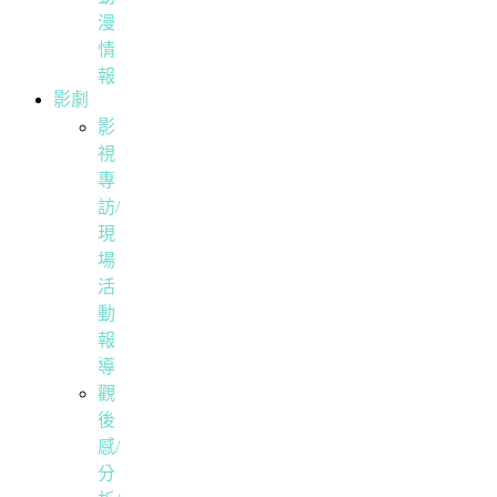
漫
情
報
影劇
影
視
專
訪/
現
場
活
動
報
導
觀
後
感/
分