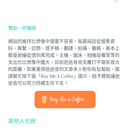
贊助一杯咖啡
網站的維持比想像中還要不容易，每篇採訪從搜集資
料、聯繫、訪問、逐字稿、翻譯、拍攝、審稿，基本上
都是迷編從頭到尾完成，主機、圖床、相機設備等等的
支出也比想像中龐大，目前迷迷音收支離打平還有很大
的距離，如果覺得迷迷音的文章多少對你有些幫助，還
請幫忙按下面「Buy Me A Coffee」圖示、給予贊助讓迷
迷音可以努力持續生存下去！
Buy Me a Coffee
其他人也迷