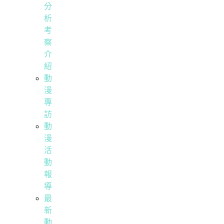
分
析
考
察
介
紹
動
漫
專
訪
動
漫
活
動
報
導
最
新
動