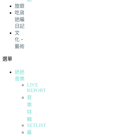
旅遊
吃貨
迷編
日記
文
化・
藝術
選單
迷迷
音樂
LIVE
REPORT
音
樂
特
輯
SETLIST
最