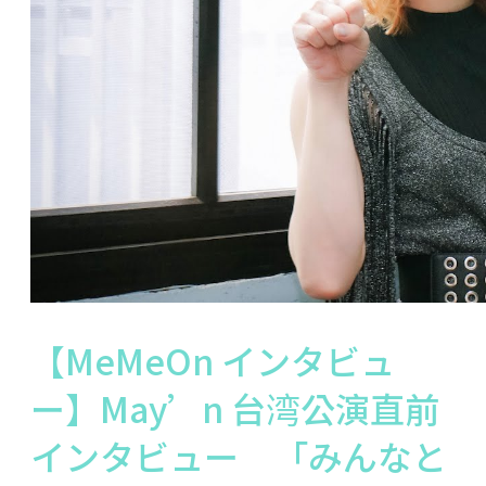
【MeMeOn インタビュ
ー】May’n 台湾公演直前
インタビュー 「みんなと