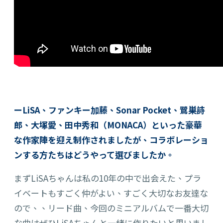
ーLiSA、ファンキー加藤、Sonar Pocket、鷺巣詩
郎、大塚愛、田中秀和（MONACA）といった豪華
な作家陣を迎え制作されましたが、コラボレーショ
ンする方たちはどうやって選びましたか。
まずLiSAちゃんは私の10年の中で出会えた、プラ
イベートもすごく仲がよ
い、
すごく大切なお
友達
な
ので、、リード曲、今回の
ミニアルバムで
一番大切
な曲はぜひLiSAちゃんと一緒に
作りたい
と思
いまし