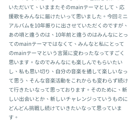
いただい
て、いままたそのmainテーマとして、応
援歌をみんなに届けたいって思
いました。今回
ミニ
アルバムを10年振りに出させて
いただくの
です
が
、
あの頃と違うのは、10年前と違うのは
みんなにとっ
て
のmainテーマではなくて、
みんなと私にとって
のmainテーマ
という
言葉に変わったなってすごく
思います。なのでみんなに
も
楽しんでもらいたい
し、私も思い切り、自分の音楽を通して楽しいなっ
て思う、そんな音楽活動をこれからも変わらず続け
て行きたいなって思っております。そのために、新
しい出会いとか、新しいチャレンジっていうものに
どんどん
挑戦し続けていきたいなって思って
い
ま
す。