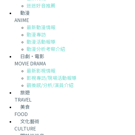
迷迷好音推薦
動漫
ANIME
最新動漫情報
動漫專訪
動漫活動報導
動漫分析考察介紹
日劇・電影
MOVIE DRAMA
最新影視情報
影視專訪/現場活動報導
觀後感/分析/演員介紹
旅遊
TRAVEL
美食
FOOD
文化藝術
CULTURE