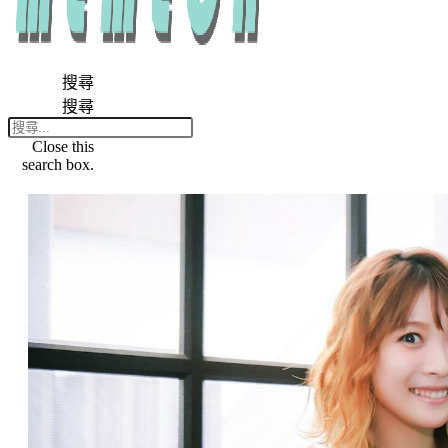
搜尋
搜尋
Close this
search box.