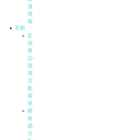
漫
情
報
影劇
影
視
專
訪/
現
場
活
動
報
導
觀
後
感/
分