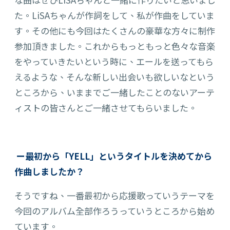
た。
LiSAちゃんが作詞をして、私が作曲をして
いま
す。その他にも今回はたくさんの豪華な方々に制作
参加頂きました。
これからもっともっと
色々な
音楽
をやっていきたい
と
いう時に、エールを送ってもら
えるような、そんな新しい出会いも欲しいな
と
いう
ところから、いままで
ご一緒した
こ
と
のないアーテ
ィストの皆さんとご一緒させてもらいました。
ー最初から「YELL」というタイトルを決めてから
作曲しましたか？
そうですね、一番最初から応援歌っていう
テーマ
を
今回のアルバム全部作ろうっていうところから始め
てい
ます。