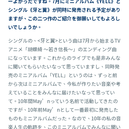
ーよかったですね。7月にミニアルバム《YELL》と
シングル《牙と翼》が同時に発売される予定があり
ますが、この二つ作のご紹介を御願いしてもよろし
いでしょうか。
シングル
の
、<牙と翼>という曲は7月から始まる
TV
アニメ
「胡蝶綺 ～若き信長～」
の
エンディング
曲
になっています。これからのライブでも是非
みんな
に聞いてもらいたいなって思ってい
ますし
、
同時発
売の
ミニアルバム
「YELL」
というのは
、
ずっと前
から次はミニアルバムで
、
今私が作りたい音楽や考
えていることをみんなに届けたいなって思ってい
て
。
10年間May’nっていう名前で活動してきた
の
です
が
、10年前May’nとして一番最初に発売した
ものもミニアルバムだった。なので、10年の私の音
楽人生
の軌跡を
、
この
ミニアルバムでみんなに聞い