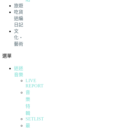
旅遊
吃貨
迷編
日記
文
化・
藝術
選單
迷迷
音樂
LIVE
REPORT
音
樂
特
輯
SETLIST
最