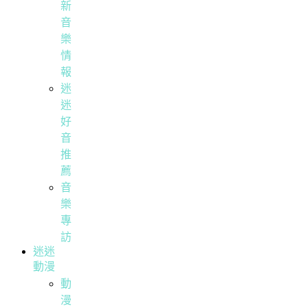
新
音
樂
情
報
迷
迷
好
音
推
薦
音
樂
專
訪
迷迷
動漫
動
漫