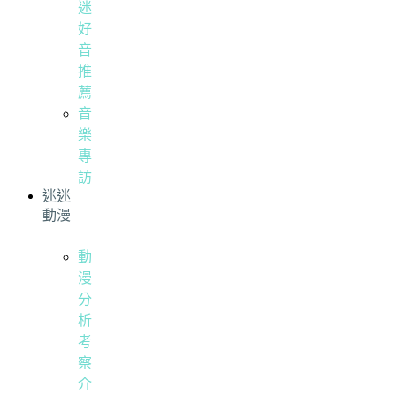
迷
好
音
推
薦
音
樂
專
訪
迷迷
動漫
動
漫
分
析
考
察
介