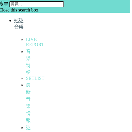
搜尋
Close this search box.
迷迷
音樂
LIVE
REPORT
音
樂
特
輯
SETLIST
最
新
音
樂
情
報
迷