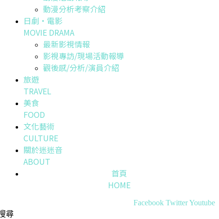
動漫分析考察介紹
日劇・電影
MOVIE DRAMA
最新影視情報
影視專訪/現場活動報導
觀後感/分析/演員介紹
旅遊
TRAVEL
美食
FOOD
文化藝術
CULTURE
關於迷迷音
ABOUT
首頁
HOME
Facebook
Twitter
Youtube
搜尋