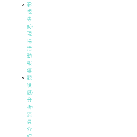
影
視
專
訪/
現
場
活
動
報
導
觀
後
感/
分
析/
演
員
介
紹