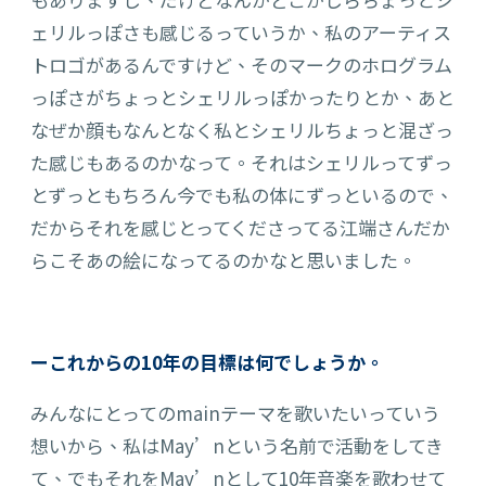
ェリルっぽさも感じるっていうか、私の
アーティス
トロゴ
があるんですけど、そのマークのホログラム
っぽさがちょっとシェリルっぽかったりとか、あと
なぜか顔もなんとなく私とシェリルちょっと混ざっ
た感じもある
のかなって。
それはシェリルってずっ
とずっともちろん今でも私の体にずっといるので、
だからそれを感じとってくださってる江端さんだか
らこそあの絵になってるのかなと思いました。
ーこれからの10年の目標は何でしょうか。
みんなにとって
のmainテーマを歌いたいっていう
想
いから、私はMay’n
と
いう名前で活動をしてき
て、でもそれをMay’n
として
10年音楽を歌わせて