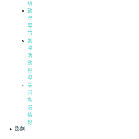
紹
動
漫
專
訪
動
漫
活
動
報
導
最
新
動
漫
情
報
影劇