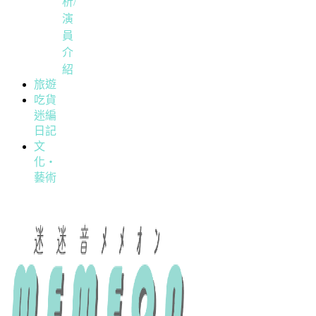
析/
演
員
介
紹
旅遊
吃貨
迷編
日記
文
化・
藝術