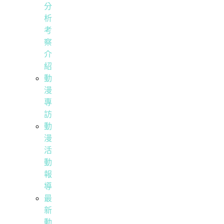
分
析
考
察
介
紹
動
漫
專
訪
動
漫
活
動
報
導
最
新
動