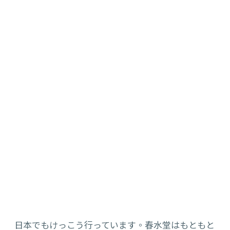
日本でもけっこう行って
い
ます。春水堂
は
もともと