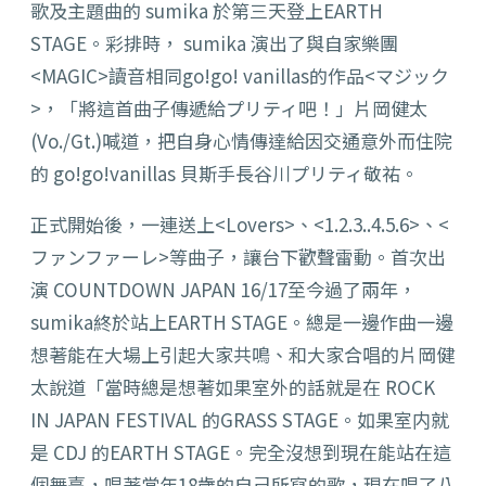
歌及主題曲的 sumika 於第三天登上EARTH
STAGE。彩排時， sumika 演出了與自家樂團
<MAGIC>讀音相同go!go! vanillas的作品<マジック
>，「將這首曲子傳遞給プリティ吧！」片岡健太
(Vo./Gt.)喊道，把自身心情傳達給因交通意外而住院
的 go!go!vanillas 貝斯手長谷川プリティ敬祐。
正式開始後，一連送上<Lovers>、<1.2.3..4.5.6>、<
ファンファーレ>等曲子，讓台下歡聲雷動。首次出
演 COUNTDOWN JAPAN 16/17至今過了兩年，
sumika終於站上EARTH STAGE。總是一邊作曲一邊
想著能在大場上引起大家共鳴、和大家合唱的片岡健
太說道「當時總是想著如果室外的話就是在 ROCK
IN JAPAN FESTIVAL 的GRASS STAGE。如果室内就
是 CDJ 的EARTH STAGE。完全沒想到現在能站在這
個舞臺，唱著當年18歲的自己所寫的歌，現在唱了八