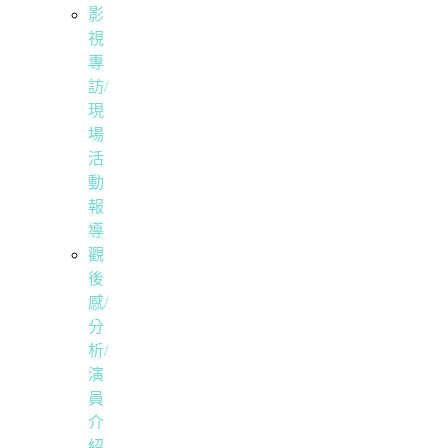
影
視
專
訪/
現
場
活
動
報
導
觀
後
感/
分
析/
演
員
介
紹