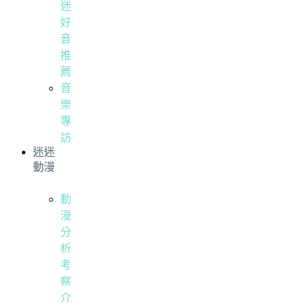
迷
好
音
推
薦
音
樂
專
訪
迷迷
動漫
動
漫
分
析
考
察
介