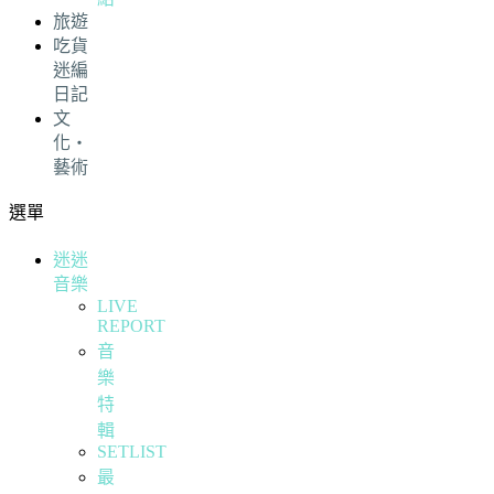
旅遊
吃貨
迷編
日記
文
化・
藝術
選單
迷迷
音樂
LIVE
REPORT
音
樂
特
輯
SETLIST
最