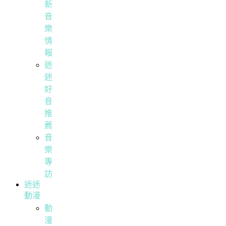
新
音
樂
情
報
迷
迷
好
音
推
薦
音
樂
專
訪
迷迷
動漫
動
漫