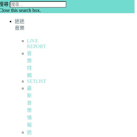
搜尋
Close this search box.
迷迷
音樂
LIVE
REPORT
音
樂
特
輯
SETLIST
最
新
音
樂
情
報
迷