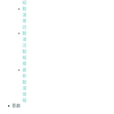
紹
動
漫
專
訪
動
漫
活
動
報
導
最
新
動
漫
情
報
影劇