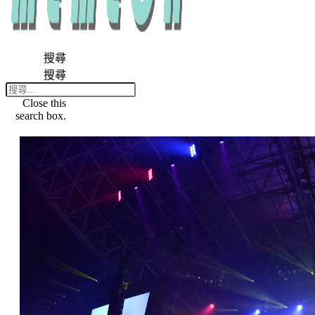
搜尋
搜尋
Close this
search box.