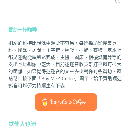
贊助一杯咖啡
網站的維持比想像中還要不容易，每篇採訪從搜集資
料、聯繫、訪問、逐字稿、翻譯、拍攝、審稿，基本上
都是迷編從頭到尾完成，主機、圖床、相機設備等等的
支出也比想像中龐大，目前迷迷音收支離打平還有很大
的距離，如果覺得迷迷音的文章多少對你有些幫助，還
請幫忙按下面「Buy Me A Coffee」圖示、給予贊助讓迷
迷音可以努力持續生存下去！
Buy Me a Coffee
其他人也迷