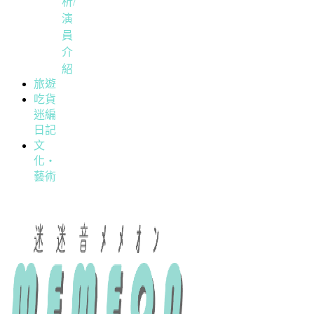
析/
演
員
介
紹
旅遊
吃貨
迷編
日記
文
化・
藝術