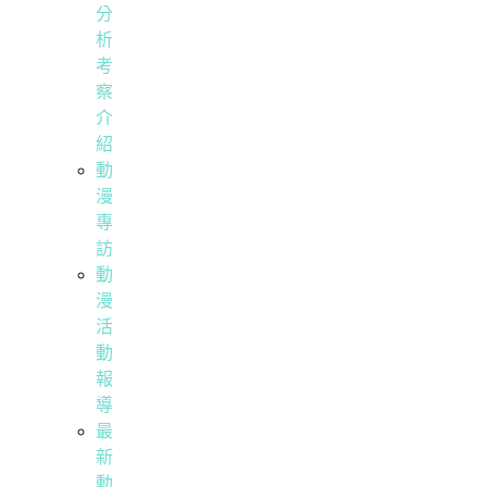
分
析
考
察
介
紹
動
漫
專
訪
動
漫
活
動
報
導
最
新
動