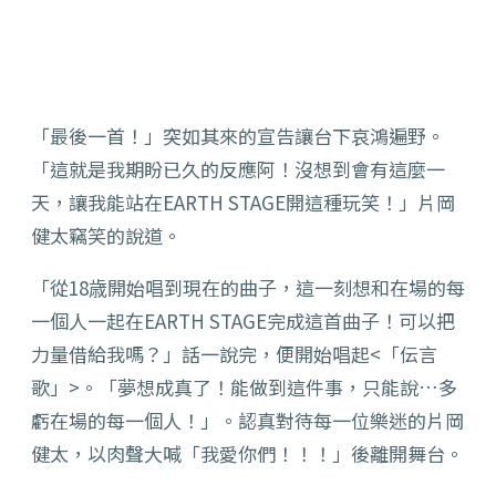
「最後一首！」突如其來的宣告讓台下哀鴻遍野。
「這就是我期盼已久的反應阿！沒想到會有這麼一
天，讓我能站在EARTH STAGE開這種玩笑！」片岡
健太竊笑的說道。
「從18歳開始唱到現在的曲子，這一刻想和在場的每
一個人一起在EARTH STAGE完成這首曲子！可以把
力量借給我嗎？」話一說完，便開始唱起<「伝言
歌」>。「夢想成真了！能做到這件事，只能說…多
虧在場的每一個人！」。認真對待每一位樂迷的片岡
健太，以肉聲大喊「我愛你們！！！」後離開舞台。