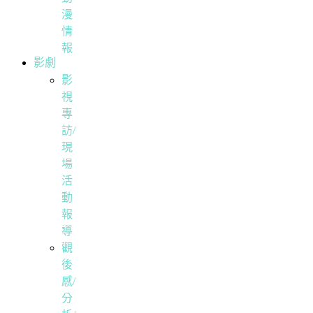
漫
情
報
影劇
影
視
專
訪/
現
場
活
動
報
導
觀
後
感/
分