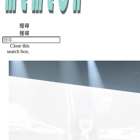
搜尋
搜尋
Close this
search box.