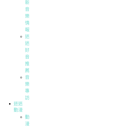
新
音
樂
情
報
迷
迷
好
音
推
薦
音
樂
專
訪
迷迷
動漫
動
漫