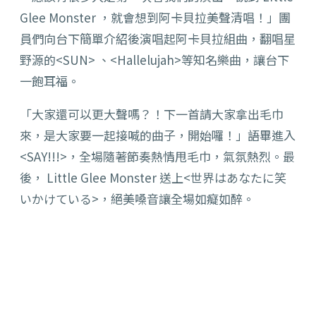
Glee Monster ，就會想到阿卡貝拉美聲清唱！」團
員們向台下簡單介紹後演唱起阿卡貝拉組曲，翻唱星
野源的<SUN> 、<Hallelujah>等知名樂曲，讓台下
一飽耳福。
「大家還可以更大聲嗎？！下一首請大家拿出毛巾
來，是大家要一起接喊的曲子，開始囉！」語畢進入
<SAY!!!>，全場隨著節奏熱情甩毛巾，氣氛熱烈。最
後， Little Glee Monster 送上<世界はあなたに笑
いかけている>，絕美嗓音讓全場如癡如醉。