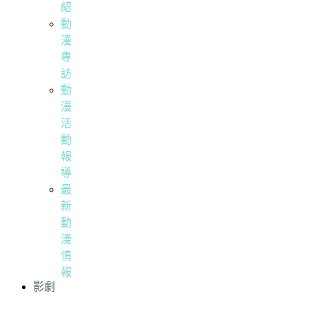
紹
動
漫
專
訪
動
漫
活
動
報
導
最
新
動
漫
情
報
影劇