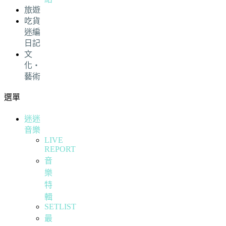
旅遊
吃貨
迷編
日記
文
化・
藝術
選單
迷迷
音樂
LIVE
REPORT
音
樂
特
輯
SETLIST
最