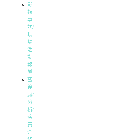
影
視
專
訪/
現
場
活
動
報
導
觀
後
感/
分
析/
演
員
介
紹