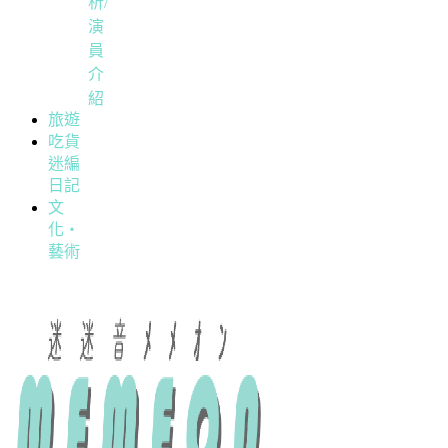
析/
演
員
介
紹
旅遊
吃貨
迷編
日記
文
化・
藝術