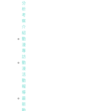
分
析
考
察
介
紹
動
漫
專
訪
動
漫
活
動
報
導
最
新
動