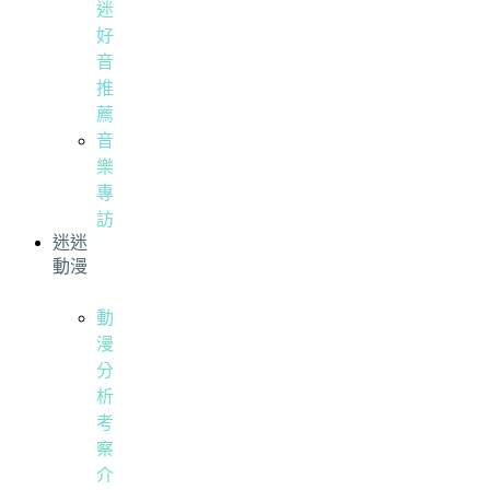
迷
好
音
推
薦
音
樂
專
訪
迷迷
動漫
動
漫
分
析
考
察
介