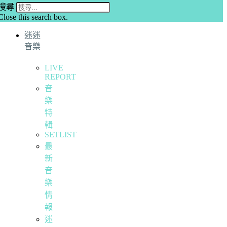
搜尋
Close this search box.
迷迷
音樂
LIVE
REPORT
音
樂
特
輯
SETLIST
最
新
音
樂
情
報
迷