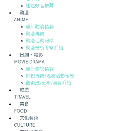
迷迷好音推薦
動漫
ANIME
最新動漫情報
動漫專訪
動漫活動報導
動漫分析考察介紹
日劇・電影
MOVIE DRAMA
最新影視情報
影視專訪/現場活動報導
觀後感/分析/演員介紹
旅遊
TRAVEL
美食
FOOD
文化藝術
CULTURE