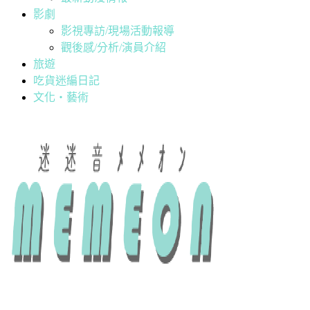
影劇
影視專訪/現場活動報導
觀後感/分析/演員介紹
旅遊
吃貨迷編日記
文化・藝術