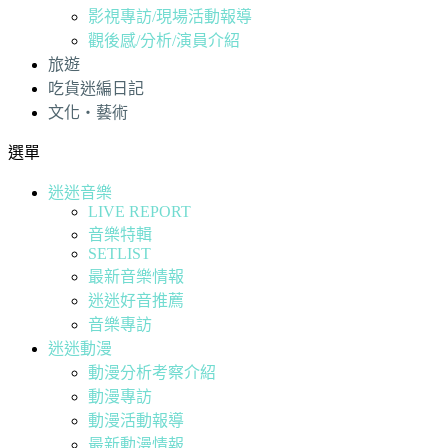
影視專訪/現場活動報導
觀後感/分析/演員介紹
旅遊
吃貨迷編日記
文化・藝術
選單
迷迷音樂
LIVE REPORT
音樂特輯
SETLIST
最新音樂情報
迷迷好音推薦
音樂專訪
迷迷動漫
動漫分析考察介紹
動漫專訪
動漫活動報導
最新動漫情報