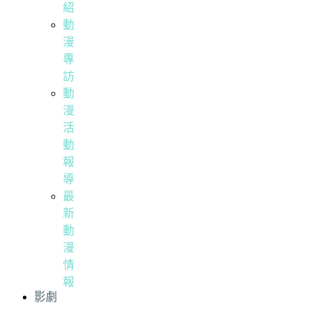
紹
動
漫
專
訪
動
漫
活
動
報
導
最
新
動
漫
情
報
影劇