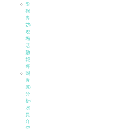
影
視
專
訪/
現
場
活
動
報
導
觀
後
感/
分
析/
演
員
介
紹