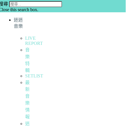
搜尋
Close this search box.
迷迷
音樂
LIVE
REPORT
音
樂
特
輯
SETLIST
最
新
音
樂
情
報
迷