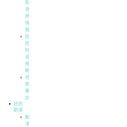
新
音
樂
情
報
迷
迷
好
音
推
薦
音
樂
專
訪
迷迷
動漫
動
漫