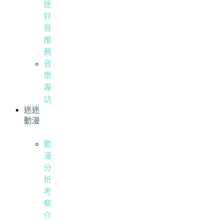
迷
好
音
推
薦
音
樂
專
訪
迷迷
動漫
動
漫
分
析
考
察
介