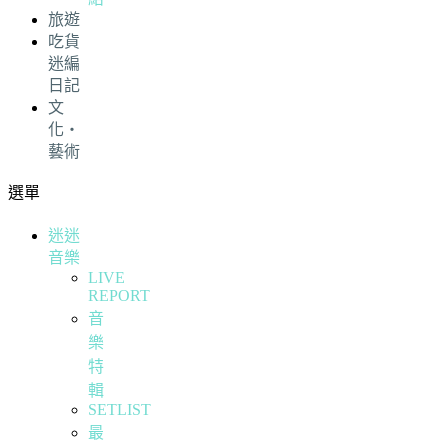
旅遊
吃貨
迷編
日記
文
化・
藝術
選單
迷迷
音樂
LIVE
REPORT
音
樂
特
輯
SETLIST
最