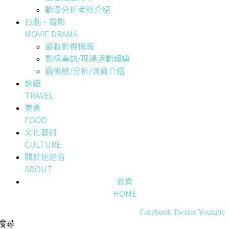
動漫分析考察介紹
日劇・電影
MOVIE DRAMA
最新影視情報
影視專訪/現場活動報導
觀後感/分析/演員介紹
旅遊
TRAVEL
美食
FOOD
文化藝術
CULTURE
關於迷迷音
ABOUT
首頁
HOME
Facebook
Twitter
Youtube
搜尋