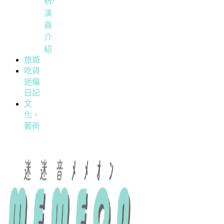
析/
演
員
介
紹
旅遊
吃貨
迷編
日記
文
化・
藝術