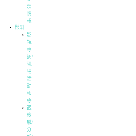
漫
情
報
影劇
影
視
專
訪/
現
場
活
動
報
導
觀
後
感/
分