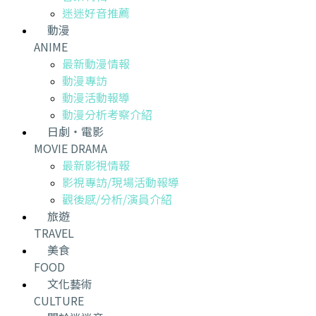
迷迷好音推薦
動漫
ANIME
最新動漫情報
動漫專訪
動漫活動報導
動漫分析考察介紹
日劇・電影
MOVIE DRAMA
最新影視情報
影視專訪/現場活動報導
觀後感/分析/演員介紹
旅遊
TRAVEL
美食
FOOD
文化藝術
CULTURE