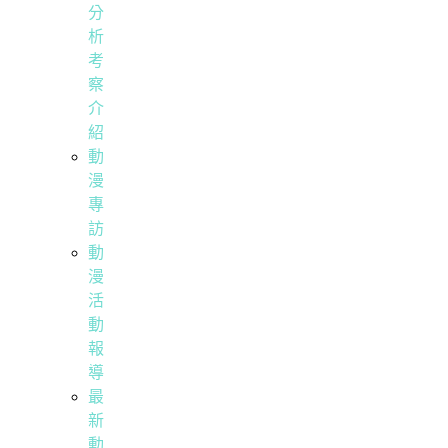
分
析
考
察
介
紹
動
漫
專
訪
動
漫
活
動
報
導
最
新
動