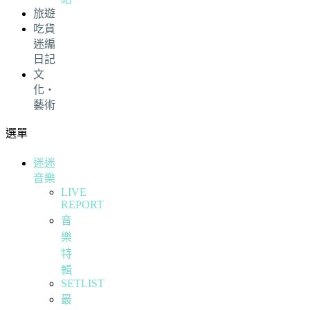
旅遊
吃貨
迷編
日記
文
化・
藝術
選單
迷迷
音樂
LIVE
REPORT
音
樂
特
輯
SETLIST
最