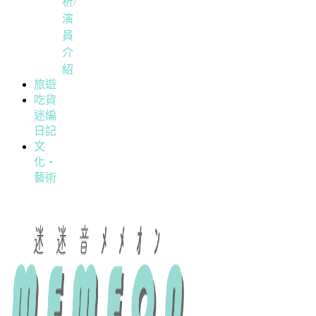
析/
演
員
介
紹
旅遊
吃貨
迷編
日記
文
化・
藝術