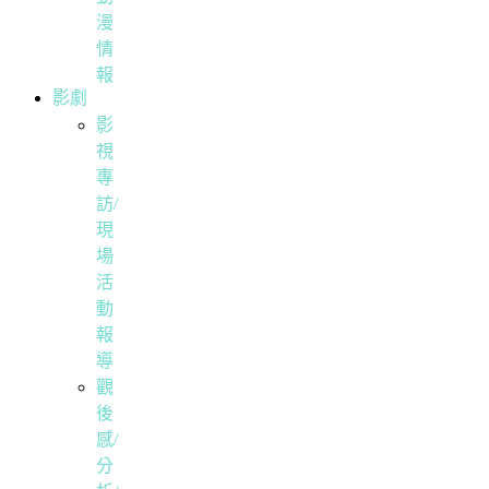
漫
情
報
影劇
影
視
專
訪/
現
場
活
動
報
導
觀
後
感/
分