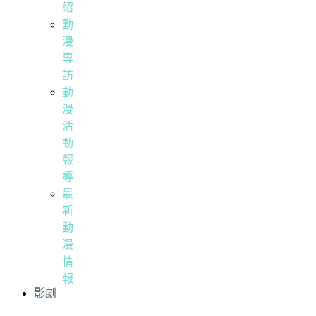
紹
動
漫
專
訪
動
漫
活
動
報
導
最
新
動
漫
情
報
影劇