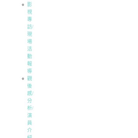
影
視
專
訪/
現
場
活
動
報
導
觀
後
感/
分
析/
演
員
介
紹