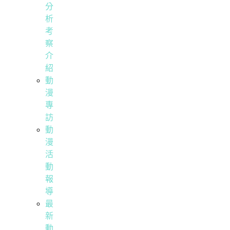
分
析
考
察
介
紹
動
漫
專
訪
動
漫
活
動
報
導
最
新
動