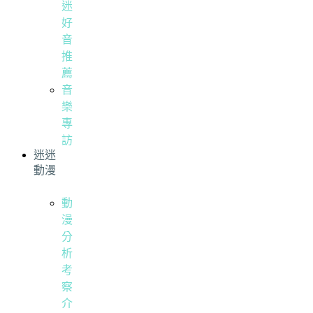
迷
好
音
推
薦
音
樂
專
訪
迷迷
動漫
動
漫
分
析
考
察
介