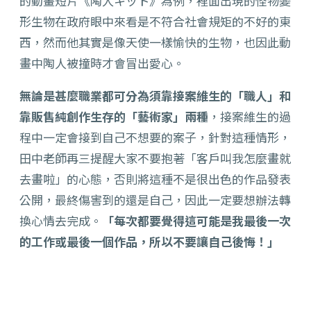
的動畫短片《陶人キット》為例，裡面出現的怪物變
形生物在政府眼中來看是不符合社會規矩的不好的東
西，然而他其實是像天使一樣愉快的生物，也因此動
畫中陶人被撞時才會冒出愛心。
無論是甚麼職業都可分為須靠接案維生的「職人」和
靠販售純創作生存的「藝術家」兩種
，接案維生的過
程中一定會接到自己不想要的案子，針對這種情形，
田中老師再三提醒大家不要抱著「客戶叫我怎麼畫就
去畫啦」的心態，否則將這種不是很出色的作品發表
公開，最終傷害到的還是自己，因此一定要想辦法轉
換心情去完成。
「每次都要覺得這可能是我最後一次
的工作或最後一個作品，所以不要讓自己後悔！」