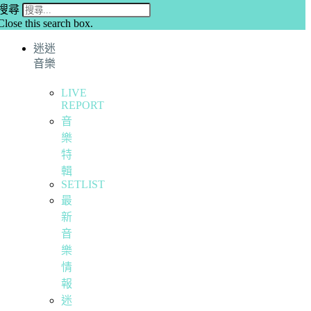
搜尋
Close this search box.
迷迷
音樂
LIVE
REPORT
音
樂
特
輯
SETLIST
最
新
音
樂
情
報
迷