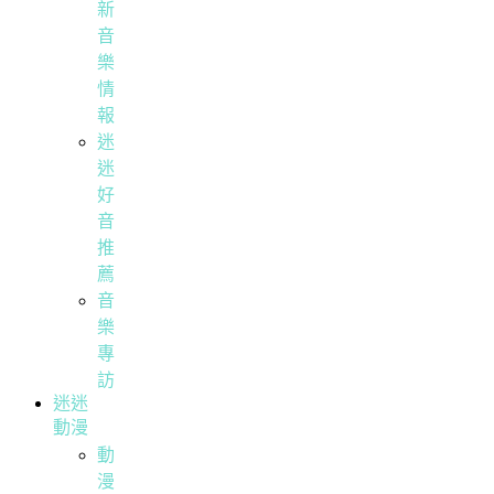
新
音
樂
情
報
迷
迷
好
音
推
薦
音
樂
專
訪
迷迷
動漫
動
漫