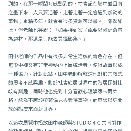
到的、在那一瞬間有感動到的，才會記在腦中並且將
之畫下來。人只要活著，走著走著一定會遇到感動的
事物；累積多年，就會有很多資源可以畫。」雖然如
此，但老師也笑說：「如果接到案子說要以歐洲背景
為題材，那還是只能去買攝影集。」
田中老師的作品中有很多非常生活感的角色存在，但
無形中卻又有非常神秘的上層統治者，使得故事形成
一種張力。針對此點，田中老師解釋道他對於宗教式
的思考不感興趣，對於社會底層世界中的階層探討比
較有興趣。同時他也提到十分喜歡心理學家卡爾榮
格，認為不應該帶著偏見去看待事物，而應該以更開
放的態度來面對世界。
以這次展覽中播放田中老師與STUDIO 4℃ 共同製作