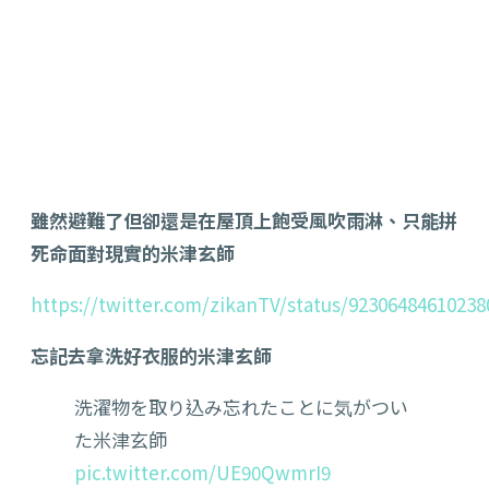
雖然避難了但卻還是在屋頂上飽受風吹雨淋、只能拼
死命面對現實的米津玄師
https://twitter.com/zikanTV/status/92306484610238
忘記去拿洗好衣服的米津玄師
洗濯物を取り込み忘れたことに気がつい
た米津玄師
pic.twitter.com/UE90QwmrI9