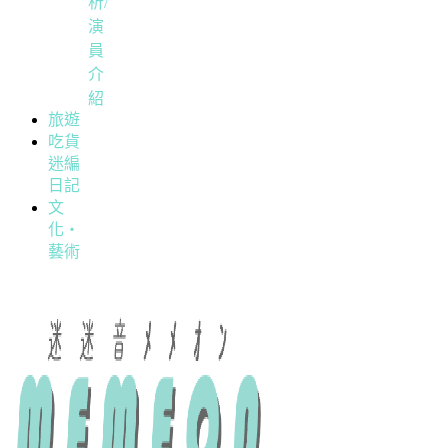
析/
演
員
介
紹
旅遊
吃貨
迷編
日記
文
化・
藝術