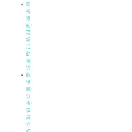
影
視
專
訪/
現
場
活
動
報
導
觀
後
感/
分
析/
演
員
介
紹