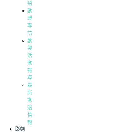
紹
動
漫
專
訪
動
漫
活
動
報
導
最
新
動
漫
情
報
影劇