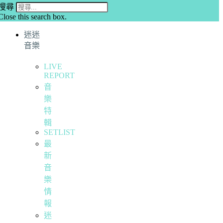
搜尋
Close this search box.
迷迷
音樂
LIVE
REPORT
音
樂
特
輯
SETLIST
最
新
音
樂
情
報
迷