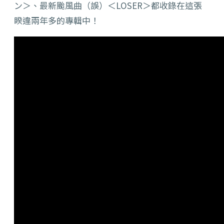
ン＞、最新颱風曲（誤）＜LOSER＞都收錄在這張
睽違兩年多的專輯中！