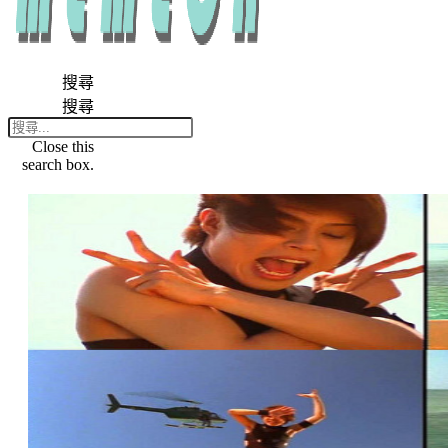
搜尋
搜尋
Close this
search box.