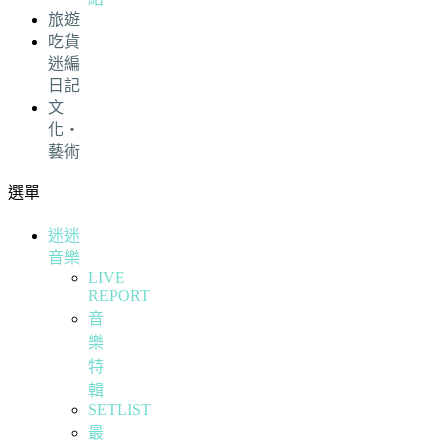
旅遊
吃貨
迷編
日記
文
化・
藝術
選單
迷迷
音樂
LIVE
REPORT
音
樂
特
輯
SETLIST
最