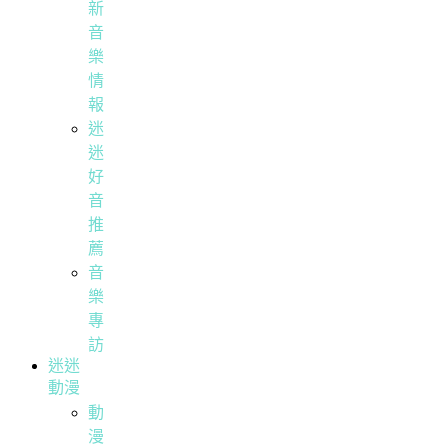
新
音
樂
情
報
迷
迷
好
音
推
薦
音
樂
專
訪
迷迷
動漫
動
漫