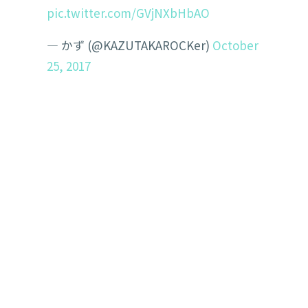
pic.twitter.com/GVjNXbHbAO
— かず (@KAZUTAKAROCKer)
October
25, 2017