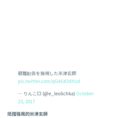
避難勧告を無視した米津玄師
pic.twitter.com/qG453OdH1d
— りんこ💥 (@e_leolichka)
October
23, 2017
抵擋強風的米津玄師