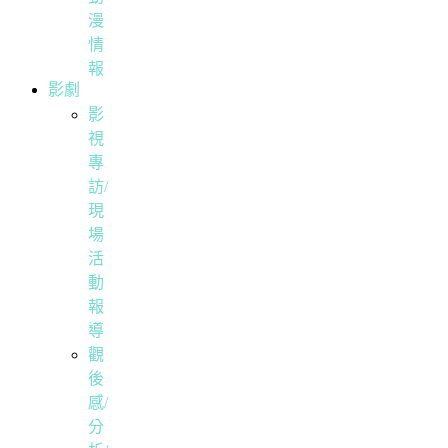
漫
情
報
影劇
影
視
專
訪/
現
場
活
動
報
導
觀
後
感/
分