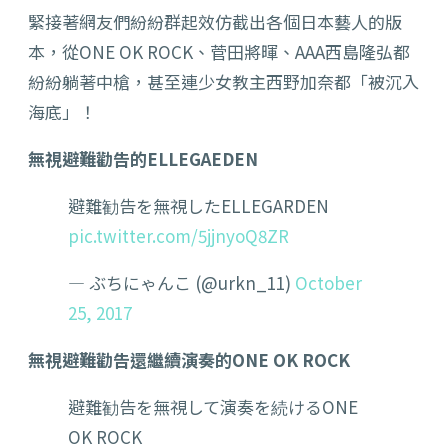
緊接著網友們紛紛群起效仿截出各個日本藝人的版
本，從ONE OK ROCK、菅田將暉、AAA西島隆弘都
紛紛躺著中槍，甚至連少女教主西野加奈都「被沉入
海底」！
無視避難勸告的ELLEGAEDEN
避難勧告を無視したELLEGARDEN
pic.twitter.com/5jjnyoQ8ZR
— ぶちにゃんこ (@urkn_11)
October
25, 2017
無視避難勸告還繼續演奏的ONE OK ROCK
避難勧告を無視して演奏を続けるONE
OK ROCK