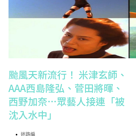
颱風天新流行！ 米津玄師、
AAA西島隆弘、菅田將暉、
西野加奈…眾藝人接連「被
沈入水中」
迷路編