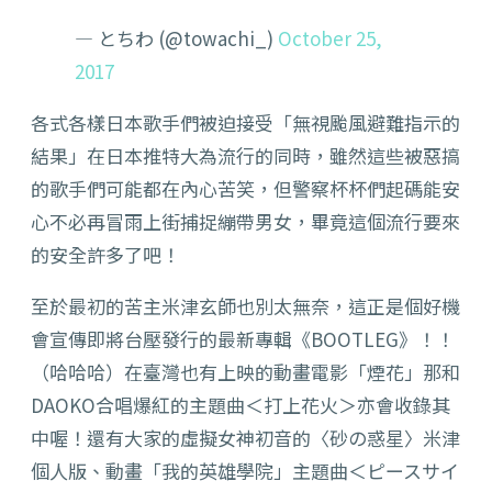
— とちわ (@towachi_)
October 25,
2017
各式各樣日本歌手們被迫接受「無視颱風避難指示的
結果」在日本推特大為流行的同時，雖然這些被惡搞
的歌手們可能都在內心苦笑，但警察杯杯們起碼能安
心不必再冒雨上街捕捉繃帶男女，畢竟這個流行要來
的安全許多了吧！
至於最初的苦主米津玄師也別太無奈，這正是個好機
會宣傳即將台壓發行的最新專輯《BOOTLEG》！！
（哈哈哈）在臺灣也有上映的動畫電影「煙花」那和
DAOKO合唱爆紅的主題曲＜打上花火＞亦會收錄其
中喔！還有大家的虛擬女神初音的〈砂の惑星〉米津
個人版、動畫「我的英雄學院」主題曲＜ピースサイ