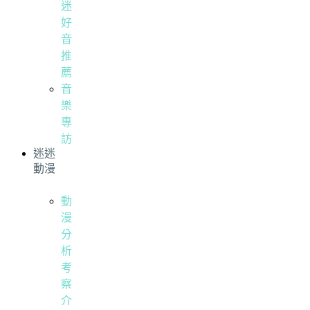
迷
好
音
推
薦
音
樂
專
訪
迷迷
動漫
動
漫
分
析
考
察
介