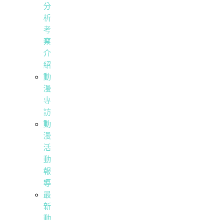
分
析
考
察
介
紹
動
漫
專
訪
動
漫
活
動
報
導
最
新
動