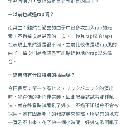
年輕有活力，覺得這是首非常帥氣的曲子。
ー以前也試過rap嗎？
南菜生：雖然在過去的曲子中曾多次加入rap的元
素，不過這次是最難的一次，「極具rap感的rap」
在表現上果然還是很不同，之前比較像是唱rap風的
曲子，這次則是希望盡可能貼近道地的rap感來錄
音。
ー錄音時有什麼特別的插曲嗎？
今田夢菜：第一次看ヒステリックパニック的演出
時，覺得他的嘶吼非常帥，因此想要試試看那種吼
法，就在錄音時試著吼了幾次，不過不知道會不會被
採用。還有因為嘶吼的難度越來越高，所以有的地方
一直吼不出來，花了快一個小時呢。好幾句歌詞吼了