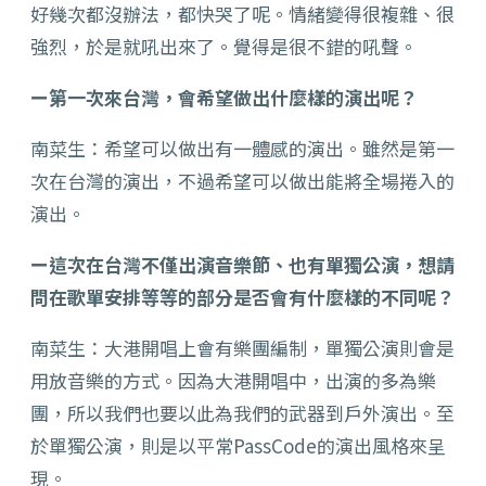
好幾次都沒辦法，都快哭了呢。情緒變得很複雜、很
強烈，於是就吼出來了。覺得是很不錯的吼聲。
ー第一次來台灣，會希望做出什麼樣的演出呢？
南菜生：希望可以做出有一體感的演出。雖然是第一
次在台灣的演出，不過希望可以做出能將全場捲入的
演出。
ー這次在台灣不僅出演音樂節、也有單獨公演，想請
問在歌單安排等等的部分是否會有什麼樣的不同呢？
南菜生：大港開唱上會有樂團編制，單獨公演則會是
用放音樂的方式。因為大港開唱中，出演的多為樂
團，所以我們也要以此為我們的武器到戶外演出。至
於單獨公演，則是以平常PassCode的演出風格來呈
現。