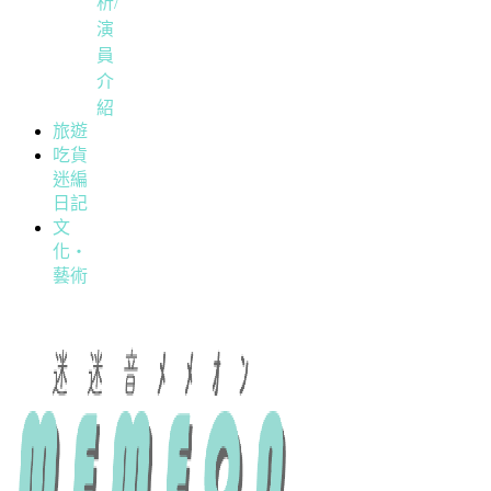
析/
演
員
介
紹
旅遊
吃貨
迷編
日記
文
化・
藝術