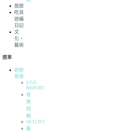
旅遊
吃貨
迷編
日記
文
化・
藝術
選單
迷迷
音樂
LIVE
REPORT
音
樂
特
輯
SETLIST
最