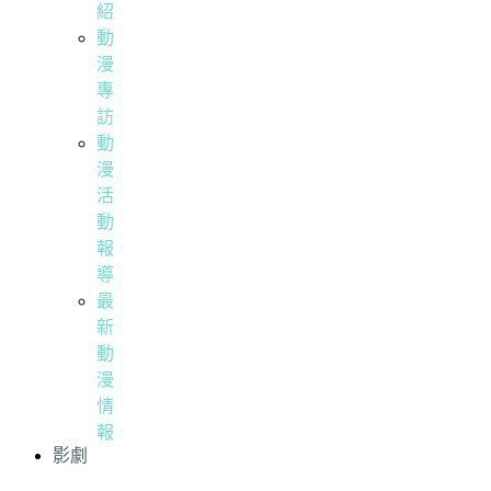
紹
動
漫
專
訪
動
漫
活
動
報
導
最
新
動
漫
情
報
影劇