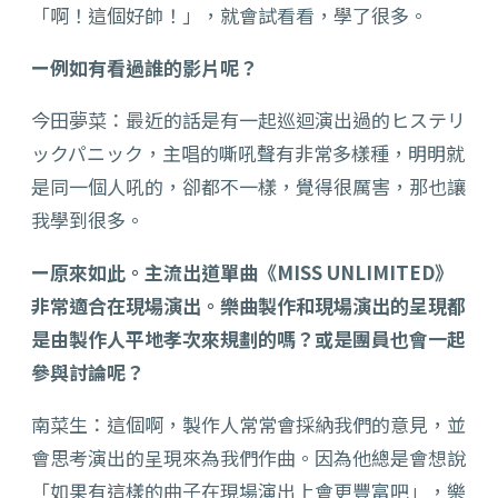
「啊！這個好帥！」，就會試看看，學了很多。
ー例如有看過誰的影片呢？
今田夢菜：最近的話是有一起巡迴演出過的ヒステリ
ックパニック，主唱的嘶吼聲有非常多樣種，明明就
是同一個人吼的，卻都不一樣，覺得很厲害，那也讓
我學到很多。
ー原來如此。主流出道單曲《MISS UNLIMITED》
非常適合在現場演出。樂曲製作和現場演出的呈現都
是由製作人平地孝次來規劃的嗎？或是團員也會一起
參與討論呢？
南菜生：這個啊，製作人常常會採納我們的意見，並
會思考演出的呈現來為我們作曲。因為他總是會想說
「如果有這樣的曲子在現場演出上會更豐富吧」，樂