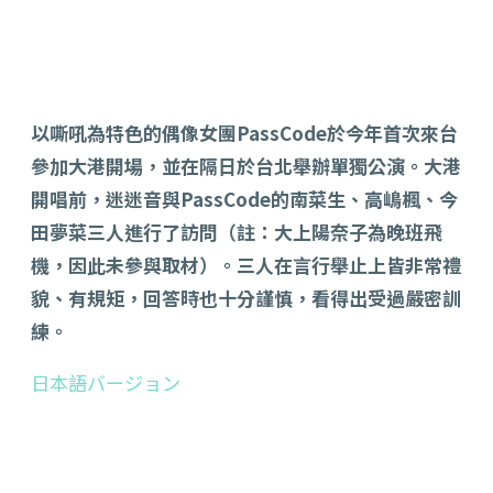
以嘶吼為特色的偶像女團PassCode於今年首次來台
參加大港開場，並在隔日於台北舉辦單獨公演。大港
開唱前，迷迷音與PassCode的
南菜生、
高嶋楓、
今
田夢菜三人進行了訪問（註：
大上陽奈子為晚班飛
機，因此未參與取材
）。三人在言行舉止上皆非常禮
貌、有規矩，回答時也十分謹慎，看得出受過嚴密訓
練。
日本語バージョン