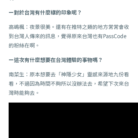
ー對於台灣有什麼樣的印象呢？
高嶋楓：夜景很美。還有在推特之類的地方常常會收
到台灣人傳來的訊息，覺得原來台灣也有PassCode
的粉絲在啊。
ー這次有什麼想要在台灣體驗的事物嗎？
南菜生：原本想要去「神隱少女」靈感來源地九份看
看，不過因為時間不夠所以沒辦法去，希望下次來台
灣時能夠去。