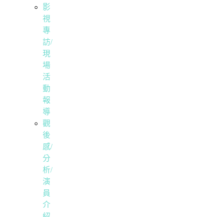
影
視
專
訪/
現
場
活
動
報
導
觀
後
感/
分
析/
演
員
介
紹