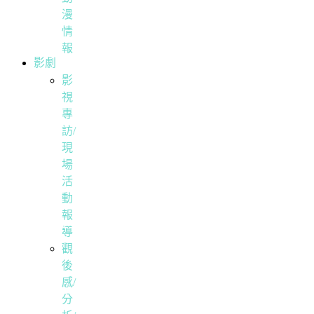
漫
情
報
影劇
影
視
專
訪/
現
場
活
動
報
導
觀
後
感/
分