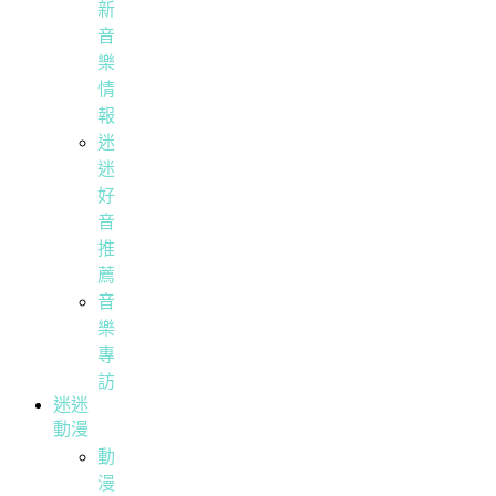
新
音
樂
情
報
迷
迷
好
音
推
薦
音
樂
專
訪
迷迷
動漫
動
漫