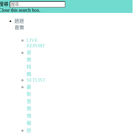
搜尋
Close this search box.
迷迷
音樂
LIVE
REPORT
音
樂
特
輯
SETLIST
最
新
音
樂
情
報
迷