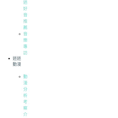
迷
好
音
推
薦
音
樂
專
訪
迷迷
動漫
動
漫
分
析
考
察
介