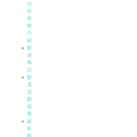
分
析
考
察
介
紹
動
漫
專
訪
動
漫
活
動
報
導
最
新
動