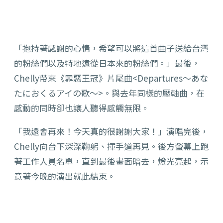
「抱持著感謝的心情，希望可以將這首曲子送給台灣
的粉絲們以及特地遠從日本來的粉絲們。」最後，
Chelly帶來《罪惡王冠》片尾曲<Departures～あな
たにおくるアイの歌～>。與去年同樣的壓軸曲，在
感動的同時卻也讓人聽得感觸無限。
「我還會再來！今天真的很謝謝大家！」演唱完後，
Chelly向台下深深鞠躬、揮手道再見。後方螢幕上跑
著工作人員名單，直到最後畫面暗去，燈光亮起，示
意著今晚的演出就此結束。