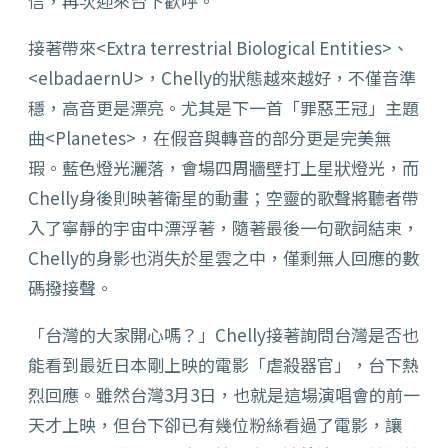
信，再次迎來台下歡呼。
接著帶來<Extra terrestrial Biological Entities>、
<elbadaernU>，Chelly的狀態越來越好，不僅音準
穩，高音更是漂亮。尤其是下一首「罪惡王冠」主題
曲<Planetes>，在假音與轉音的部分更是完美無
瑕。藍色燈光灑落，會場四周牆壁打上星狀燈光，而
Chelly身後則映著衛星的動畫；空靈的歌聲將聽者帶
入了寧靜的宇宙中漂浮著，隨著最後一句歌詞結束，
Chelly的身影也消失於星雲之中，僅剩無人回應的數
碼撥接聲。
「台灣的大家開心嗎？」Chelly接著詢問台灣是否也
能看到最近日本剛上映的電影「虐殺器官」，台下熱
烈回應。雖然台灣3月3日，也就是這場演唱會的前一
天才上映，但台下卻已有幾位粉絲看過了電影，讓