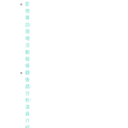
影
視
專
訪/
現
場
活
動
報
導
觀
後
感/
分
析/
演
員
介
紹