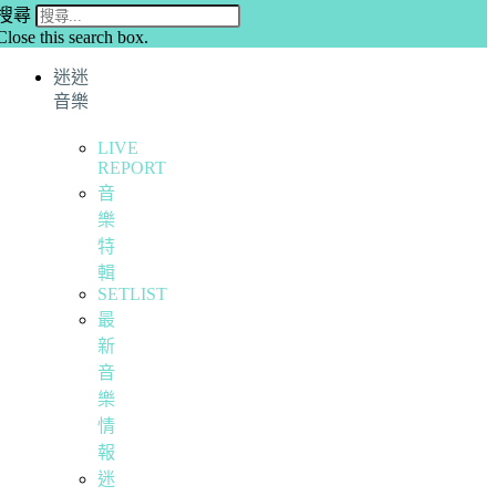
搜尋
Close this search box.
迷迷
音樂
LIVE
REPORT
音
樂
特
輯
SETLIST
最
新
音
樂
情
報
迷