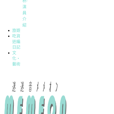
析/
演
員
介
紹
旅遊
吃貨
迷編
日記
文
化・
藝術