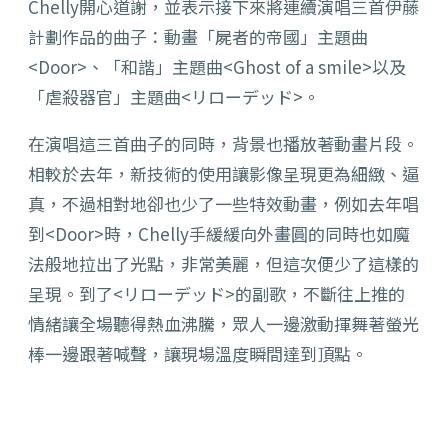
Chelly開心道謝，並表示接下來將連續演唱三首伊藤
計劃作品的曲子：動畫「屍者的帝國」主題曲
<Door>、「和諧」主題曲<Ghost of a smile>以及
「虐殺器官」主題曲<リローデッド>。
在演唱這三首曲子的同時，背景也播放著動畫片段。
相較於去年，新技術的使用讓影像呈現更為細緻、逼
真，不過相對地卻也少了一些特效動畫，例如去年唱
到<Door>時，Chelly手緩緩向外畫圓的同時也如魔
法般地拉出了光點，非常美麗，但這次便少了這樣的
呈現。到了<リローデッド>的副歌，不斷往上推的
情緒讓全場聽得熱血沸騰，眾人一邊激動揮舞著螢光
棒一邊跟著喊聲，讓現場溫度瞬間達到頂點。