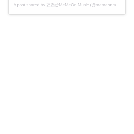
A post shared by 迷迷音MeMeOn Music (@memeonmusic)