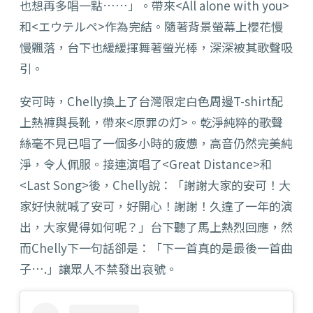
也想再多唱一點……」。帶來<All alone with you>
和<エウテルペ>作為完結。隨著背景螢幕上櫻花慢
慢飄落，台下也緩緩揮舞著螢光棒，深深被其歌聲吸
引。
安可時，Chelly換上了台灣限定白色周邊T-shirt配
上熱褲與長靴，帶來<原罪の灯>。乾淨純粹的歌聲
絲毫不見已唱了一個多小時的疲憊，高音仍然完美純
淨，令人佩服。接連演唱了<Great Distance>和
<Last Song>後，Chelly說：「謝謝大家的安可！大
家好快就喊了安可，好開心！謝謝！久違了一年的演
出，大家覺得如何呢？」台下聽了馬上熱烈回應，然
而Chelly下一句話卻是：「下一首真的是最後一首曲
子….」讓眾人不禁發出哀號。