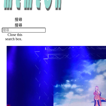
搜尋
搜尋
Close this
search box.