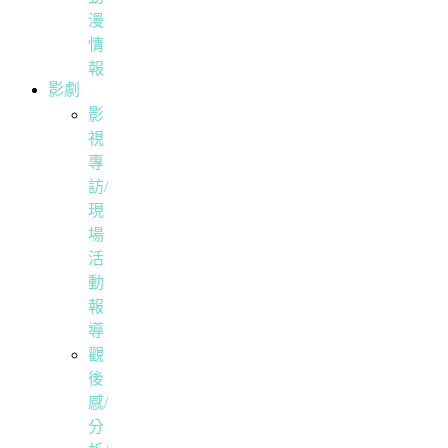
漫
情
報
影劇
影
視
專
訪/
現
場
活
動
報
導
觀
後
感/
分