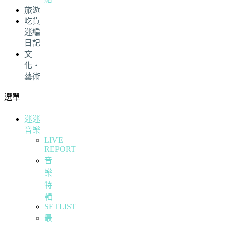
旅遊
吃貨
迷編
日記
文
化・
藝術
選單
迷迷
音樂
LIVE
REPORT
音
樂
特
輯
SETLIST
最