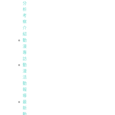
分
析
考
察
介
紹
動
漫
專
訪
動
漫
活
動
報
導
最
新
動