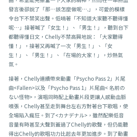
發言後卻說了「那…該怎麼做呢….」，可愛的模樣
令台下不禁笑出聲。低喃著「不知道大家聽不聽得懂
呢…」接著喊了「女生！」、「男生！」，聽到台下
都聽得懂日文，Chelly不禁高興地說：「大家聽得
懂！」，接著又再喊了一次「男生！」、「女
生！」、「男生！」、「在場的大家！」，炒熱氣
氛。
接著，Chelly連續帶來動畫「Psycho Pass 2」片尾
曲<Fallen>以及「Psycho Pass 1」片尾曲< 名前の
ない怪物>，演唱同時配上動畫片段更讓人感動血脈
噴張，Chelly甚至走到舞台左右方對著台下歌唱，使
全場陷入瘋狂。到了<カナデナル>，雖然配樂低音
音量有時甚至大聲到蓋過了Chelly的歌聲，但仍能聽
得出Chelly的歌唱功力比起去年更加進步。到了動畫