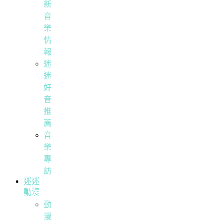
新
音
樂
情
報
迷
迷
好
音
推
薦
音
樂
專
訪
迷迷
動漫
動
漫