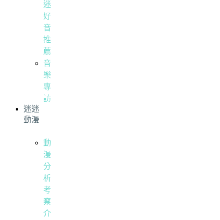
迷
好
音
推
薦
音
樂
專
訪
迷迷
動漫
動
漫
分
析
考
察
介