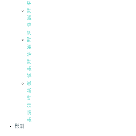
紹
動
漫
專
訪
動
漫
活
動
報
導
最
新
動
漫
情
報
影劇