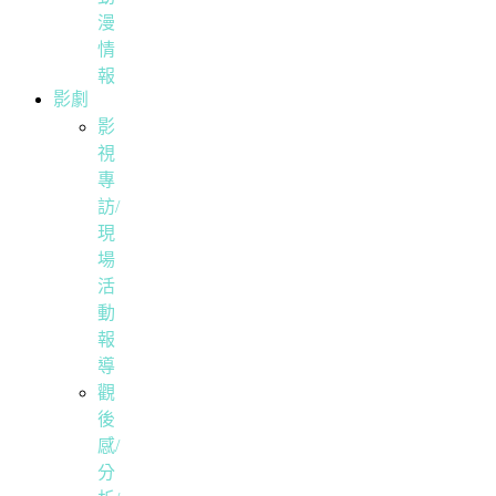
漫
情
報
影劇
影
視
專
訪/
現
場
活
動
報
導
觀
後
感/
分