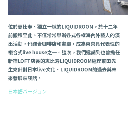
位於恵比寿、獨立一棟的LIQUIDROOM，於十二年
前搬移至此。不僅常常舉辦各式各樣海內外藝人的演
出活動，也結合咖啡店和畫廊，成為東京具代表性的
複合式live house之一。這次，我們邀請到也曾擔任
新宿LOFT店長的恵比寿LIQUIDROOM經理東田先
生來針對日本live文化、LIQUIDROOM的過去與未
來發展來談話。
日本語バージョン