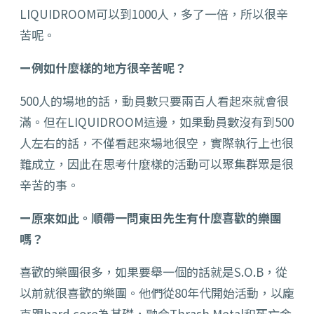
LIQUIDROOM可以到1000人，多了一倍，所以很辛
苦呢。
ー例如什麼樣的地方很辛苦呢？
500人的場地的話，動員數只要兩百人看起來就會很
滿。但在LIQUIDROOM這邊，如果動員數沒有到500
人左右的話，不僅看起來場地很空，實際執行上也很
難成立，因此在思考什麼樣的活動可以聚集群眾是很
辛苦的事。
ー原來如此。順帶一問東田先生有什麼喜歡的樂團
嗎？
喜歡的樂團很多，如果要舉一個的話就是S.O.B，從
以前就很喜歡的樂團。他們從80年代開始活動，以龐
克跟hard core為基礎，融合Thrash Metal和死亡金