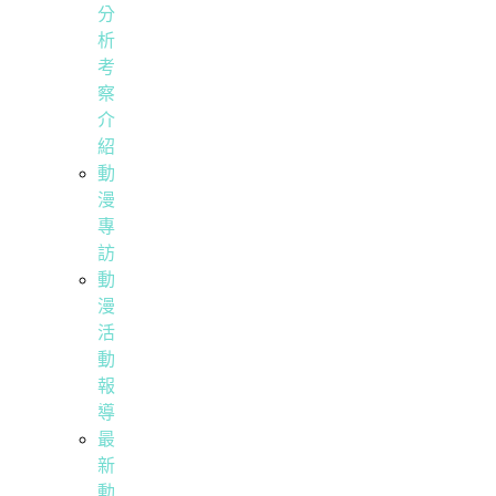
分
析
考
察
介
紹
動
漫
專
訪
動
漫
活
動
報
導
最
新
動