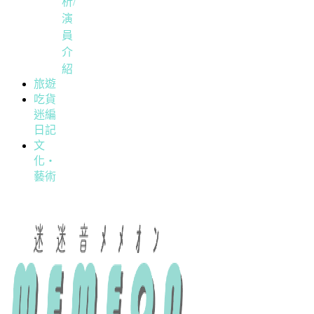
析/
演
員
介
紹
旅遊
吃貨
迷編
日記
文
化・
藝術