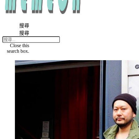
搜尋
搜尋
Close this
search box.