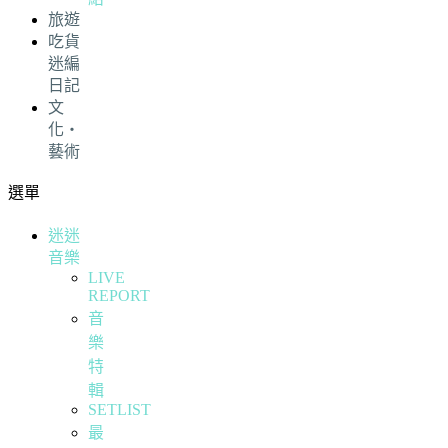
旅遊
吃貨
迷編
日記
文
化・
藝術
選單
迷迷
音樂
LIVE
REPORT
音
樂
特
輯
SETLIST
最