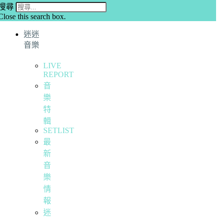
搜尋
Close this search box.
迷迷
音樂
LIVE
REPORT
音
樂
特
輯
SETLIST
最
新
音
樂
情
報
迷