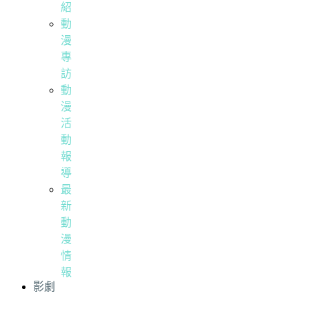
紹
動
漫
專
訪
動
漫
活
動
報
導
最
新
動
漫
情
報
影劇