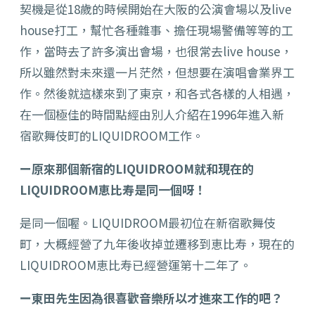
契機是從18歲的時候開始在大阪的公演會場以及live
house打工，幫忙各種雜事、擔任現場警備等等的工
作，當時去了許多演出會場，也很常去live house，
所以雖然對未來還一片茫然，但想要在演唱會業界工
作。然後就這樣來到了東京，和各式各樣的人相遇，
在一個極佳的時間點經由別人介紹在1996年進入新
宿歌舞伎町的LIQUIDROOM工作。
ー原來那個新宿的LIQUIDROOM就和現在的
LIQUIDROOM恵比寿是同一個呀！
是同一個喔。LIQUIDROOM最初位在新宿歌舞伎
町，大概經營了九年後收掉並遷移到恵比寿，現在的
LIQUIDROOM恵比寿已經營運第十二年了。
ー東田先生因為很喜歡音樂所以才進來工作的吧？