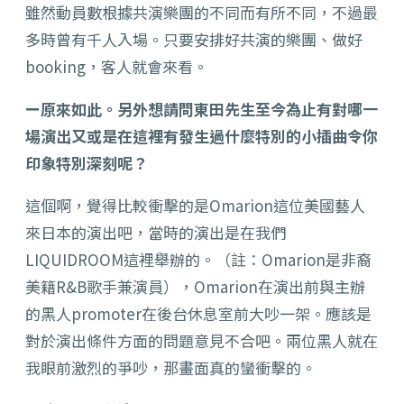
雖然動員數根據共演樂團的不同而有所不同，不過最
多時曾有千人入場。只要安排好共演的樂團、做好
booking，客人就會來看。
ー原來如此。另外想請問東田先生至今為止有對哪一
場演出又或是在這裡有發生過什麼特別的小插曲令你
印象特別深刻呢？
這個啊，覺得比較衝擊的是Omarion這位美國藝人
來日本的演出吧，當時的演出是在我們
LIQUIDROOM這裡舉辦的。（註：Omarion是非裔
美籍R&B歌手兼演員），Omarion在演出前與主辦
的黑人promoter在後台休息室前大吵一架。應該是
對於演出條件方面的問題意見不合吧。兩位黑人就在
我眼前激烈的爭吵，那畫面真的蠻衝擊的。