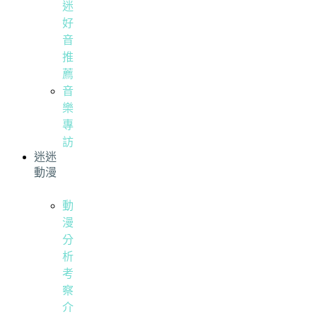
迷
好
音
推
薦
音
樂
專
訪
迷迷
動漫
動
漫
分
析
考
察
介