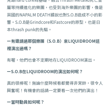
屬等持續進化的樂團，也受到海外樂團的影響，像是
英國的NAPALM DEATH據說也對S.O.B造成不小的影
響。S.O.B是Grindcore和Fastcore的原型，也是日
本thrash punk的先驅。
ー有邀請過那個樂團（S.O.B）來LIQUIDROOM這
裡演出過嗎？
有喔，他們也會不定期地在LIQUIDROOM演出。
ーS.O.B在LIQUIDROOM的演出如何呢？
真的很棒呢！無論什麼時候看都覺得非常帥，很令人
興奮呢！有機會的話請一定要看一次他們的演出！
ー當時動員如何呢？