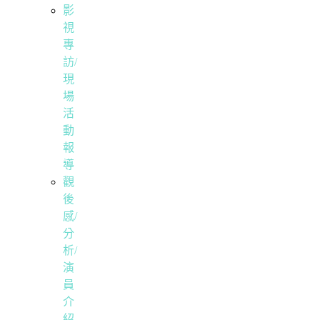
影
視
專
訪/
現
場
活
動
報
導
觀
後
感/
分
析/
演
員
介
紹