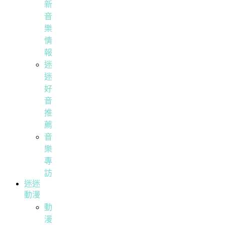
新
音
樂
情
報
迷
迷
好
音
推
薦
音
樂
專
訪
迷迷
動漫
動
漫