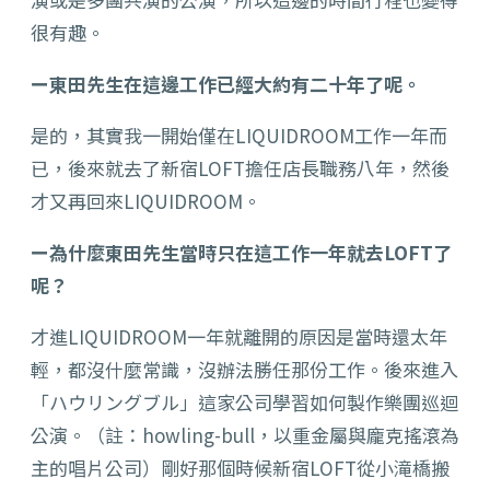
很有趣。
ー東田先生在這邊工作已經大約有二十年了呢。
是的，其實我一開始僅在LIQUIDROOM工作一年而
已，後來就去了新宿LOFT擔任店長職務八年，然後
才又再回來LIQUIDROOM。
ー為什麼東田先生當時只在這工作一年就去LOFT了
呢？
才進LIQUIDROOM一年就離開的原因是當時還太年
輕，都沒什麼常識，沒辦法勝任那份工作。後來進入
「ハウリングブル」這家公司學習如何製作樂團巡迴
公演。（註：howling-bull，以重金屬與龐克搖滾為
主的唱片公司）剛好那個時候新宿LOFT從小滝橋搬