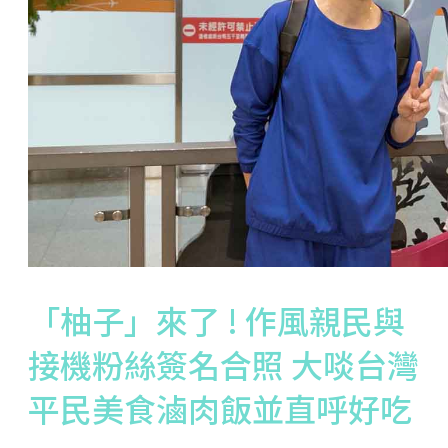
「柚子」來了 ! 作風親民與
接機粉絲簽名合照 大啖台灣
平民美食滷肉飯並直呼好吃