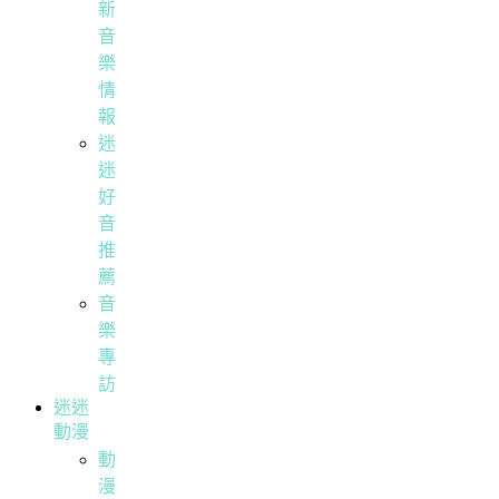
新
音
樂
情
報
迷
迷
好
音
推
薦
音
樂
專
訪
迷迷
動漫
動
漫