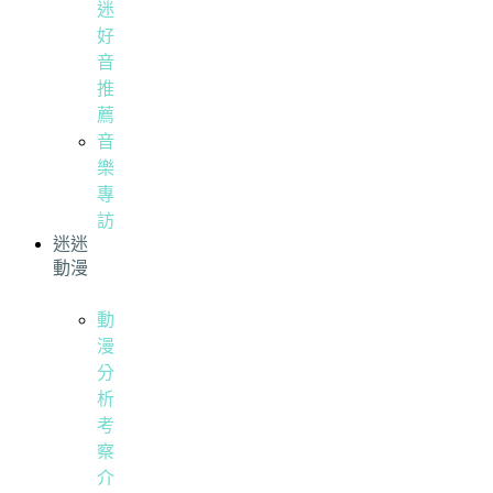
迷
好
音
推
薦
音
樂
專
訪
迷迷
動漫
動
漫
分
析
考
察
介