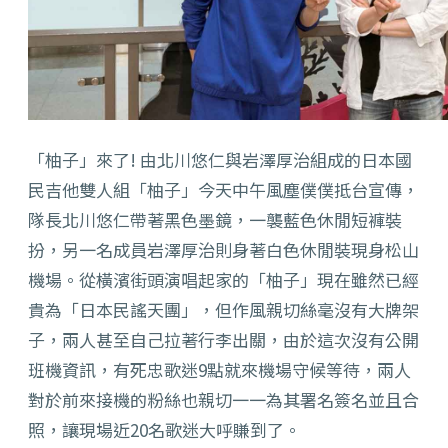
「柚子」來了! 由北川悠仁與岩澤厚治組成的日本國
民吉他雙人組「柚子」今天中午風塵僕僕抵台宣傳，
隊長北川悠仁帶著黑色墨鏡，一襲藍色休閒短褲裝
扮，另一名成員岩澤厚治則身著白色休閒裝現身松山
機場。從橫濱街頭演唱起家的「柚子」現在雖然已經
貴為「日本民謠天團」，但作風親切絲毫沒有大牌架
子，兩人甚至自己拉著行李出關，由於這次沒有公開
班機資訊，有死忠歌迷9點就來機場守候等待，兩人
對於前來接機的粉絲也親切一一為其署名簽名並且合
照，讓現場近20名歌迷大呼賺到了。