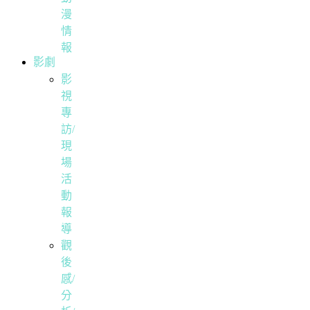
漫
情
報
影劇
影
視
專
訪/
現
場
活
動
報
導
觀
後
感/
分