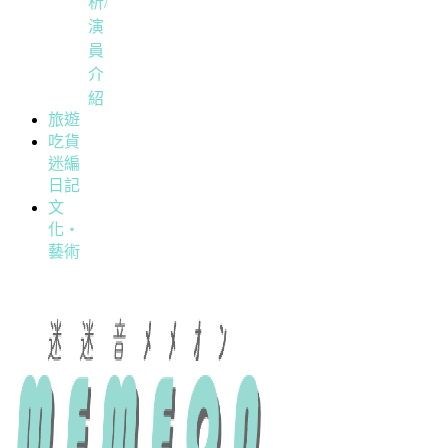
析/
演
員
介
紹
旅遊
吃貨
迷編
日記
文
化・
藝術