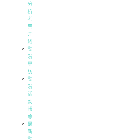
分
析
考
察
介
紹
動
漫
專
訪
動
漫
活
動
報
導
最
新
動