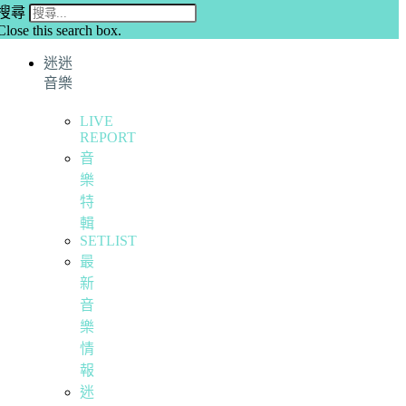
搜尋
Close this search box.
迷迷
音樂
LIVE
REPORT
音
樂
特
輯
SETLIST
最
新
音
樂
情
報
迷