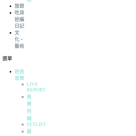
旅遊
吃貨
迷編
日記
文
化・
藝術
選單
迷迷
音樂
LIVE
REPORT
音
樂
特
輯
SETLIST
最