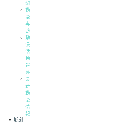
紹
動
漫
專
訪
動
漫
活
動
報
導
最
新
動
漫
情
報
影劇