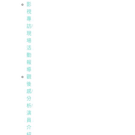
影
視
專
訪/
現
場
活
動
報
導
觀
後
感/
分
析/
演
員
介
紹