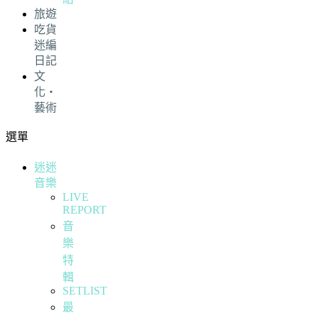
旅遊
吃貨
迷編
日記
文
化・
藝術
選單
迷迷
音樂
LIVE
REPORT
音
樂
特
輯
SETLIST
最