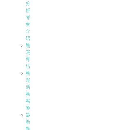
分
析
考
察
介
紹
動
漫
專
訪
動
漫
活
動
報
導
最
新
動