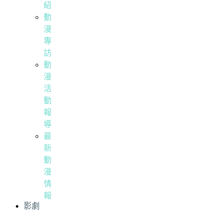
紹
動
漫
專
訪
動
漫
活
動
報
導
最
新
動
漫
情
報
影劇