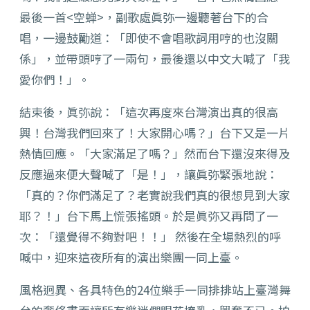
最後一首<空蝉>，副歌處眞弥一邊聽著台下的合
唱，一邊鼓勵道：「即使不會唱歌詞用哼的也沒關
係」，並帶頭哼了一兩句，最後還以中文大喊了「我
愛你們！」。
結束後，眞弥說：「這次再度來台灣演出真的很高
興！台灣我們回來了！大家開心嗎？」台下又是一片
熱情回應。「大家滿足了嗎？」然而台下還沒來得及
反應過來便大聲喊了「是！」，讓眞弥緊張地說：
「真的？你們滿足了？老實說我們真的很想見到大家
耶？！」台下馬上慌張搖頭。於是眞弥又再問了一
次：「還覺得不夠對吧！！」 然後在全場熱烈的呼
喊中，迎來這夜所有的演出樂團一同上臺。
風格迥異、各具特色的24位樂手一同排排站上臺灣舞