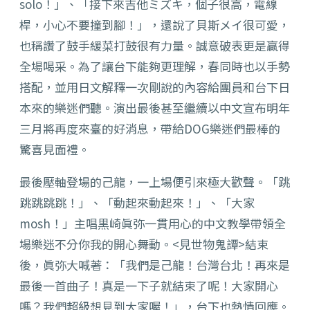
solo！」、「接下來吉他ミズキ，個子很高，電線
桿，小心不要撞到腳！」，還說了貝斯メイ很可愛，
也稱讚了鼓手緩菜打鼓很有力量。誠意破表更是贏得
全場喝采。為了讓台下能夠更理解，春同時也以手勢
搭配，並用日文解釋一次剛說的內容給團員和台下日
本來的樂迷們聽。演出最後甚至繼續以中文宣布明年
三月將再度來臺的好消息，帶給DOG樂迷們最棒的
驚喜見面禮。
最後壓軸登場的己龍，一上場便引來極大歡聲。「跳
跳跳跳跳！」、「動起來動起來！」、「大家
mosh！」主唱黒崎眞弥一貫用心的中文教學帶領全
場樂迷不分你我的開心舞動。<見世物鬼譚>結束
後，眞弥大喊著：「我們是己龍！台灣台北！再來是
最後一首曲子！真是一下子就結束了呢！大家開心
嗎？我們超級想見到大家喔！」，台下也熱情回應。