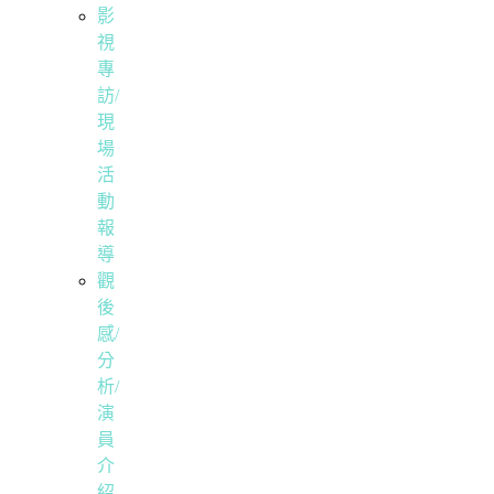
影
視
專
訪/
現
場
活
動
報
導
觀
後
感/
分
析/
演
員
介
紹