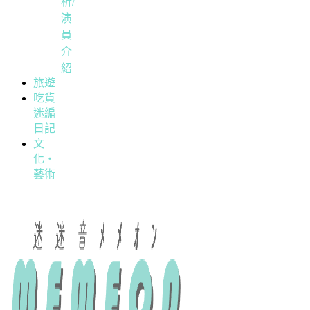
析/
演
員
介
紹
旅遊
吃貨
迷編
日記
文
化・
藝術