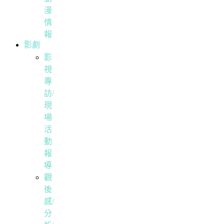
漫
情
報
影劇
影
視
專
訪/
現
場
活
動
報
導
觀
後
感/
分