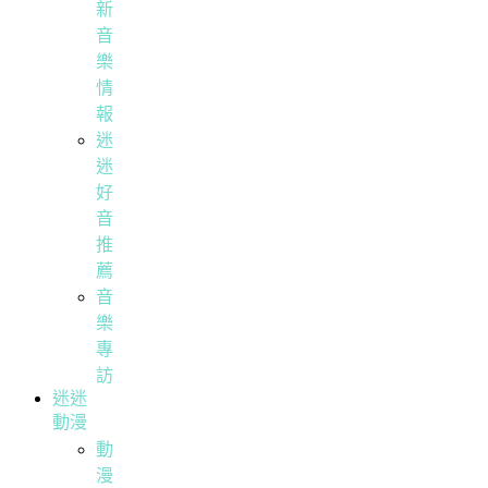
新
音
樂
情
報
迷
迷
好
音
推
薦
音
樂
專
訪
迷迷
動漫
動
漫