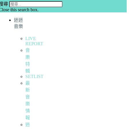
搜尋
Close this search box.
迷迷
音樂
LIVE
REPORT
音
樂
特
輯
SETLIST
最
新
音
樂
情
報
迷