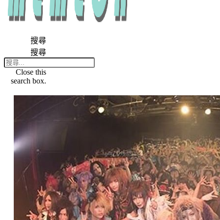
搜尋
搜尋
Close this
search box.