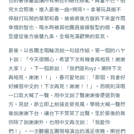
台的奢侈畫面讓所有樂迷們眼花撩亂，興奮不已。拍
完大合照後，進入最後一曲<朔宵>。拿著玩具槌不
停敲打玩鬧的華那和春、偷偷將後方鈸拆下來當作雨
傘撐的智也、喝水時被其他團員偷摸髮型的暁、春甚
至還從後方偷襲九条，全場充滿歡樂的氣氛。
最後，以各團主唱輪流說一句話作結。第一個的ハヤ
ト說：「今天很開心，希望下次有機會再相見！謝謝
大家！」，下一個昴說：「我們是Royz，期待下次
再相見，謝謝！！」，春可愛地說：「那個，我會好
好練習中文的！下次再見！謝謝！！」。而暁則深吸
一口氣大喊了一聲、用中文說了聲謝謝後便退到後
方。見狀，昴立即上前接走麥克風，學暁大喊一聲然
後說謝謝下台，讓台下不禁笑了出聲。至於最後的眞
弥除了說謝謝外，也用中文再次說：「我愛你
們！」。一次聽遍五團現場演出的滿足夜晚，樂迷們