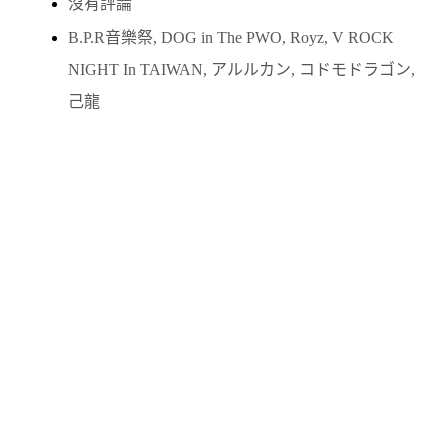
沒有評論
B.P.R音樂祭
,
DOG in The PWO
,
Royz
,
V ROCK
NIGHT In TAIWAN
,
アルルカン
,
コドモドラゴン
,
己龍