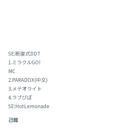
SE:断崖式DDT
1.ミラクルGO!
MC
2.PARADOX(中文)
3.メテオライト
4.ラブぴぽ
SE:HotLemonade
己龍