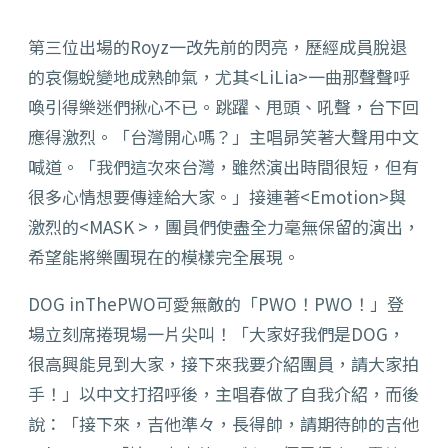
第三位出場的Royz一改先前的閃亮，歷經成員脫退
的哀傷蛻變地成熟帥氣，尤其<LiLia>一曲那聲聲呼
喚引得樂迷們揪心不已。跳躍、甩頭、吼聲，台下回
應得激烈。「台灣開心嗎？」主唱昴笑著大聲用中文
喊道。「我們這次來台灣，雖然演出時間很短，但有
很多心情想要傳達給大家。」接連著<Emotion>與
激烈的<MASK >，團員們使盡全力毫無保留的演出，
希望能將樂團現在的模樣完全展現。
DOG inThePWO可愛無敵的「PWO！PWO！」登
場立刻席捲現場一片尖叫！「大家好我們是DOG，
很高興能見到大家，接下來我要介紹團員，請大家拍
手！」以中文打招呼後，主唱春做了自我介紹，而後
說：「接下來，吉他準々，長得帥，請期待帥的吉他