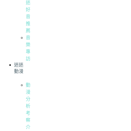
迷
好
音
推
薦
音
樂
專
訪
迷迷
動漫
動
漫
分
析
考
察
介