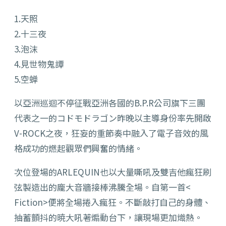
1.天照
2.十三夜
3.泡沫
4.見世物鬼譚
5.空蝉
以亞洲巡迴不停征戰亞洲各國的B.P.R公司旗下三團
代表之一的コドモドラゴン昨晚以主導身份率先開啟
V-ROCK之夜，狂妄的重節奏中融入了電子音效的風
格成功的燃起觀眾們興奮的情緒。
次位登場的ARLEQUIN也以大量嘶吼及雙吉他瘋狂刷
弦製造出的龐大音牆接棒沸騰全場。自第一首<
Fiction>便將全場捲入瘋狂。不斷敲打自己的身體、
抽蓄顫抖的暁大吼著煽動台下，讓現場更加熾熱。