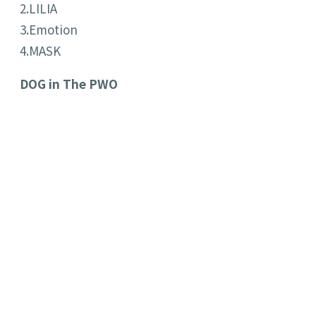
2.LILIA
3.Emotion
4.MASK
DOG in The PWO