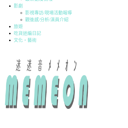
影劇
影視專訪/現場活動報導
觀後感/分析/演員介紹
旅遊
吃貨迷編日記
文化・藝術