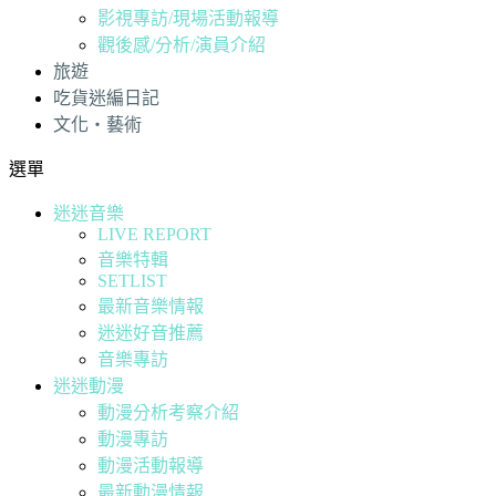
影視專訪/現場活動報導
觀後感/分析/演員介紹
旅遊
吃貨迷編日記
文化・藝術
選單
迷迷音樂
LIVE REPORT
音樂特輯
SETLIST
最新音樂情報
迷迷好音推薦
音樂專訪
迷迷動漫
動漫分析考察介紹
動漫專訪
動漫活動報導
最新動漫情報