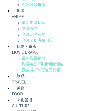
迷迷好音推薦
動漫
ANIME
最新動漫情報
動漫專訪
動漫活動報導
動漫分析考察介紹
日劇・電影
MOVIE DRAMA
最新影視情報
影視專訪/現場活動報導
觀後感/分析/演員介紹
旅遊
TRAVEL
美食
FOOD
文化藝術
CULTURE