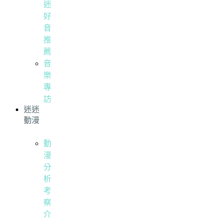
迷
好
音
推
薦
音
樂
專
訪
迷迷
動漫
動
漫
分
析
考
察
介