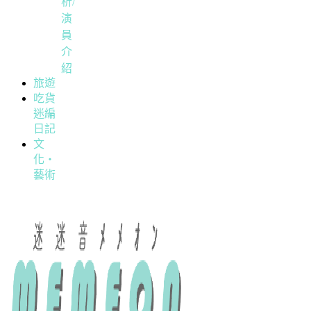
析/
演
員
介
紹
旅遊
吃貨
迷編
日記
文
化・
藝術