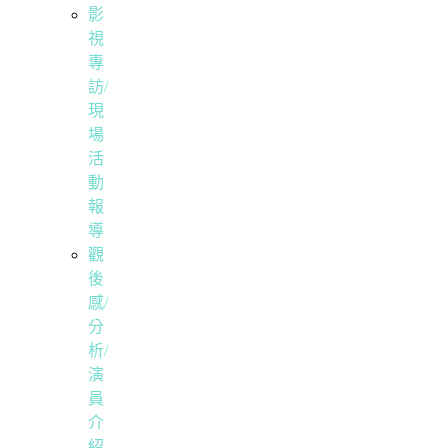
影
視
專
訪/
現
場
活
動
報
導
觀
後
感/
分
析/
演
員
介
紹