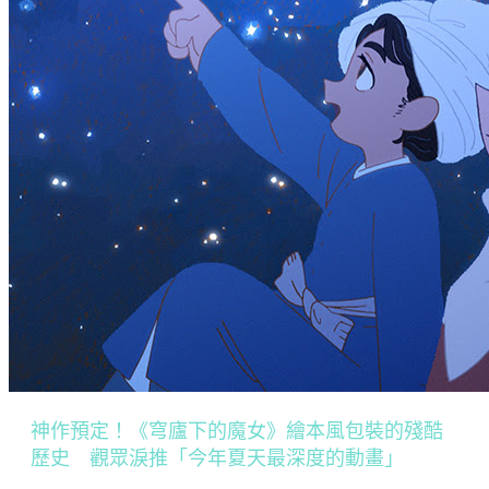
神作預定！《穹廬下的魔女》繪本風包裝的殘酷
歷史 觀眾淚推「今年夏天最深度的動畫」