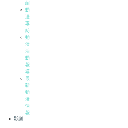
紹
動
漫
專
訪
動
漫
活
動
報
導
最
新
動
漫
情
報
影劇