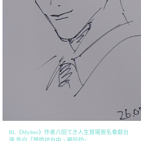
BL《Myther》作者八田てき人生首場簽名會獻台
灣 告白「想造訪台中、喝珍奶」