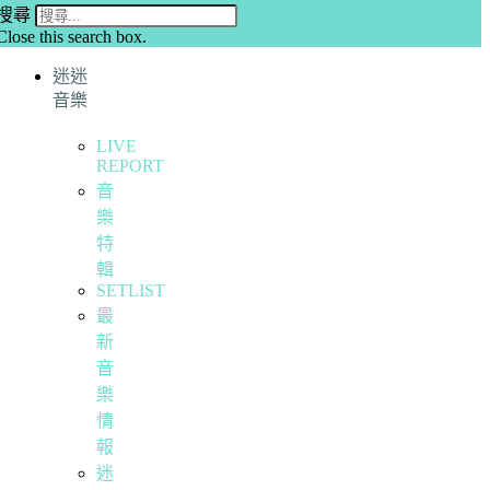
搜尋
Close this search box.
迷迷
音樂
LIVE
REPORT
音
樂
特
輯
SETLIST
最
新
音
樂
情
報
迷