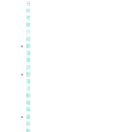
分
析
考
察
介
紹
動
漫
專
訪
動
漫
活
動
報
導
最
新
動