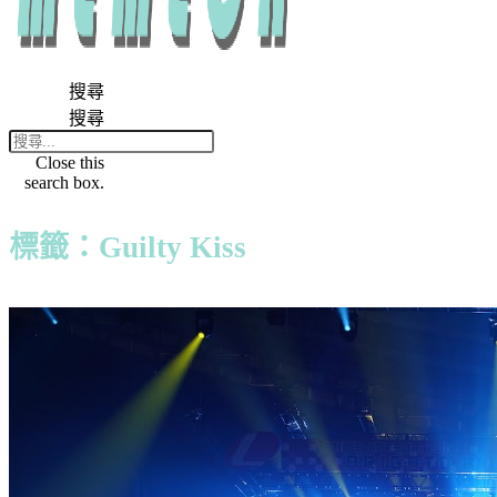
搜尋
搜尋
Close this
search box.
標籤：Guilty Kiss