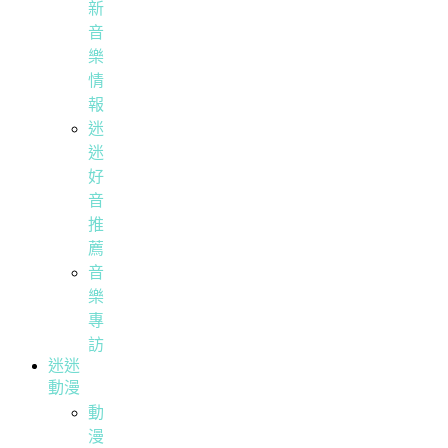
新
音
樂
情
報
迷
迷
好
音
推
薦
音
樂
專
訪
迷迷
動漫
動
漫