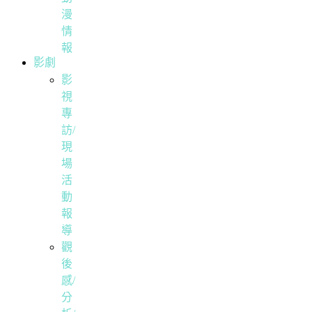
漫
情
報
影劇
影
視
專
訪/
現
場
活
動
報
導
觀
後
感/
分