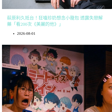
萩原利久抵台！狂嗑珍奶想念小籠包 透露失戀解
藥「看200次《美麗的他》」
2026-08-01