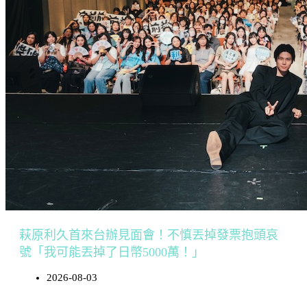
萩原利久首來台辦見面會！不慎丟掉發票抱頭哀
號「我可能丟掉了日幣5000萬！」
2026-08-03