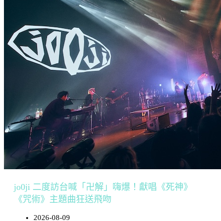
jo0ji 二度訪台喊「卍解」嗨爆！獻唱《死神》
《咒術》主題曲狂送飛吻
2026-08-09