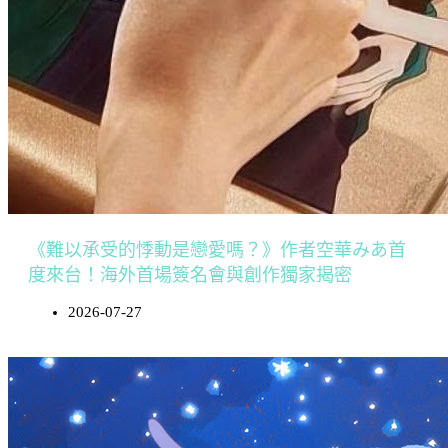
《難以承受的悸動是戀愛嗎？》作者空華みあ首
度來台！海外首場簽名會與創作獨家揭密
2026-07-27