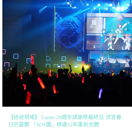
【迷迷現場】 Lantis 20週年感謝祭最終日 涼宮春
日的憂鬱 「SOS團」睽違12年重新合體