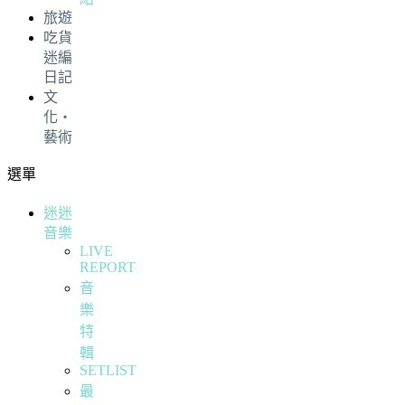
旅遊
吃貨
迷編
日記
文
化・
藝術
選單
迷迷
音樂
LIVE
REPORT
音
樂
特
輯
SETLIST
最