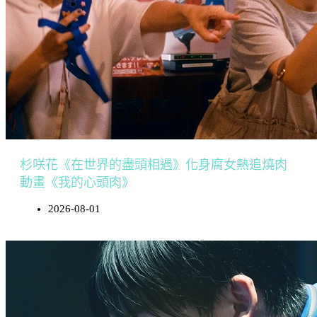
杉咲花《在世界的盡頭相遇》化身腐女熱追燒肉
動畫《我的心頭肉》
2026-08-01