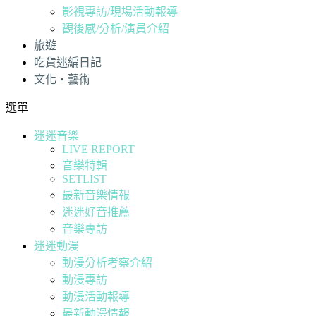
影視專訪/現場活動報導
觀後感/分析/演員介紹
旅遊
吃貨迷編日記
文化・藝術
選單
迷迷音樂
LIVE REPORT
音樂特輯
SETLIST
最新音樂情報
迷迷好音推薦
音樂專訪
迷迷動漫
動漫分析考察介紹
動漫專訪
動漫活動報導
最新動漫情報