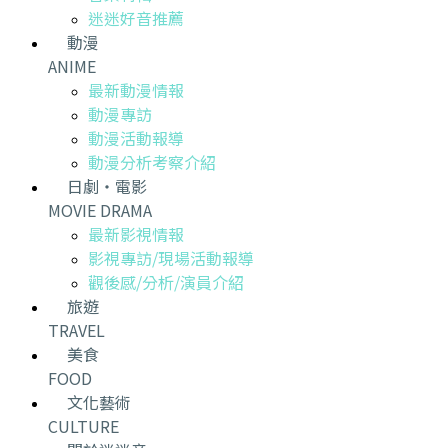
迷迷好音推薦
動漫
ANIME
最新動漫情報
動漫專訪
動漫活動報導
動漫分析考察介紹
日劇・電影
MOVIE DRAMA
最新影視情報
影視專訪/現場活動報導
觀後感/分析/演員介紹
旅遊
TRAVEL
美食
FOOD
文化藝術
CULTURE