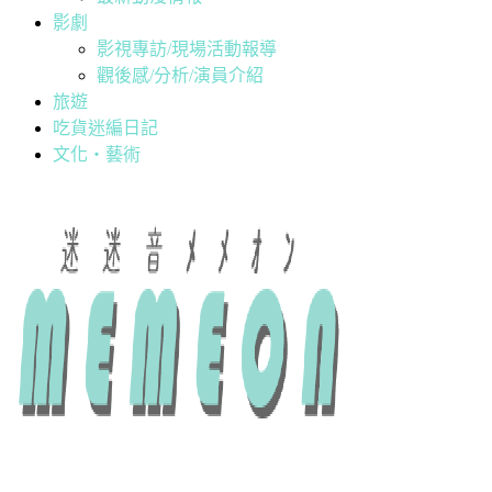
影劇
影視專訪/現場活動報導
觀後感/分析/演員介紹
旅遊
吃貨迷編日記
文化・藝術