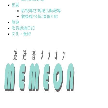
影劇
影視專訪/現場活動報導
觀後感/分析/演員介紹
旅遊
吃貨迷編日記
文化・藝術