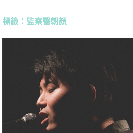
標籤：監察醫朝顏