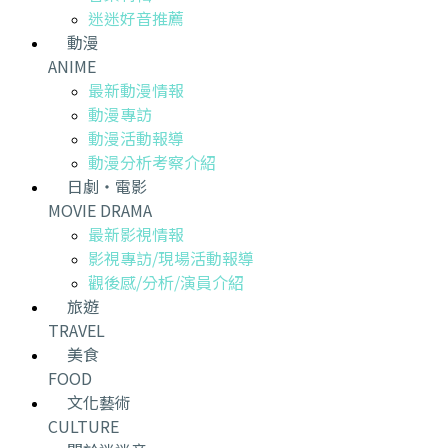
迷迷好音推薦
動漫
ANIME
最新動漫情報
動漫專訪
動漫活動報導
動漫分析考察介紹
日劇・電影
MOVIE DRAMA
最新影視情報
影視專訪/現場活動報導
觀後感/分析/演員介紹
旅遊
TRAVEL
美食
FOOD
文化藝術
CULTURE