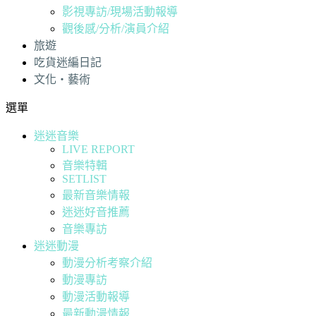
影視專訪/現場活動報導
觀後感/分析/演員介紹
旅遊
吃貨迷編日記
文化・藝術
選單
迷迷音樂
LIVE REPORT
音樂特輯
SETLIST
最新音樂情報
迷迷好音推薦
音樂專訪
迷迷動漫
動漫分析考察介紹
動漫專訪
動漫活動報導
最新動漫情報