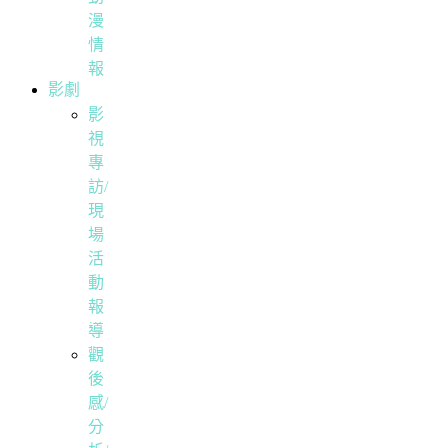
漫
情
報
影劇
影
視
專
訪/
現
場
活
動
報
導
觀
後
感/
分