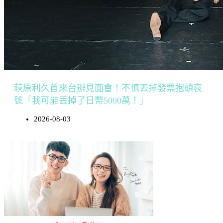
萩原利久首來台辦見面會！不慎丟掉發票抱頭哀
號「我可能丟掉了日幣5000萬！」
2026-08-03