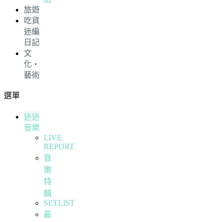
旅遊
吃貨
迷編
日記
文
化・
藝術
選單
迷迷
音樂
LIVE
REPORT
音
樂
特
輯
SETLIST
最