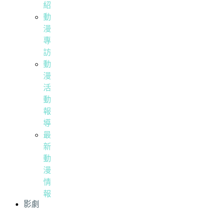
紹
動
漫
專
訪
動
漫
活
動
報
導
最
新
動
漫
情
報
影劇