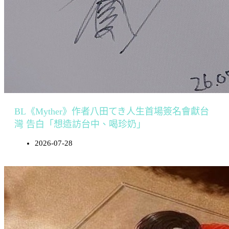
BL《Myther》作者八田てき人生首場簽名會獻台
灣 告白「想造訪台中、喝珍奶」
2026-07-28