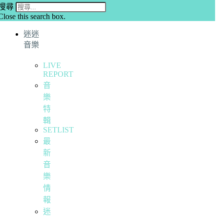
搜尋
Close this search box.
迷迷
音樂
LIVE
REPORT
音
樂
特
輯
SETLIST
最
新
音
樂
情
報
迷