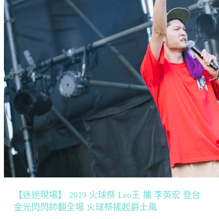
【迷迷現場】 2019 火球祭 Leo王 攜 李英宏 登台
金光閃閃帥翻全場 火球祭搖起爵士風