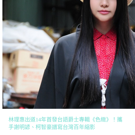
林理惠出道14年首發台語爵士專輯《色緻》！攜
手謝明諺、柯智豪譜寫台灣百年縮影