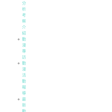
分
析
考
察
介
紹
動
漫
專
訪
動
漫
活
動
報
導
最
新
動