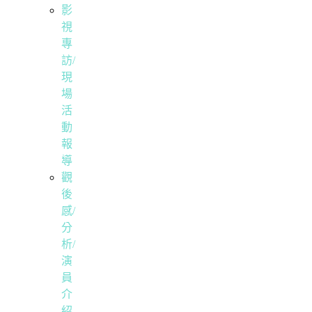
影
視
專
訪/
現
場
活
動
報
導
觀
後
感/
分
析/
演
員
介
紹