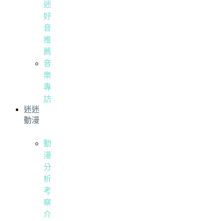
迷
好
音
推
薦
音
樂
專
訪
迷迷
動漫
動
漫
分
析
考
察
介