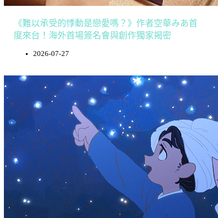
《難以承受的悸動是戀愛嗎？》作者空華みあ首
度來台！海外首場簽名會與創作獨家揭密
2026-07-27