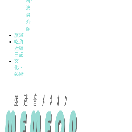
析/
演
員
介
紹
旅遊
吃貨
迷編
日記
文
化・
藝術