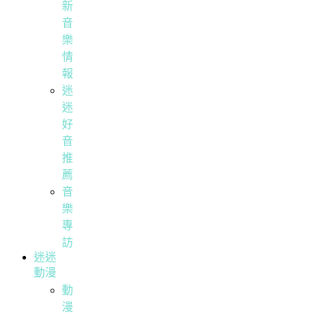
新
音
樂
情
報
迷
迷
好
音
推
薦
音
樂
專
訪
迷迷
動漫
動
漫