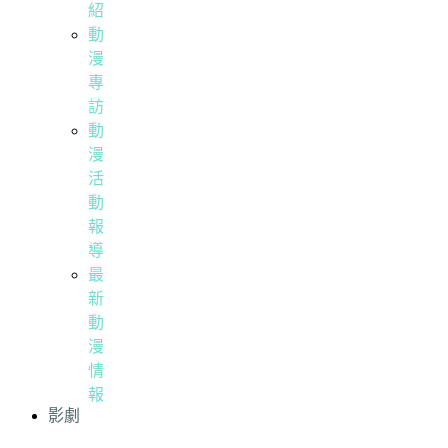
紹
動
漫
專
訪
動
漫
活
動
報
導
最
新
動
漫
情
報
影劇