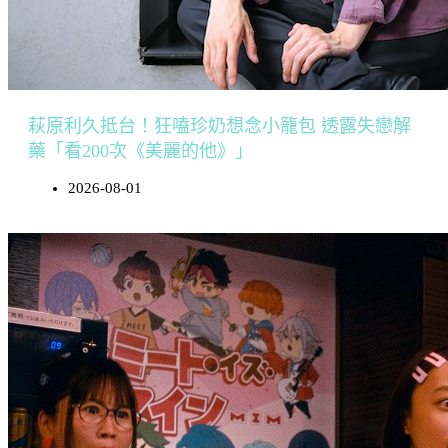
萩原利久抵台！狂嗑珍奶想念小籠包 透露失戀解
藥「看200次《美麗的他》」
2026-08-01