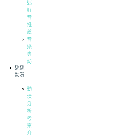
迷
好
音
推
薦
音
樂
專
訪
迷迷
動漫
動
漫
分
析
考
察
介