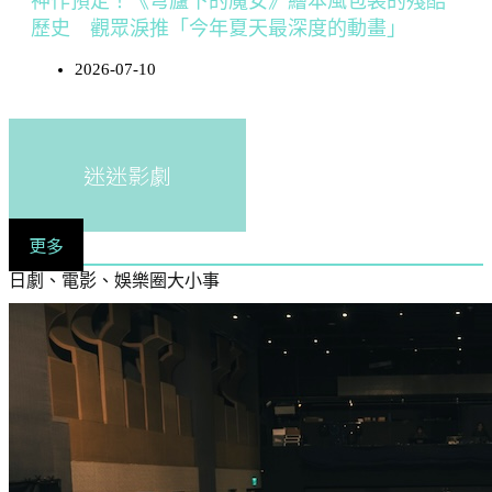
神作預定！《穹廬下的魔女》繪本風包裝的殘酷
歷史 觀眾淚推「今年夏天最深度的動畫」
2026-07-10
迷迷影劇
更多
日劇、電影、娛樂圈大小事