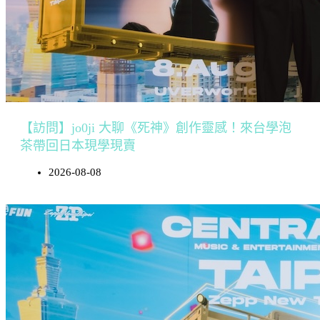
【訪問】jo0ji 大聊《死神》創作靈感！來台學泡
茶帶回日本現學現賣
2026-08-08