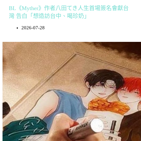
BL《Myther》作者八田てき人生首場簽名會獻台
灣 告白「想造訪台中、喝珍奶」
2026-07-28