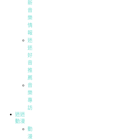
新
音
樂
情
報
迷
迷
好
音
推
薦
音
樂
專
訪
迷迷
動漫
動
漫