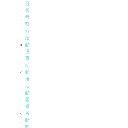
分
析
考
察
介
紹
動
漫
專
訪
動
漫
活
動
報
導
最
新
動