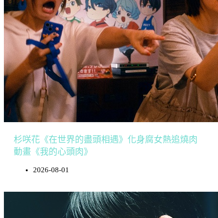
杉咲花《在世界的盡頭相遇》化身腐女熱追燒肉
動畫《我的心頭肉》
2026-08-01