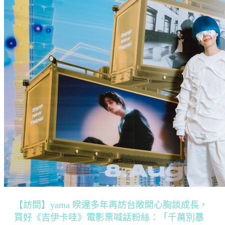
【訪問】yama 睽違多年再訪台敞開心胸談成長，
買好《吉伊卡哇》電影票喊話粉絲：「千萬別暴