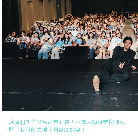
萩原利久首來台辦見面會！不慎丟掉發票抱頭哀
號「我可能丟掉了日幣5000萬！」