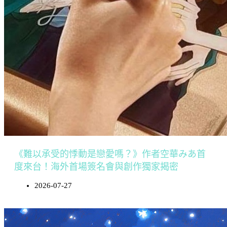
《難以承受的悸動是戀愛嗎？》作者空華みあ首
度來台！海外首場簽名會與創作獨家揭密
2026-07-27