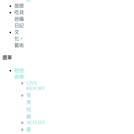
旅遊
吃貨
迷編
日記
文
化・
藝術
選單
迷迷
音樂
LIVE
REPORT
音
樂
特
輯
SETLIST
最