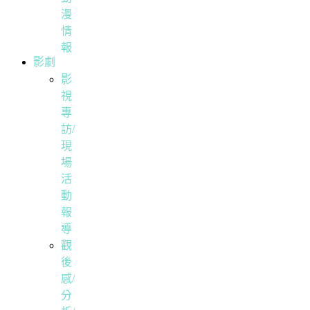
漫
情
報
影劇
影
視
專
訪/
現
場
活
動
報
導
觀
後
感/
分