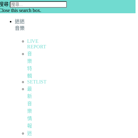
搜尋
Close this search box.
迷迷
音樂
LIVE
REPORT
音
樂
特
輯
SETLIST
最
新
音
樂
情
報
迷