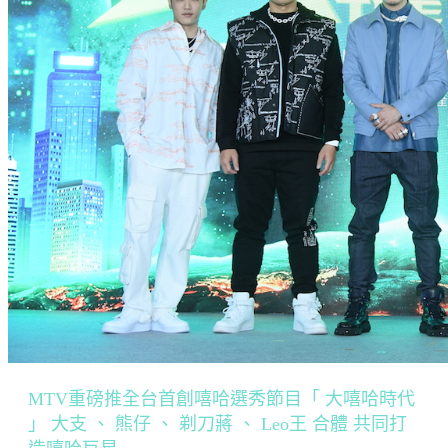
MTV重磅推全台首創嘻哈選秀節目「 大嘻哈時代
」 大支 、 熊仔 、 剃刀蔣 、 Leo王 合體 共同打