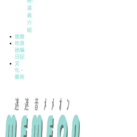
析/
演
員
介
紹
旅遊
吃貨
迷編
日記
文
化・
藝術