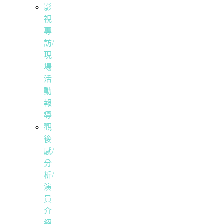
影
視
專
訪/
現
場
活
動
報
導
觀
後
感/
分
析/
演
員
介
紹