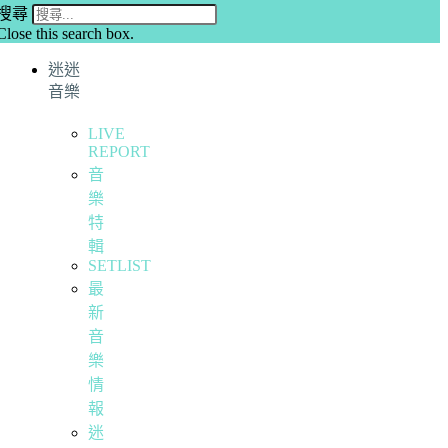
搜尋
Close this search box.
迷迷
音樂
LIVE
REPORT
音
樂
特
輯
SETLIST
最
新
音
樂
情
報
迷