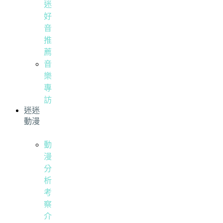
迷
好
音
推
薦
音
樂
專
訪
迷迷
動漫
動
漫
分
析
考
察
介