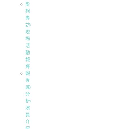
影
視
專
訪/
現
場
活
動
報
導
觀
後
感/
分
析/
演
員
介
紹