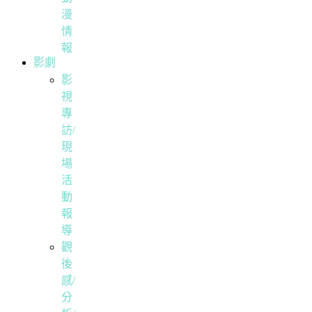
漫
情
報
影劇
影
視
專
訪/
現
場
活
動
報
導
觀
後
感/
分