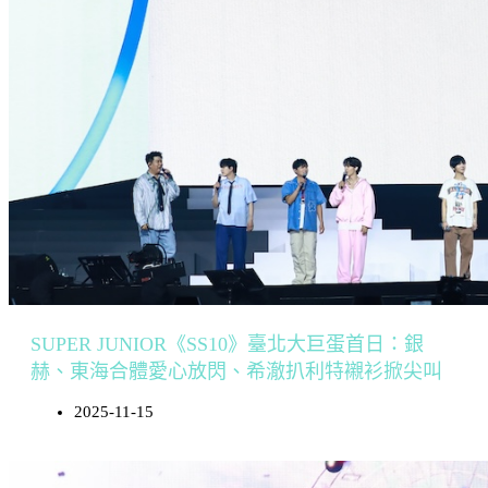
SUPER JUNIOR《SS10》臺北大巨蛋首日：銀
赫、東海合體愛心放閃、希澈扒利特襯衫掀尖叫
2025-11-15