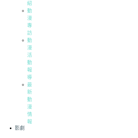
紹
動
漫
專
訪
動
漫
活
動
報
導
最
新
動
漫
情
報
影劇