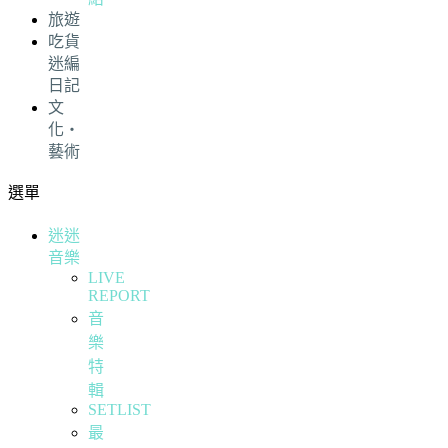
旅遊
吃貨
迷編
日記
文
化・
藝術
選單
迷迷
音樂
LIVE
REPORT
音
樂
特
輯
SETLIST
最