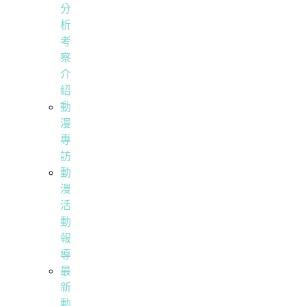
分
析
考
察
介
紹
動
漫
專
訪
動
漫
活
動
報
導
最
新
動