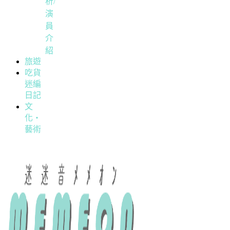
析/
演
員
介
紹
旅遊
吃貨
迷編
日記
文
化・
藝術