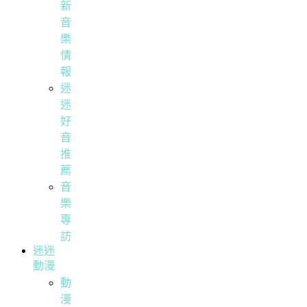
新
音
樂
情
報
迷
迷
好
音
推
薦
音
樂
專
訪
迷迷
動漫
動
漫