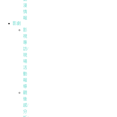
漫
情
報
影劇
影
視
專
訪/
現
場
活
動
報
導
觀
後
感/
分