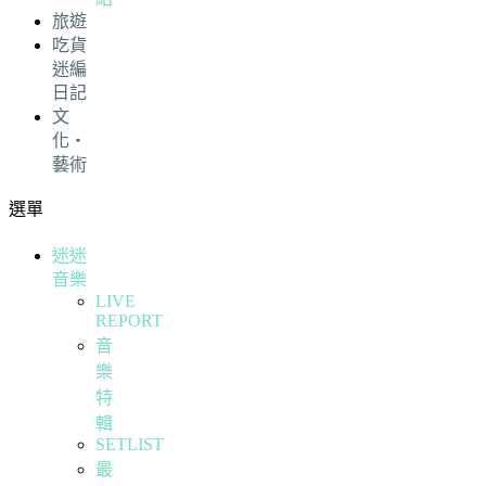
旅遊
吃貨
迷編
日記
文
化・
藝術
選單
迷迷
音樂
LIVE
REPORT
音
樂
特
輯
SETLIST
最