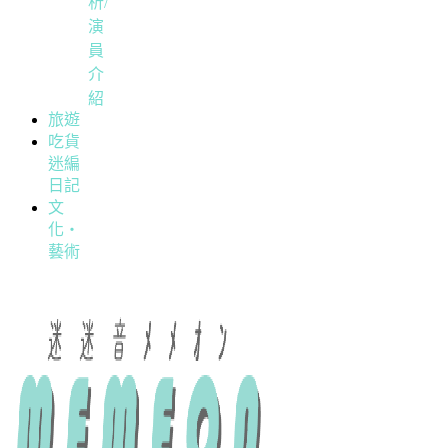
析/
演
員
介
紹
旅遊
吃貨
迷編
日記
文
化・
藝術