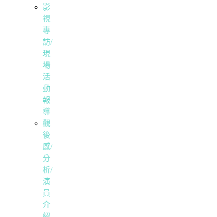
影
視
專
訪/
現
場
活
動
報
導
觀
後
感/
分
析/
演
員
介
紹