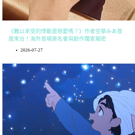
《難以承受的悸動是戀愛嗎？》作者空華みあ首
度來台！海外首場簽名會與創作獨家揭密
2026-07-27