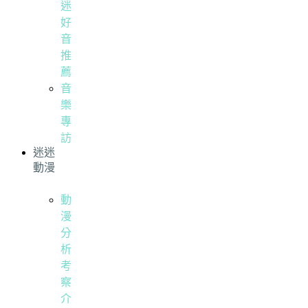
迷
好
音
推
薦
音
樂
專
訪
迷迷
動漫
動
漫
分
析
考
察
介