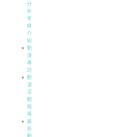
分
析
考
察
介
紹
動
漫
專
訪
動
漫
活
動
報
導
最
新
動