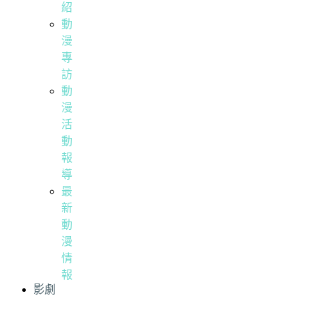
紹
動
漫
專
訪
動
漫
活
動
報
導
最
新
動
漫
情
報
影劇