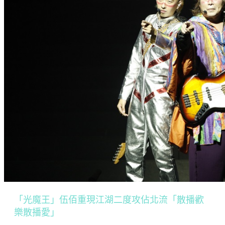
「光魔王」伍佰重現江湖二度攻佔北流「散播歡
樂散播愛」