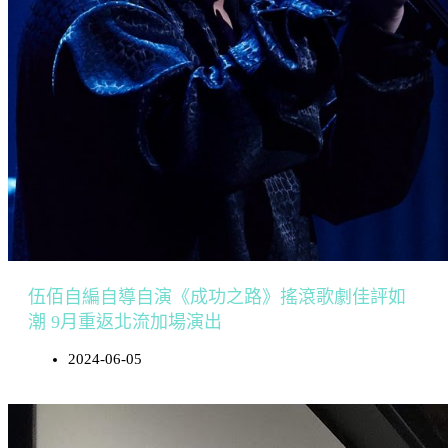
伍佰自編自導自演《成功之路》搖滾歌劇佳評如
潮 9月重返北流加場演出
2024-06-05