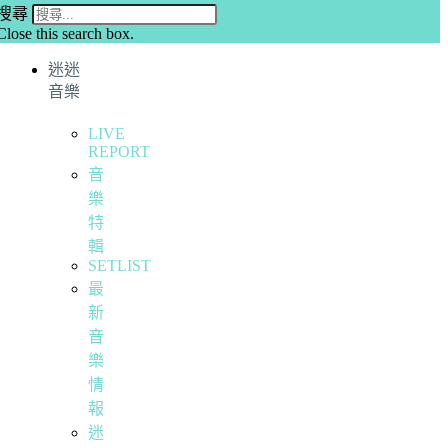
搜尋
Close this search box.
迷迷
音樂
LIVE
REPORT
音
樂
特
輯
SETLIST
最
新
音
樂
情
報
迷