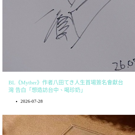
BL《Myther》作者八田てき人生首場簽名會獻台
灣 告白「想造訪台中、喝珍奶」
2026-07-28