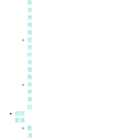
新
音
樂
情
報
迷
迷
好
音
推
薦
音
樂
專
訪
迷迷
動漫
動
漫