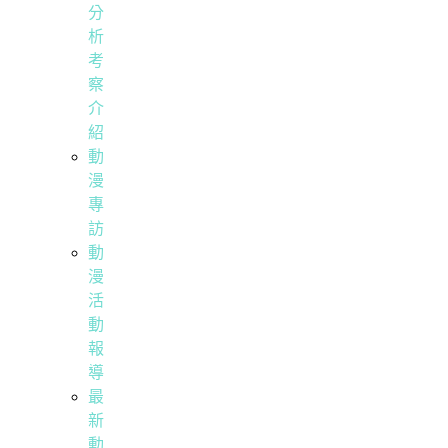
分
析
考
察
介
紹
動
漫
專
訪
動
漫
活
動
報
導
最
新
動