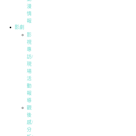
漫
情
報
影劇
影
視
專
訪/
現
場
活
動
報
導
觀
後
感/
分