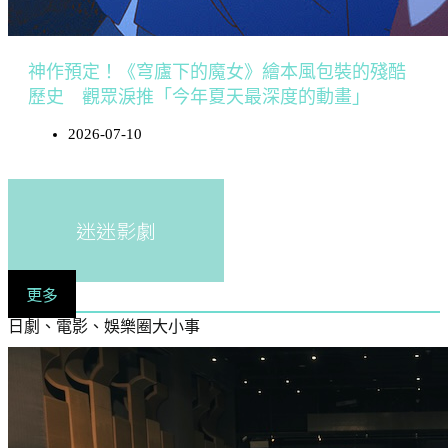
神作預定！《穹廬下的魔女》繪本風包裝的殘酷
歷史 觀眾淚推「今年夏天最深度的動畫」
2026-07-10
迷迷影劇
更多
日劇、電影、娛樂圈大小事