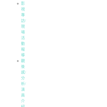
影
視
專
訪/
現
場
活
動
報
導
觀
後
感/
分
析/
演
員
介
紹