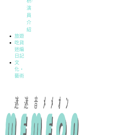
析/
演
員
介
紹
旅遊
吃貨
迷編
日記
文
化・
藝術