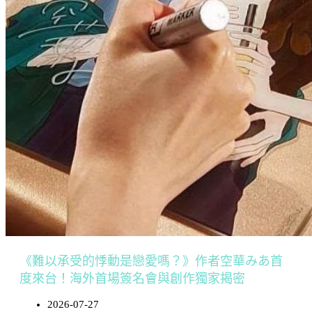
《難以承受的悸動是戀愛嗎？》作者空華みあ首
度來台！海外首場簽名會與創作獨家揭密
2026-07-27