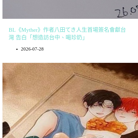
BL《Myther》作者八田てき人生首場簽名會獻台
灣 告白「想造訪台中、喝珍奶」
2026-07-28