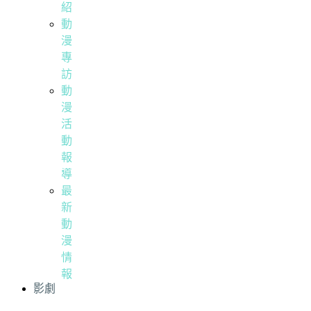
紹
動
漫
專
訪
動
漫
活
動
報
導
最
新
動
漫
情
報
影劇