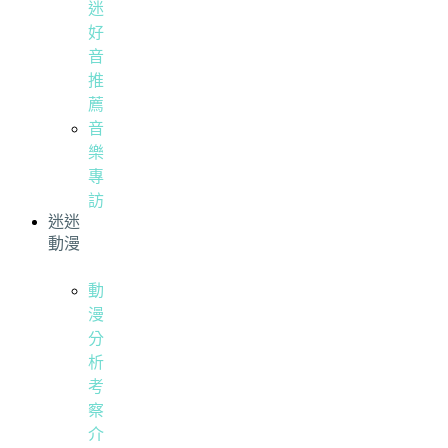
迷
好
音
推
薦
音
樂
專
訪
迷迷
動漫
動
漫
分
析
考
察
介