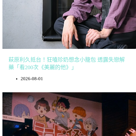
萩原利久抵台！狂嗑珍奶想念小籠包 透露失戀解
藥「看200次《美麗的他》」
2026-08-01