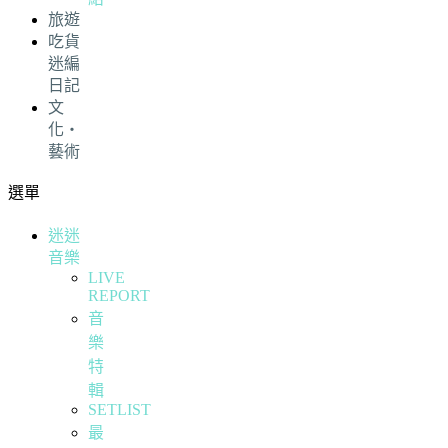
旅遊
吃貨
迷編
日記
文
化・
藝術
選單
迷迷
音樂
LIVE
REPORT
音
樂
特
輯
SETLIST
最