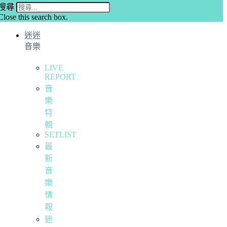
搜尋
Close this search box.
迷迷
音樂
LIVE
REPORT
音
樂
特
輯
SETLIST
最
新
音
樂
情
報
迷