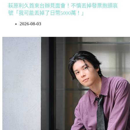
萩原利久首來台辦見面會！不慎丟掉發票抱頭哀
號「我可能丟掉了日幣5000萬！」
2026-08-03