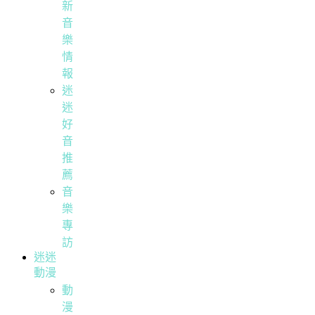
新
音
樂
情
報
迷
迷
好
音
推
薦
音
樂
專
訪
迷迷
動漫
動
漫