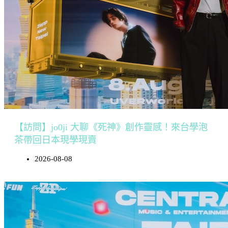
【訪問】jo0ji 大聊《死神》創作靈感！來台學泡
茶帶回日本現學現賣
2026-08-08