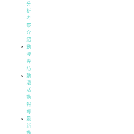
分
析
考
察
介
紹
動
漫
專
訪
動
漫
活
動
報
導
最
新
動