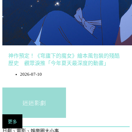
神作預定！《穹廬下的魔女》繪本風包裝的殘酷
歷史 觀眾淚推「今年夏天最深度的動畫」
2026-07-10
迷迷影劇
更多
日劇、電影、娛樂圈大小事