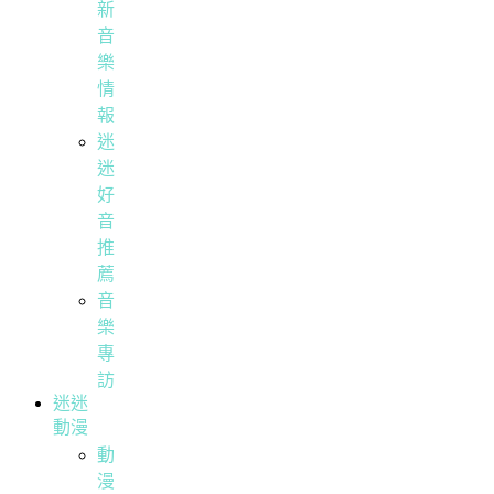
新
音
樂
情
報
迷
迷
好
音
推
薦
音
樂
專
訪
迷迷
動漫
動
漫