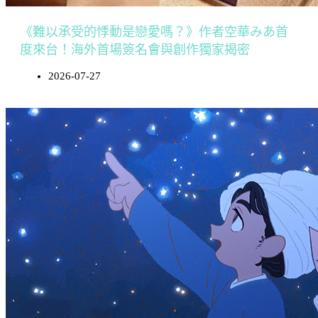
《難以承受的悸動是戀愛嗎？》作者空華みあ首
度來台！海外首場簽名會與創作獨家揭密
2026-07-27