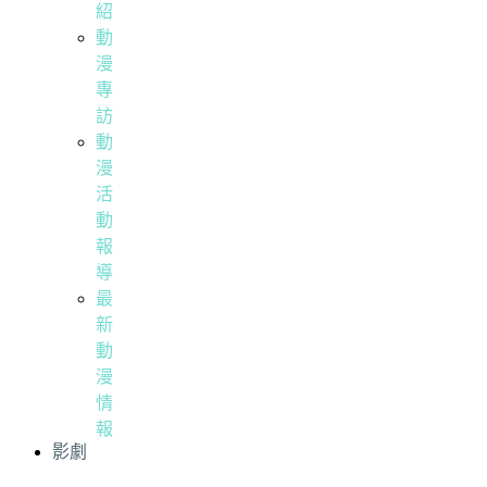
紹
動
漫
專
訪
動
漫
活
動
報
導
最
新
動
漫
情
報
影劇