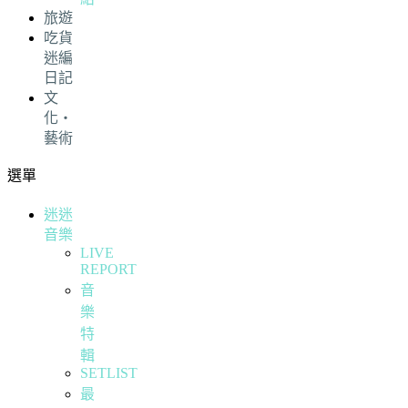
旅遊
吃貨
迷編
日記
文
化・
藝術
選單
迷迷
音樂
LIVE
REPORT
音
樂
特
輯
SETLIST
最