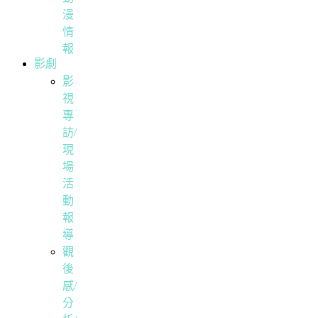
漫
情
報
影劇
影
視
專
訪/
現
場
活
動
報
導
觀
後
感/
分