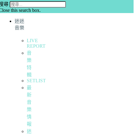
搜尋
Close this search box.
迷迷
音樂
LIVE
REPORT
音
樂
特
輯
SETLIST
最
新
音
樂
情
報
迷