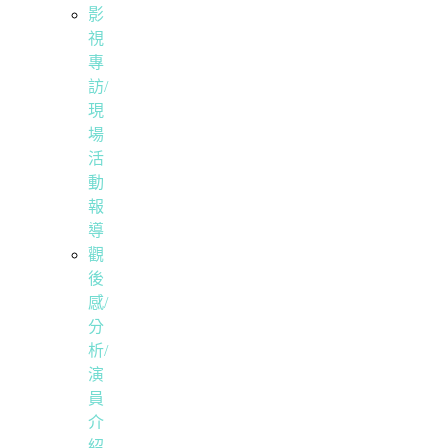
影
視
專
訪/
現
場
活
動
報
導
觀
後
感/
分
析/
演
員
介
紹