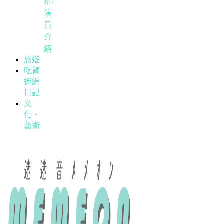
析/
演
員
介
紹
旅遊
吃貨
迷編
日記
文
化・
藝術