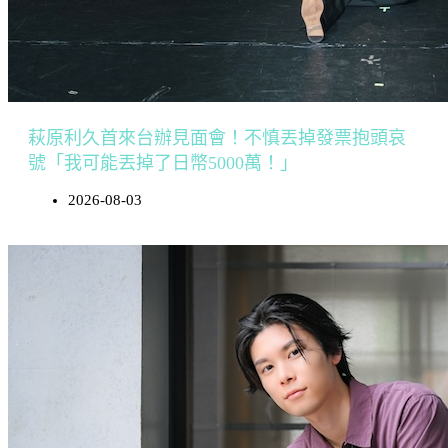
萩原利久首來台辦見面會！不慎丟掉發票抱頭哀
號「我可能丟掉了日幣5000萬！」
2026-08-03