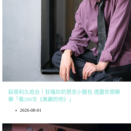
萩原利久抵台！狂嗑珍奶想念小籠包 透露失戀解
藥「看200次《美麗的他》」
2026-08-01