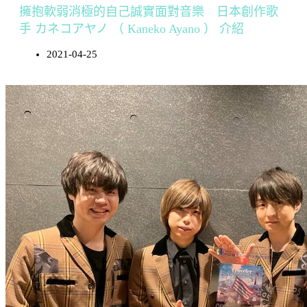
擁抱軟弱消極的自己誠實面對音樂 日本創作歌
手 カネコアヤノ （ Kaneko Ayano ） 介紹
2021-04-25