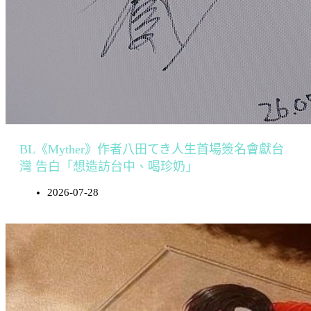
BL《Myther》作者八田てき人生首場簽名會獻台
灣 告白「想造訪台中、喝珍奶」
2026-07-28