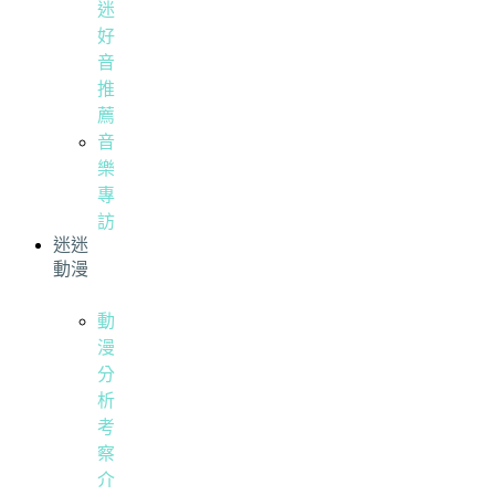
迷
好
音
推
薦
音
樂
專
訪
迷迷
動漫
動
漫
分
析
考
察
介