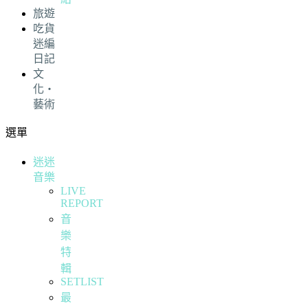
旅遊
吃貨
迷編
日記
文
化・
藝術
選單
迷迷
音樂
LIVE
REPORT
音
樂
特
輯
SETLIST
最