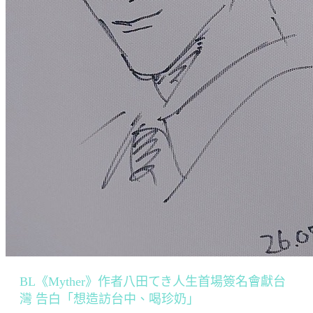
BL《Myther》作者八田てき人生首場簽名會獻台
灣 告白「想造訪台中、喝珍奶」