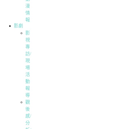
漫
情
報
影劇
影
視
專
訪/
現
場
活
動
報
導
觀
後
感/
分