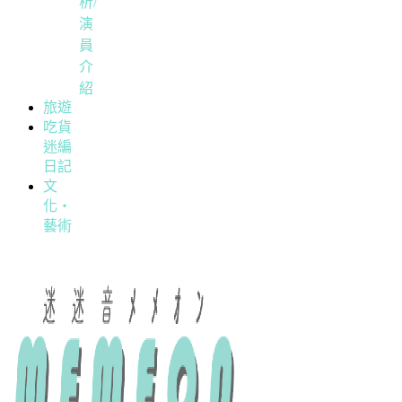
析/
演
員
介
紹
旅遊
吃貨
迷編
日記
文
化・
藝術