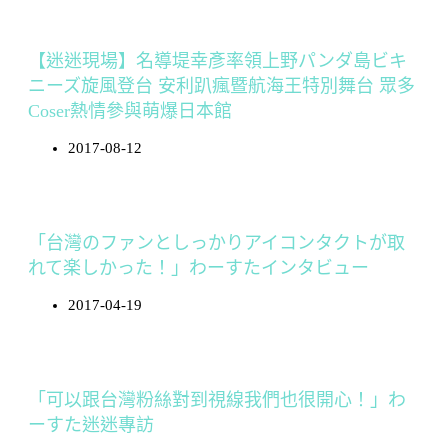
【迷迷現場】名導堤幸彥率領上野パンダ島ビキ
ニーズ旋風登台 安利趴瘋暨航海王特別舞台 眾多
Coser熱情參與萌爆日本館
2017-08-12
「台灣のファンとしっかりアイコンタクトが取
れて楽しかった！」わーすたインタビュー
2017-04-19
「可以跟台灣粉絲對到視線我們也很開心！」わ
ーすた迷迷專訪