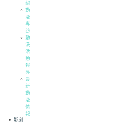
紹
動
漫
專
訪
動
漫
活
動
報
導
最
新
動
漫
情
報
影劇