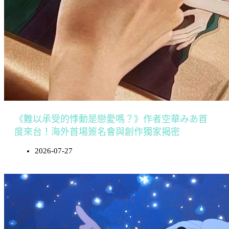
《難以承受的悸動是戀愛嗎？》作者空華みあ首
度來台！海外首場簽名會與創作獨家揭密
2026-07-27