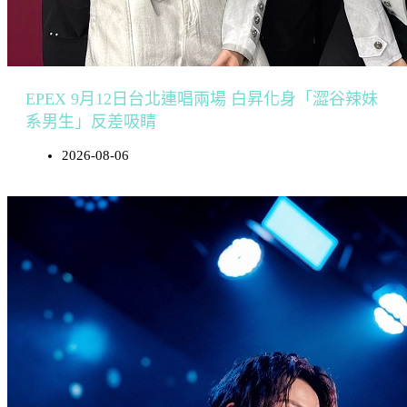
EPEX 9月12日台北連唱兩場 白昇化身「澀谷辣妹
系男生」反差吸睛
2026-08-06