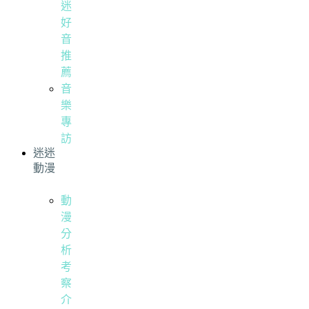
迷
好
音
推
薦
音
樂
專
訪
迷迷
動漫
動
漫
分
析
考
察
介