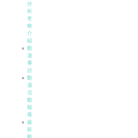
分
析
考
察
介
紹
動
漫
專
訪
動
漫
活
動
報
導
最
新
動