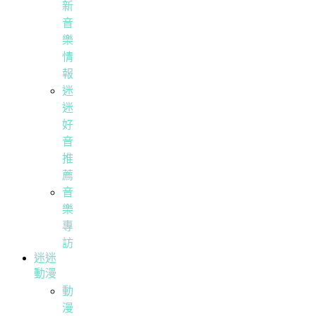
新
音
樂
情
報
迷
迷
好
音
推
薦
音
樂
專
訪
迷迷
動漫
動
漫