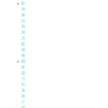
影
視
專
訪/
現
場
活
動
報
導
觀
後
感/
分
析/
演
員
介
紹