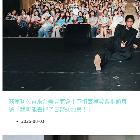
萩原利久首來台辦見面會！不慎丟掉發票抱頭哀
號「我可能丟掉了日幣5000萬！」
2026-08-03