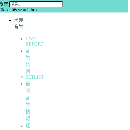
搜尋
Close this search box.
迷迷
音樂
LIVE
REPORT
音
樂
特
輯
SETLIST
最
新
音
樂
情
報
迷