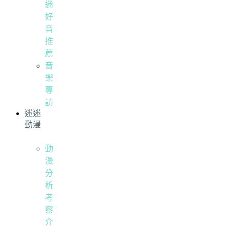
迷
好
音
推
薦
音
樂
專
訪
迷迷
動漫
動
漫
分
析
考
察
介