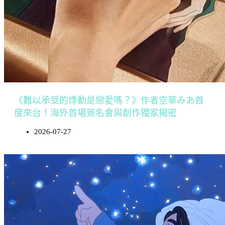
《難以承受的悸動是戀愛嗎？》作者空華みあ首
度來台！海外首場簽名會與創作獨家揭密
2026-07-27