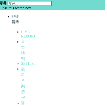
搜尋
Close this search box.
迷迷
音樂
LIVE
REPORT
音
樂
特
輯
SETLIST
最
新
音
樂
情
報
迷