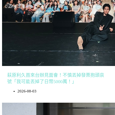
萩原利久首來台辦見面會！不慎丟掉發票抱頭哀
號「我可能丟掉了日幣5000萬！」
2026-08-03