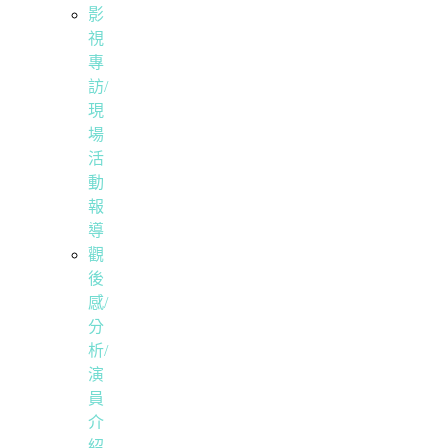
影
視
專
訪/
現
場
活
動
報
導
觀
後
感/
分
析/
演
員
介
紹