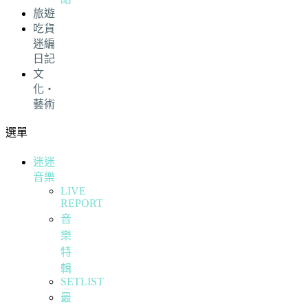
旅遊
吃貨
迷編
日記
文
化・
藝術
選單
迷迷
音樂
LIVE
REPORT
音
樂
特
輯
SETLIST
最