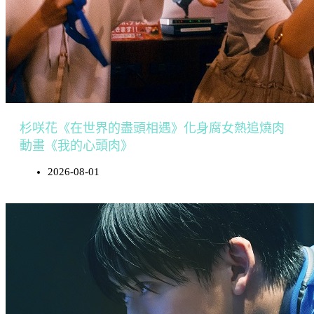
杉咲花《在世界的盡頭相遇》化身腐女熱追燒肉
動畫《我的心頭肉》
2026-08-01