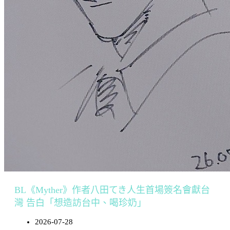
BL《Myther》作者八田てき人生首場簽名會獻台
灣 告白「想造訪台中、喝珍奶」
2026-07-28