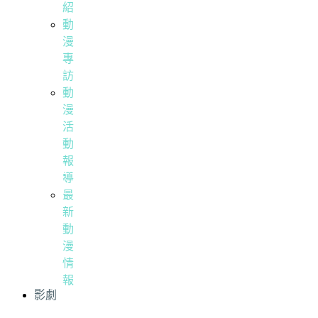
紹
動
漫
專
訪
動
漫
活
動
報
導
最
新
動
漫
情
報
影劇