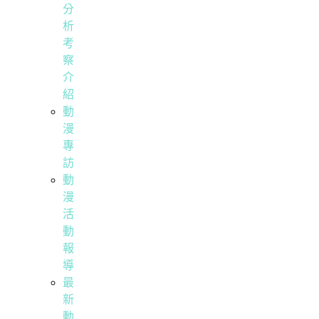
分
析
考
察
介
紹
動
漫
專
訪
動
漫
活
動
報
導
最
新
動