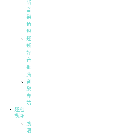
新
音
樂
情
報
迷
迷
好
音
推
薦
音
樂
專
訪
迷迷
動漫
動
漫