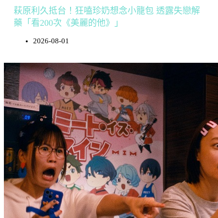
萩原利久抵台！狂嗑珍奶想念小籠包 透露失戀解
藥「看200次《美麗的他》」
2026-08-01