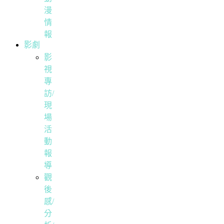
漫
情
報
影劇
影
視
專
訪/
現
場
活
動
報
導
觀
後
感/
分