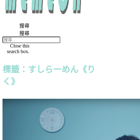
搜尋
搜尋
Close this
search box.
標籤：すしらーめん《り
く》