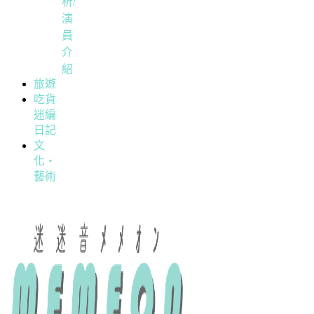
析/
演
員
介
紹
旅遊
吃貨
迷編
日記
文
化・
藝術