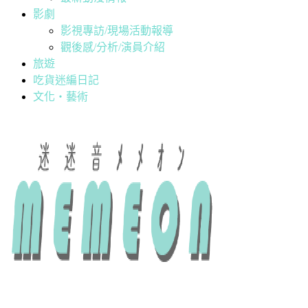
影劇
影視專訪/現場活動報導
觀後感/分析/演員介紹
旅遊
吃貨迷編日記
文化・藝術