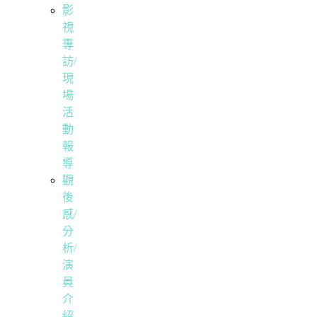
影
視
專
訪/
現
場
活
動
報
導
觀
後
感/
分
析/
演
員
介
紹