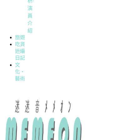
析/
演
員
介
紹
旅遊
吃貨
迷編
日記
文
化・
藝術