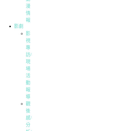
漫
情
報
影劇
影
視
專
訪/
現
場
活
動
報
導
觀
後
感/
分