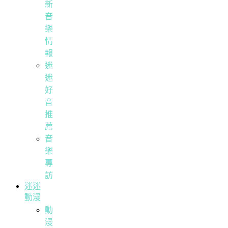
新
音
樂
情
報
迷
迷
好
音
推
薦
音
樂
專
訪
迷迷
動漫
動
漫