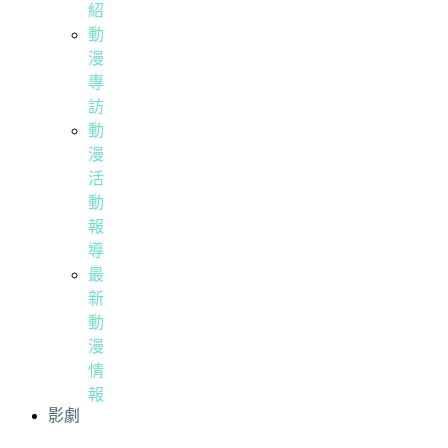
紹
動
漫
專
訪
動
漫
活
動
報
導
最
新
動
漫
情
報
影劇