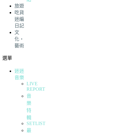
旅遊
吃貨
迷編
日記
文
化・
藝術
選單
迷迷
音樂
LIVE
REPORT
音
樂
特
輯
SETLIST
最