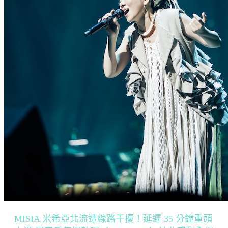
MISIA 米希亞北流遭線路干擾！延遲 35 分鐘重頭