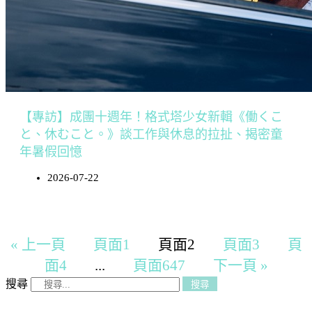
【專訪】成團十週年！格式塔少女新輯《働くこ
と、休むこと。》談工作與休息的拉扯、揭密童
年暑假回憶
2026-07-22
« 上一頁
頁面
1
頁面
2
頁面
3
頁
面
4
...
頁面
647
下一頁 »
搜尋
搜尋