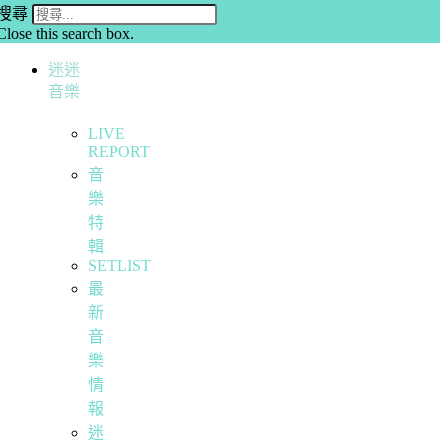
搜尋
Close this search box.
迷迷
音樂
LIVE
REPORT
音
樂
特
輯
SETLIST
最
新
音
樂
情
報
迷