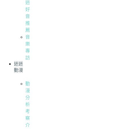
迷
好
音
推
薦
音
樂
專
訪
迷迷
動漫
動
漫
分
析
考
察
介