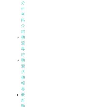
分
析
考
察
介
紹
動
漫
專
訪
動
漫
活
動
報
導
最
新
動