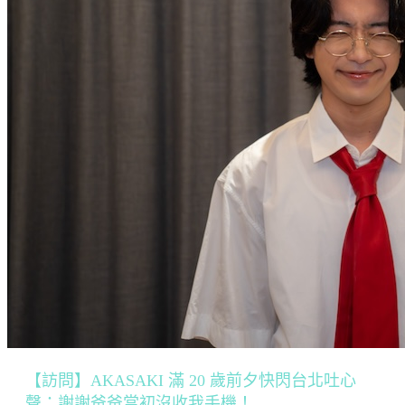
【訪問】AKASAKI 滿 20 歲前夕快閃台北吐心
聲：謝謝爸爸當初沒收我手機！