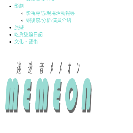
影劇
影視專訪/現場活動報導
觀後感/分析/演員介紹
旅遊
吃貨迷編日記
文化・藝術