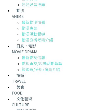
迷迷好音推薦
動漫
ANIME
最新動漫情報
動漫專訪
動漫活動報導
動漫分析考察介紹
日劇・電影
MOVIE DRAMA
最新影視情報
影視專訪/現場活動報導
觀後感/分析/演員介紹
旅遊
TRAVEL
美食
FOOD
文化藝術
CULTURE