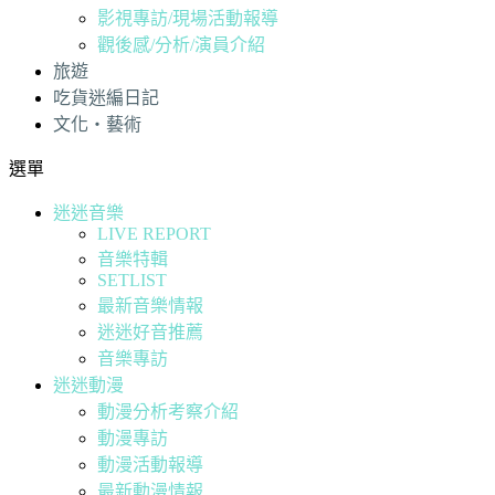
影視專訪/現場活動報導
觀後感/分析/演員介紹
旅遊
吃貨迷編日記
文化・藝術
選單
迷迷音樂
LIVE REPORT
音樂特輯
SETLIST
最新音樂情報
迷迷好音推薦
音樂專訪
迷迷動漫
動漫分析考察介紹
動漫專訪
動漫活動報導
最新動漫情報