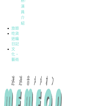
析/
演
員
介
紹
旅遊
吃貨
迷編
日記
文
化・
藝術