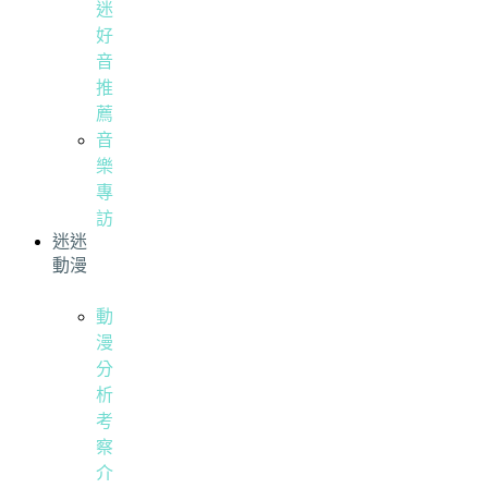
迷
好
音
推
薦
音
樂
專
訪
迷迷
動漫
動
漫
分
析
考
察
介