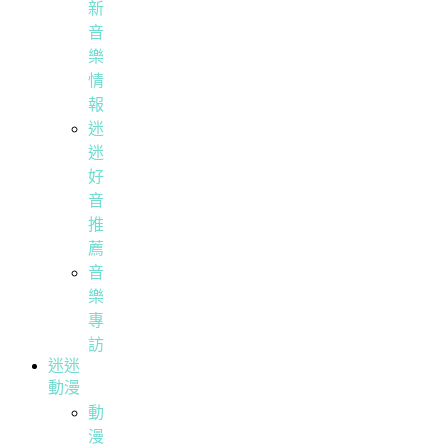
新
音
樂
情
報
迷
迷
好
音
推
薦
音
樂
專
訪
迷迷
動漫
動
漫