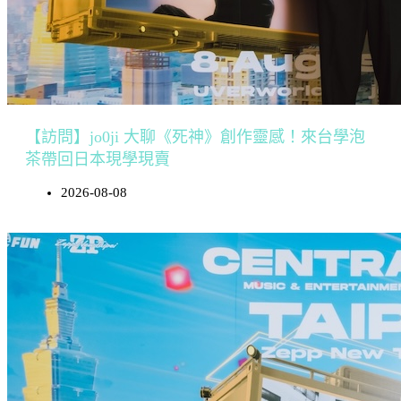
【訪問】jo0ji 大聊《死神》創作靈感！來台學泡
茶帶回日本現學現賣
2026-08-08