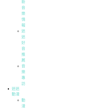
新
音
樂
情
報
迷
迷
好
音
推
薦
音
樂
專
訪
迷迷
動漫
動
漫