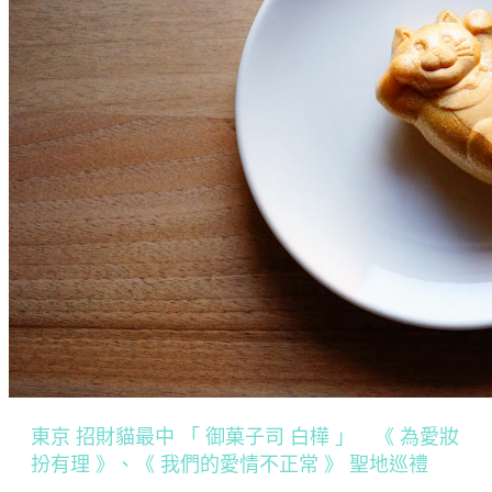
東京 招財貓最中 「 御菓子司 白樺 」 《 為愛妝
扮有理 》、《 我們的愛情不正常 》 聖地巡禮