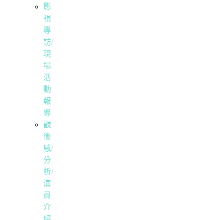
影
視
專
訪/
現
場
活
動
報
導
觀
後
感/
分
析/
演
員
介
紹