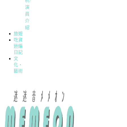
析/
演
員
介
紹
旅遊
吃貨
迷編
日記
文
化・
藝術