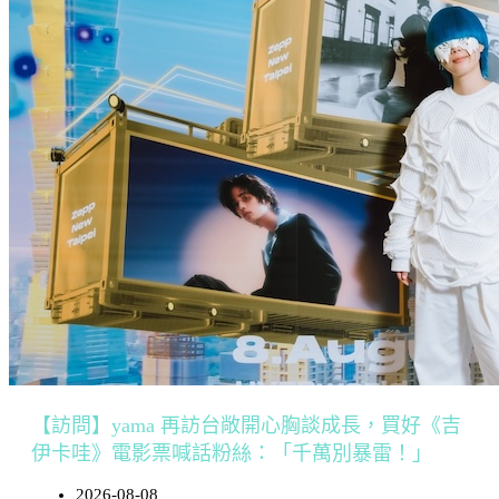
【訪問】yama 再訪台敞開心胸談成長，買好《吉
伊卡哇》電影票喊話粉絲：「千萬別暴雷！」
2026-08-08