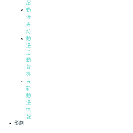
紹
動
漫
專
訪
動
漫
活
動
報
導
最
新
動
漫
情
報
影劇