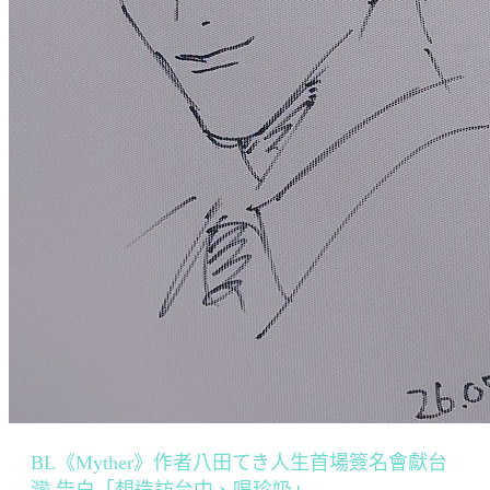
BL《Myther》作者八田てき人生首場簽名會獻台