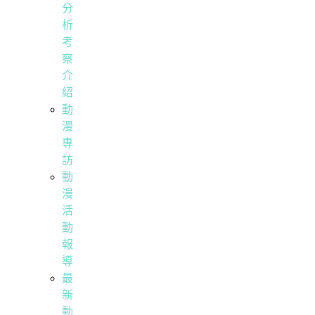
分
析
考
察
介
紹
動
漫
專
訪
動
漫
活
動
報
導
最
新
動