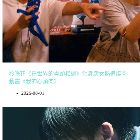
杉咲花《在世界的盡頭相遇》化身腐女熱追燒肉
動畫《我的心頭肉》
2026-08-01