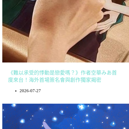
《難以承受的悸動是戀愛嗎？》作者空華みあ首
度來台！海外首場簽名會與創作獨家揭密
2026-07-27