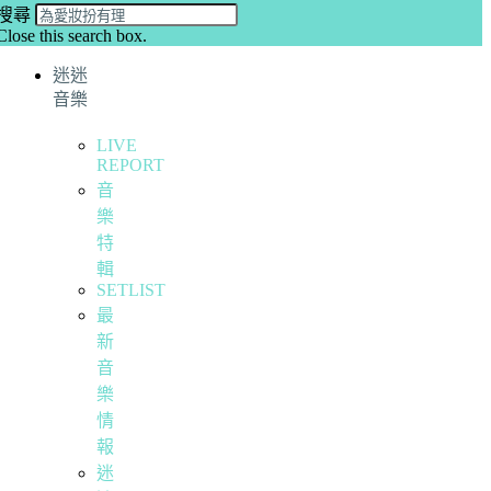
搜尋
Close this search box.
迷迷
音樂
LIVE
REPORT
音
樂
特
輯
SETLIST
最
新
音
樂
情
報
迷