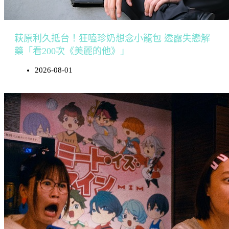
萩原利久抵台！狂嗑珍奶想念小籠包 透露失戀解
藥「看200次《美麗的他》」
2026-08-01