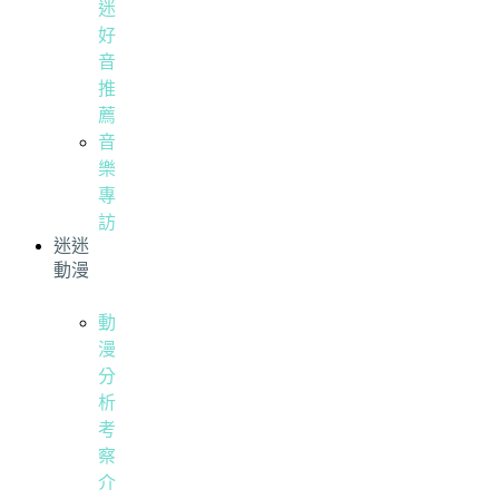
迷
好
音
推
薦
音
樂
專
訪
迷迷
動漫
動
漫
分
析
考
察
介