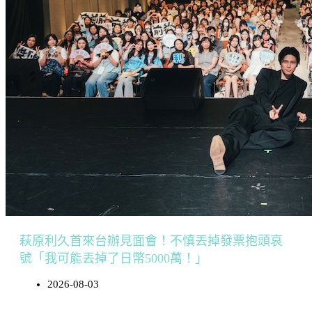
萩原利久首來台辦見面會！不慎丟掉發票抱頭哀
號「我可能丟掉了日幣5000萬！」
2026-08-03