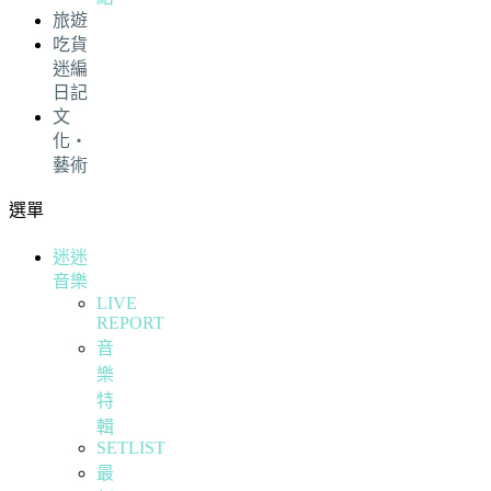
旅遊
吃貨
迷編
日記
文
化・
藝術
選單
迷迷
音樂
LIVE
REPORT
音
樂
特
輯
SETLIST
最