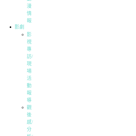
漫
情
報
影劇
影
視
專
訪/
現
場
活
動
報
導
觀
後
感/
分