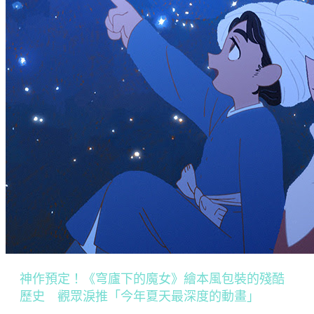
神作預定！《穹廬下的魔女》繪本風包裝的殘酷
歷史 觀眾淚推「今年夏天最深度的動畫」