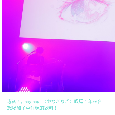
專訪 / yanaginagi （やなぎなぎ）暌違五年來台
想喝加了草仔粿的飲料！