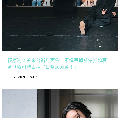
萩原利久首來台辦見面會！不慎丟掉發票抱頭哀
號「我可能丟掉了日幣5000萬！」
2026-08-03