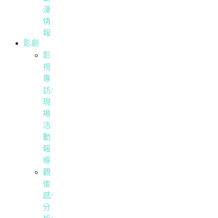
漫
情
報
影劇
影
視
專
訪/
現
場
活
動
報
導
觀
後
感/
分