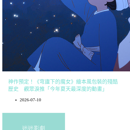
神作預定！《穹廬下的魔女》繪本風包裝的殘酷
歷史 觀眾淚推「今年夏天最深度的動畫」
2026-07-10
迷迷影劇