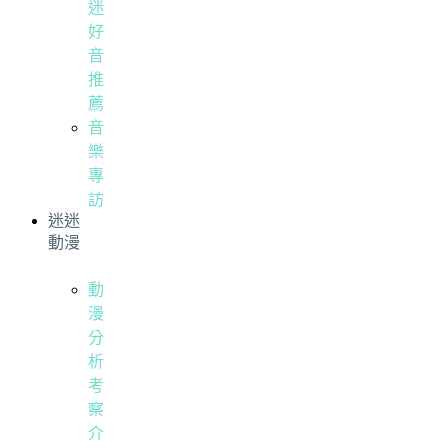
迷
好
音
推
薦
音
樂
專
訪
迷迷
動漫
動
漫
分
析
考
察
介