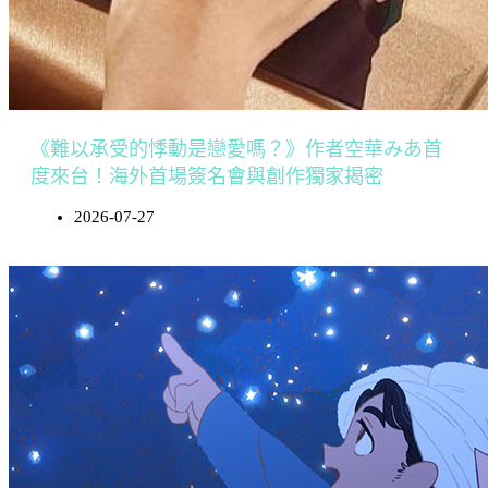
《難以承受的悸動是戀愛嗎？》作者空華みあ首
度來台！海外首場簽名會與創作獨家揭密
2026-07-27