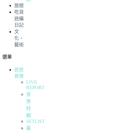
旅遊
吃貨
迷編
日記
文
化・
藝術
選單
迷迷
音樂
LIVE
REPORT
音
樂
特
輯
SETLIST
最