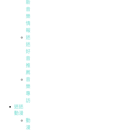
新
音
樂
情
報
迷
迷
好
音
推
薦
音
樂
專
訪
迷迷
動漫
動
漫