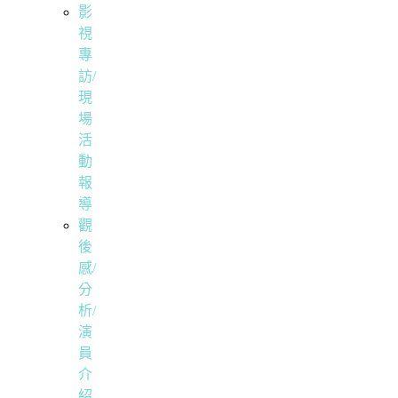
影
視
專
訪/
現
場
活
動
報
導
觀
後
感/
分
析/
演
員
介
紹