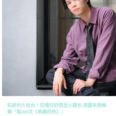
萩原利久抵台！狂嗑珍奶想念小籠包 透露失戀解
藥「看200次《美麗的他》」