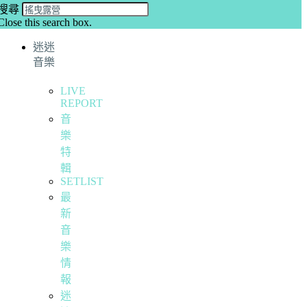
搜尋
Close this search box.
迷迷
音樂
LIVE
REPORT
音
樂
特
輯
SETLIST
最
新
音
樂
情
報
迷