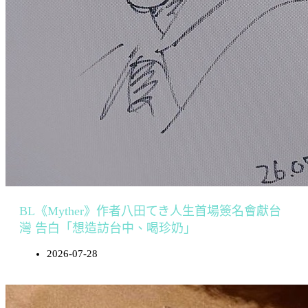
BL《Myther》作者八田てき人生首場簽名會獻台
灣 告白「想造訪台中、喝珍奶」
2026-07-28