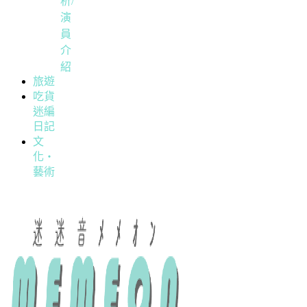
析/
演
員
介
紹
旅遊
吃貨
迷編
日記
文
化・
藝術