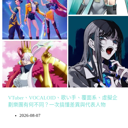
VTuber、VOCALOID、歌い手、覆面系、虛擬企
劃樂團有何不同？一次搞懂差異與代表人物
2026-08-07