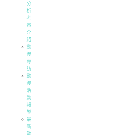
分
析
考
察
介
紹
動
漫
專
訪
動
漫
活
動
報
導
最
新
動