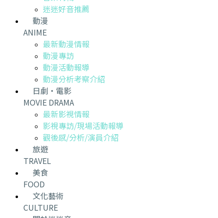
迷迷好音推薦
動漫
ANIME
最新動漫情報
動漫專訪
動漫活動報導
動漫分析考察介紹
日劇・電影
MOVIE DRAMA
最新影視情報
影視專訪/現場活動報導
觀後感/分析/演員介紹
旅遊
TRAVEL
美食
FOOD
文化藝術
CULTURE