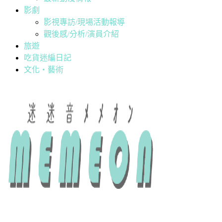
影劇
影視專訪/現場活動報導
觀後感/分析/演員介紹
旅遊
吃貨迷編日記
文化・藝術