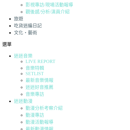
影視專訪/現場活動報導
觀後感/分析/演員介紹
旅遊
吃貨迷編日記
文化・藝術
選單
迷迷音樂
LIVE REPORT
音樂特輯
SETLIST
最新音樂情報
迷迷好音推薦
音樂專訪
迷迷動漫
動漫分析考察介紹
動漫專訪
動漫活動報導
最新動漫情報