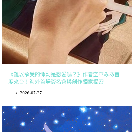
《難以承受的悸動是戀愛嗎？》作者空華みあ首
度來台！海外首場簽名會與創作獨家揭密
2026-07-27