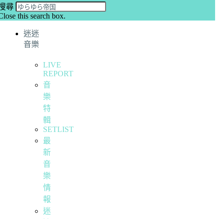
搜尋
Close this search box.
迷迷
音樂
LIVE
REPORT
音
樂
特
輯
SETLIST
最
新
音
樂
情
報
迷