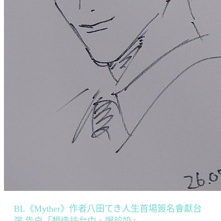
BL《Myther》作者八田てき人生首場簽名會獻台