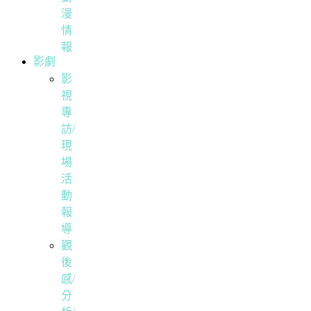
漫
情
報
影劇
影
視
專
訪/
現
場
活
動
報
導
觀
後
感/
分