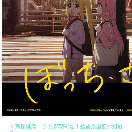
《 孤獨搖滾！ 》細節藏彩蛋！這些樂團梗你知道