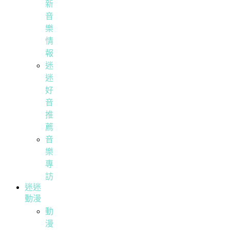
新
音
樂
情
報
迷
迷
好
音
推
薦
音
樂
專
訪
迷迷
動漫
動
漫