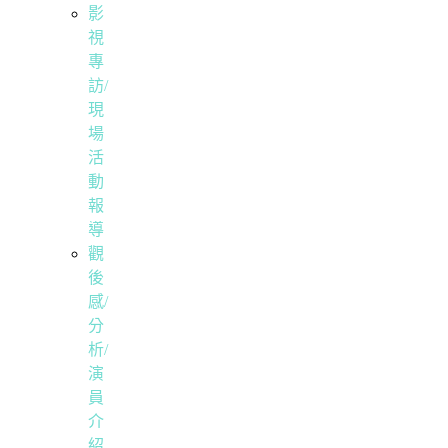
影
視
專
訪/
現
場
活
動
報
導
觀
後
感/
分
析/
演
員
介
紹