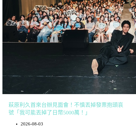
萩原利久首來台辦見面會！不慎丟掉發票抱頭哀
號「我可能丟掉了日幣5000萬！」
2026-08-03