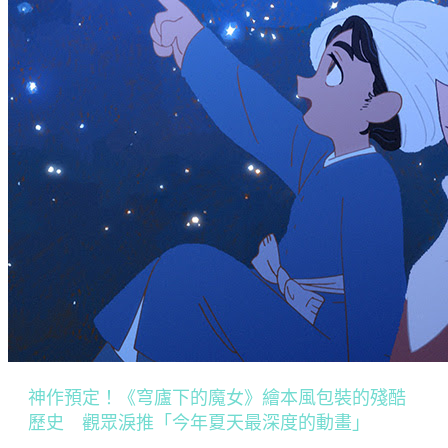
神作預定！《穹廬下的魔女》繪本風包裝的殘酷
歷史 觀眾淚推「今年夏天最深度的動畫」