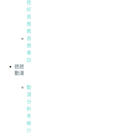
迷
好
音
推
薦
音
樂
專
訪
迷迷
動漫
動
漫
分
析
考
察
介