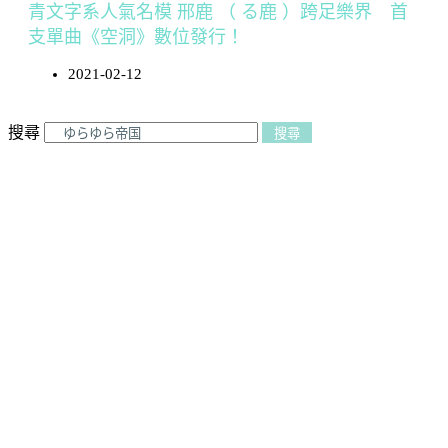
青文字系人氣名模 邢鹿 （ る鹿 ）跨足樂界 首
支單曲《空洞》數位發行！
2021-02-12
搜尋
搜尋