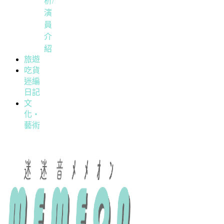
析/
演
員
介
紹
旅遊
吃貨
迷編
日記
文
化・
藝術