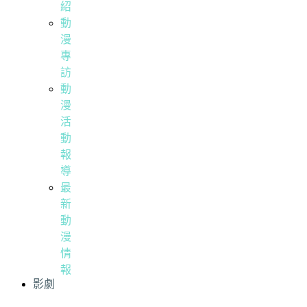
紹
動
漫
專
訪
動
漫
活
動
報
導
最
新
動
漫
情
報
影劇