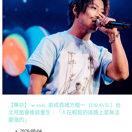
【專訪】 w-inds. 前成員緒方龍一（DRAVIL）台
北見面會後談重生：「人在輕鬆的道路上是無法
變強的」
2026-08-04