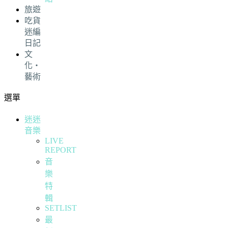
旅遊
吃貨
迷編
日記
文
化・
藝術
選單
迷迷
音樂
LIVE
REPORT
音
樂
特
輯
SETLIST
最