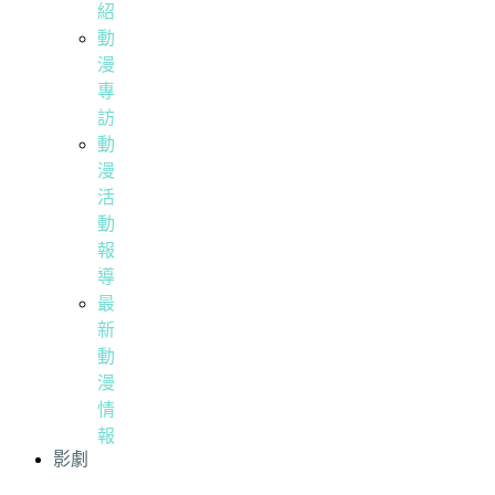
紹
動
漫
專
訪
動
漫
活
動
報
導
最
新
動
漫
情
報
影劇