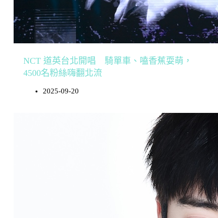
NCT 道英台北開唱 騎單車、嗑香蕉耍萌，
4500名粉絲嗨翻北流
2025-09-20