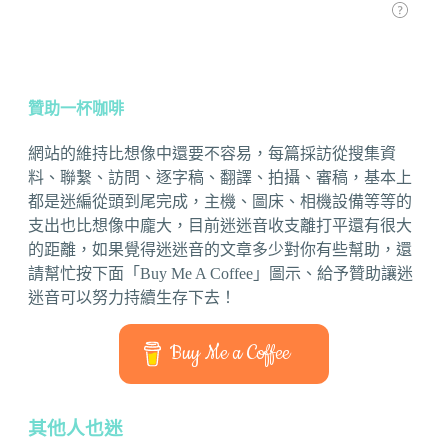
贊助一杯咖啡
網站的維持比想像中還要不容易，每篇採訪從搜集資
料、聯繫、訪問、逐字稿、翻譯、拍攝、審稿，基本上
都是迷編從頭到尾完成，主機、圖床、相機設備等等的
支出也比想像中龐大，目前迷迷音收支離打平還有很大
的距離，如果覺得迷迷音的文章多少對你有些幫助，還
請幫忙按下面「Buy Me A Coffee」圖示、給予贊助讓迷
迷音可以努力持續生存下去！
Buy Me a Coffee
其他人也迷