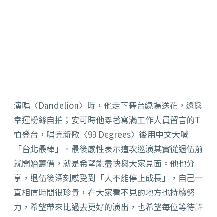
演唱〈Dandelion〉時，他走下舞台繞場送花，
還與
幸運粉絲自拍；安可時他穿著寫滿工作人員留言的T
恤登台，
唱完新歌〈99 Degrees〉後用中文大喊
「台北最棒」。
最後感性表示這次巡演其實從退伍前
就開始籌備，
就是希望能盡快與大家見面。他也分
享，退伍後深刻感受到「
人不能停止成長」，自己一
直相信時間很珍貴，
在大家看不見的地方也持續努
力，希望帶來比過去更好的演出，
也希望每位等待許