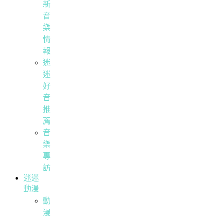
新
音
樂
情
報
迷
迷
好
音
推
薦
音
樂
專
訪
迷迷
動漫
動
漫