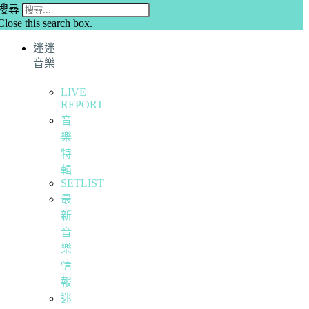
搜尋
Close this search box.
迷迷
音樂
LIVE
REPORT
音
樂
特
輯
SETLIST
最
新
音
樂
情
報
迷