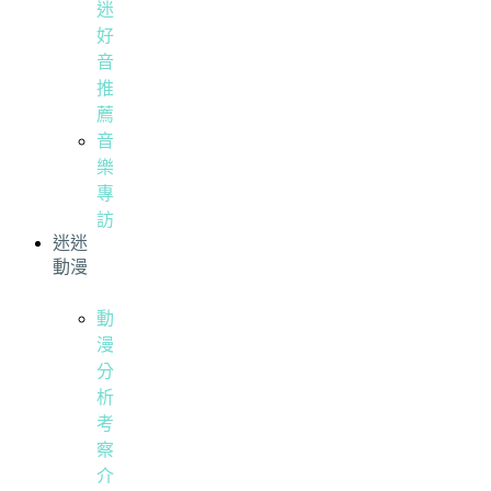
迷
好
音
推
薦
音
樂
專
訪
迷迷
動漫
動
漫
分
析
考
察
介