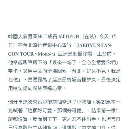
韓國人氣男團NCT成員JAEHYUN（在玹）今天（5
日）
在台北流行音樂中心舉行「𝐉𝐀𝐄𝐇𝐘𝐔𝐍 𝐅𝐀𝐍-
𝐂𝐎𝐍 𝐓𝐎𝐔𝐑 <𝐌𝐨𝐧𝐨>」亞洲巡迴最終場。上台前，
他舉起親筆寫下的「
最後一場了，全心全意愛你們」
字卡，又用中文向全場問候「台北，
好久不見，我是
在玹」，更透露為了巡演最終場苦惱許久，
最後決定
用這句話向粉絲表達心意。
他分享這次來台彩排前抽空逛了小物店，笑說原本一
路喊著「
這個好可愛、那個好可愛」，結果第一家什
麼都沒買，
反而到了下一家才忍不住出手，也坦言自
己很喜歡逛生活雜貨店。
還挑戰了中文繞口令，從