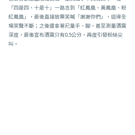
「四是四、十是十」一路念到「紅鳳凰、
黃鳳凰、粉
紅鳳凰」，最後直接放棄笑喊「謝謝你們」，
逗得全
場笑聲不斷；之後還拿著尺量手、腳，甚至測量酒窩
深度，
最後宣布酒窩只有0.5公分，再度引發粉絲尖
叫。