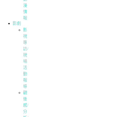
漫
情
報
影劇
影
視
專
訪/
現
場
活
動
報
導
觀
後
感/
分