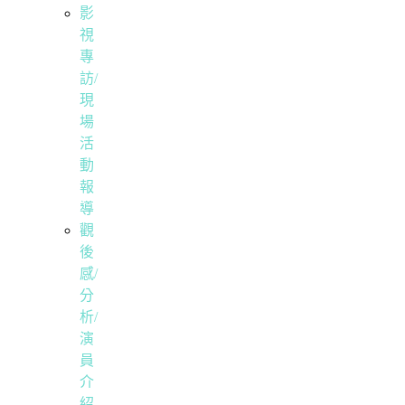
影
視
專
訪/
現
場
活
動
報
導
觀
後
感/
分
析/
演
員
介
紹