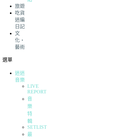
旅遊
吃貨
迷編
日記
文
化・
藝術
選單
迷迷
音樂
LIVE
REPORT
音
樂
特
輯
SETLIST
最