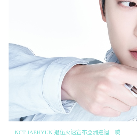
NCT JAEHYUN 退伍火速宣布亞洲巡迴 喊