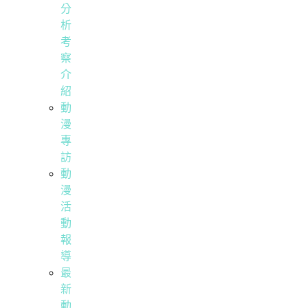
分
析
考
察
介
紹
動
漫
專
訪
動
漫
活
動
報
導
最
新
動