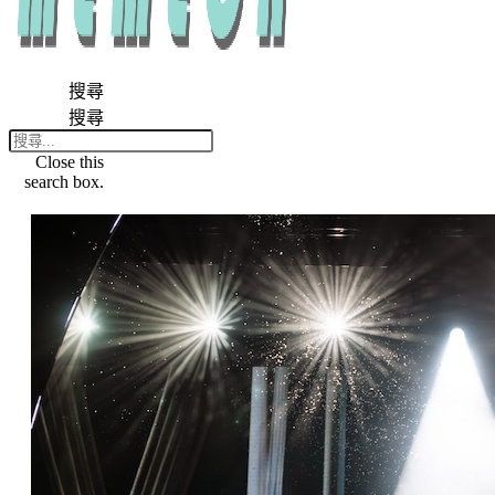
搜尋
搜尋
Close this
search box.