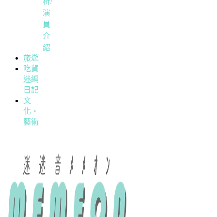
析/
演
員
介
紹
旅遊
吃貨
迷編
日記
文
化・
藝術