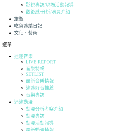
影視專訪/現場活動報導
觀後感/分析/演員介紹
旅遊
吃貨迷編日記
文化・藝術
選單
迷迷音樂
LIVE REPORT
音樂特輯
SETLIST
最新音樂情報
迷迷好音推薦
音樂專訪
迷迷動漫
動漫分析考察介紹
動漫專訪
動漫活動報導
最新動漫情報