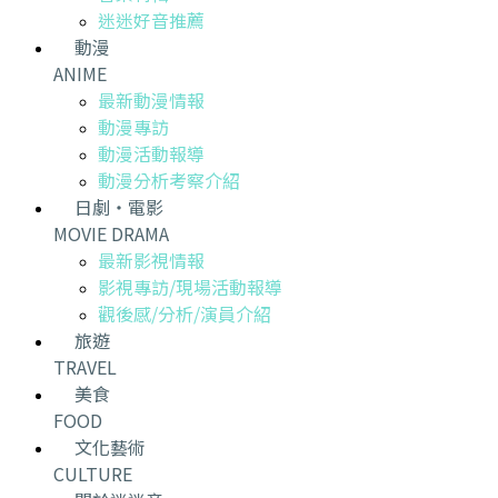
迷迷好音推薦
動漫
ANIME
最新動漫情報
動漫專訪
動漫活動報導
動漫分析考察介紹
日劇・電影
MOVIE DRAMA
最新影視情報
影視專訪/現場活動報導
觀後感/分析/演員介紹
旅遊
TRAVEL
美食
FOOD
文化藝術
CULTURE