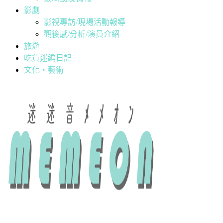
影劇
影視專訪/現場活動報導
觀後感/分析/演員介紹
旅遊
吃貨迷編日記
文化・藝術