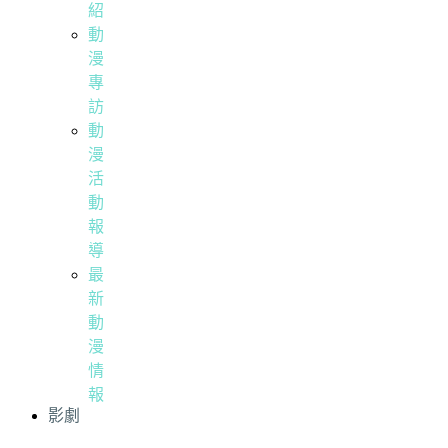
紹
動
漫
專
訪
動
漫
活
動
報
導
最
新
動
漫
情
報
影劇