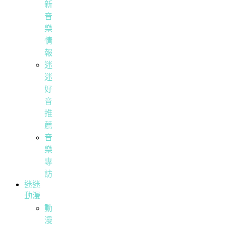
新
音
樂
情
報
迷
迷
好
音
推
薦
音
樂
專
訪
迷迷
動漫
動
漫