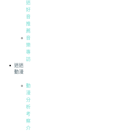
迷
好
音
推
薦
音
樂
專
訪
迷迷
動漫
動
漫
分
析
考
察
介