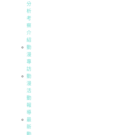
分
析
考
察
介
紹
動
漫
專
訪
動
漫
活
動
報
導
最
新
動