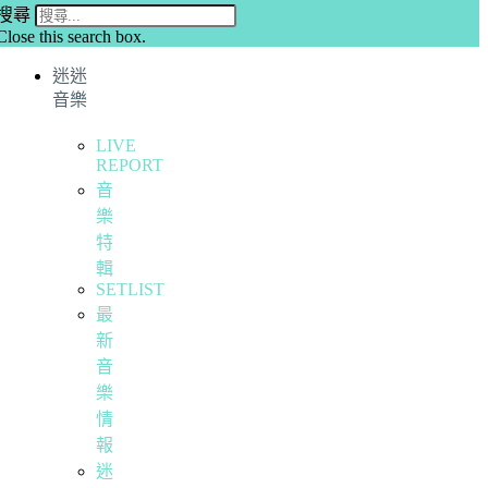
搜尋
Close this search box.
迷迷
音樂
LIVE
REPORT
音
樂
特
輯
SETLIST
最
新
音
樂
情
報
迷