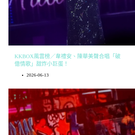
KKBOX風雲榜／韋禮安、陳華美聲合唱「破
億情歌」甜炸小巨蛋！
2026-06-13