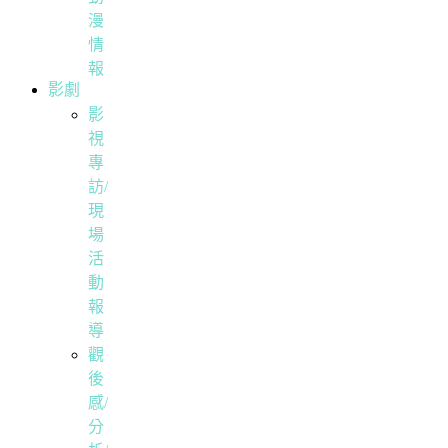
漫
情
報
影劇
影
視
專
訪/
現
場
活
動
報
導
觀
後
感/
分