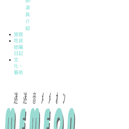
析/
演
員
介
紹
旅遊
吃貨
迷編
日記
文
化・
藝術