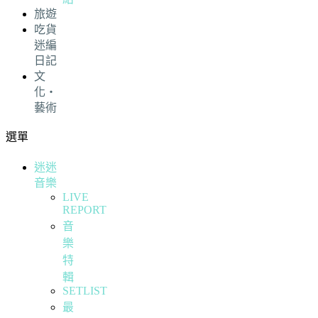
旅遊
吃貨
迷編
日記
文
化・
藝術
選單
迷迷
音樂
LIVE
REPORT
音
樂
特
輯
SETLIST
最