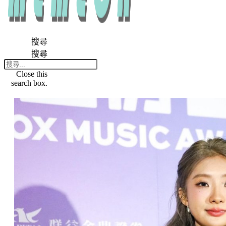
搜尋
搜尋
Close this
search box.