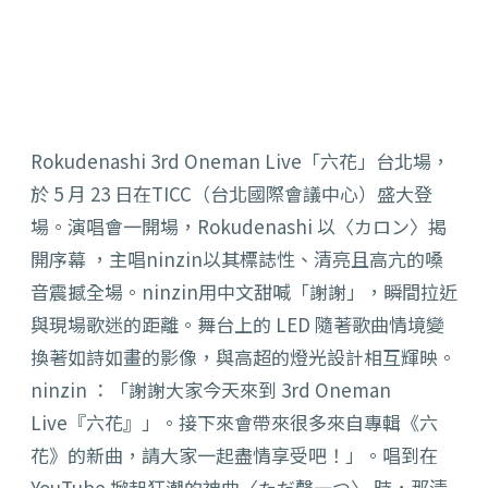
Rokudenashi 3rd Oneman Live「六花」台北場，
於 5 月 23 日在TICC（台北國際會議中心）盛大登
場。演唱會一開場，Rokudenashi 以〈カロン〉揭
開序幕 ，主唱ninzin以其標誌性、清亮且高亢的嗓
音震撼全場。ninzin用中文甜喊「謝謝」，瞬間拉近
與現場歌迷的距離。舞台上的 LED 隨著歌曲情境變
換著如詩如畫的影像，與高超的燈光設計相互輝映。
ninzin ：「謝謝大家今天來到 3rd Oneman
Live『六花』」。接下來會帶來很多來自專輯《六
花》的新曲，請大家一起盡情享受吧！」。唱到在
YouTube 掀起狂潮的神曲〈ただ聲一つ〉 時，那清