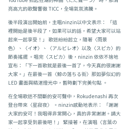
亮高亢的歌聲響徹 TICC，全場氣氛沸騰。
後半段演出開始前，主唱ninzin以中文表示： 「這
裡開始是後半段了，如果可以的話，希望大家可以站
起來一起享受！」 歌迷紛紛起立，隨著〈雨景
色〉、〈イオ〉、〈アルビレオ〉以及〈スピカ〉的
節奏搖擺 。唱完〈スピカ〉後，ninzin 依依不捨地
宣布：「下一首歌就是最後一首了，今天真的很謝謝
大家。」在最後一首〈鯨の落ちる街〉那如夢似幻的
LED 畫面與精湛燈光中，暫時劃下完美句點 。
在全場歌迷不間斷的安可聲中，Rokudenashi 再次
登台帶來〈星寂夜〉 。ninzin感動地表示： 「謝謝
大家的安可！我唱得非常開心，真的非常謝謝。請大
家一起享受到最後吧！」 緊接著，在演唱〈言葉の