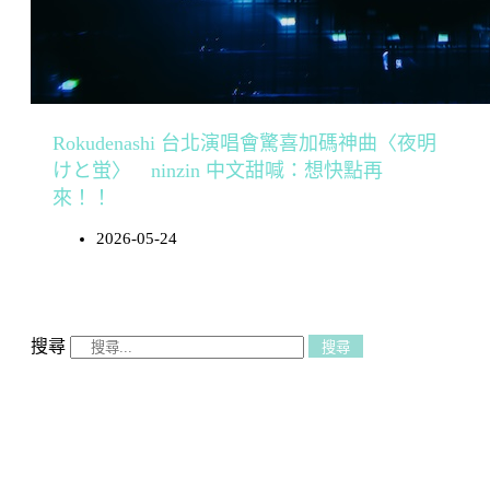
Rokudenashi 台北演唱會驚喜加碼神曲〈夜明
けと蛍〉 ninzin 中文甜喊：想快點再
來！！
2026-05-24
搜尋
搜尋