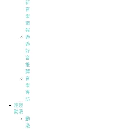
新
音
樂
情
報
迷
迷
好
音
推
薦
音
樂
專
訪
迷迷
動漫
動
漫