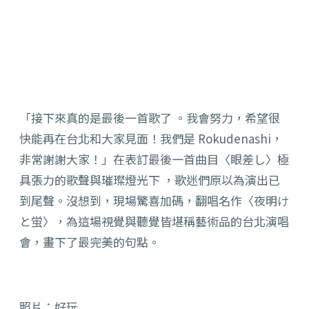
「接下來真的是最後一首歌了 。我會努力，希望很
快能再在台北和大家見面！我們是 Rokudenashi，
非常謝謝大家！」在表訂最後一首曲目〈眼差し〉極
具張力的歌聲與璀璨燈光下 ，歌迷們原以為演出已
到尾聲。沒想到，現場驚喜加碼，翻唱名作〈夜明け
と蛍〉，為這場視覺與聽覺皆堪稱藝術品的台北演唱
會，畫下了最完美的句點。
照片：好玩