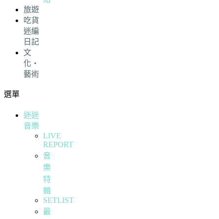
旅遊
吃貨
迷編
日記
文
化・
藝術
選單
迷迷
音樂
LIVE
REPORT
音
樂
特
輯
SETLIST
最