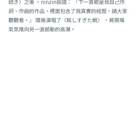
続き〉之後 ，ninzin說道： 「下一首歌是我自己作
詞、作曲的作品，裡面包含了我真實的經歷，請大家
聽聽看。」 隨後演唱了〈眩しすぎた朝〉 ，將現場
氣氛推向另一波感動的高潮。