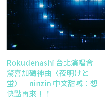
Rokudenashi 台北演唱會
驚喜加碼神曲〈夜明けと
蛍〉 ninzin 中文甜喊：想
快點再來！！