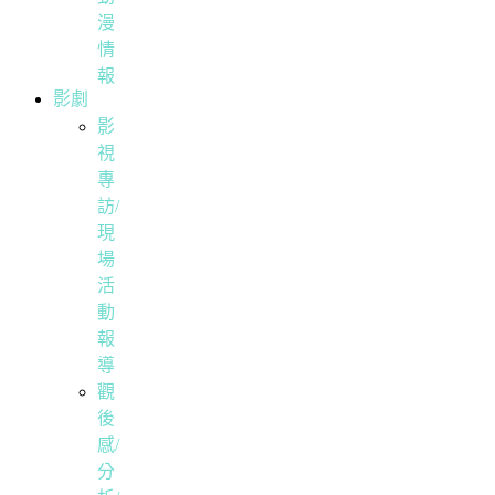
漫
情
報
影劇
影
視
專
訪/
現
場
活
動
報
導
觀
後
感/
分