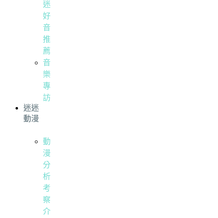
迷
好
音
推
薦
音
樂
專
訪
迷迷
動漫
動
漫
分
析
考
察
介