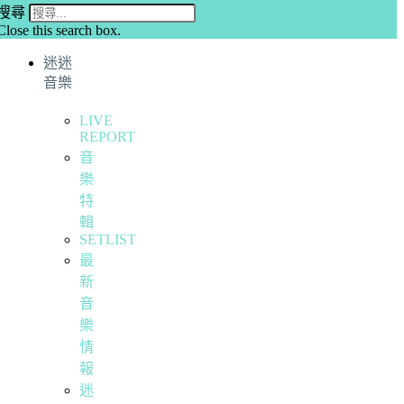
搜尋
Close this search box.
迷迷
音樂
LIVE
REPORT
音
樂
特
輯
SETLIST
最
新
音
樂
情
報
迷