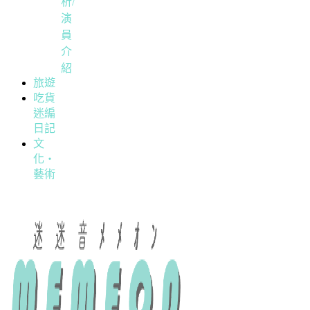
析/
演
員
介
紹
旅遊
吃貨
迷編
日記
文
化・
藝術