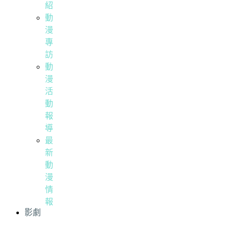
紹
動
漫
專
訪
動
漫
活
動
報
導
最
新
動
漫
情
報
影劇