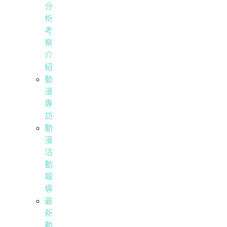
分
析
考
察
介
紹
動
漫
專
訪
動
漫
活
動
報
導
最
新
動