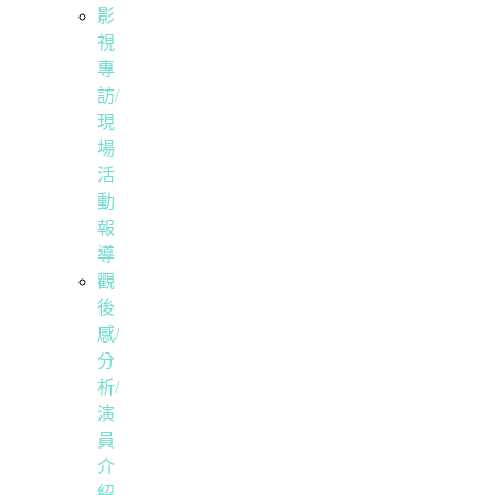
影
視
專
訪/
現
場
活
動
報
導
觀
後
感/
分
析/
演
員
介
紹