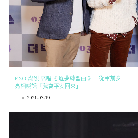
EXO 燦烈 高唱《 逐夢練習曲 》 從軍前夕
亮相喊話「我會平安回來」
2021-03-19