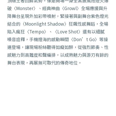
頂級王者回歸氣勢。像是開場一身全黑披風搭煙火爆
破〈Monster〉、經典神曲〈Growl〉全場應援與升
降舞台呈現外加彩帶噴射，緊接著與副舞台紫色燈光
結合的〈Moonlight Shadow〉狂飆性感舞蹈，全場
陷入瘋狂〈Tempo〉、〈Love Shot〉還有以細膩
嗓音詮釋，手機燈海的感動瞬間〈Don’t Go〉等接
連登場，讓現場粉絲聽得如癡如醉，從強烈節奏、性
感魅力到高難度和聲編排，以成熟魅力與游刃有餘的
舞台表現，再展無可取代的傳奇地位。