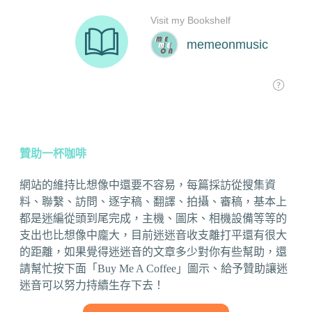
贊助一杯咖啡
網站的維持比想像中還要不容易，每篇採訪從搜集資
料、聯繫、訪問、逐字稿、翻譯、拍攝、審稿，基本上
都是迷編從頭到尾完成，主機、圖床、相機設備等等的
支出也比想像中龐大，目前迷迷音收支離打平還有很大
的距離，如果覺得迷迷音的文章多少對你有些幫助，還
請幫忙按下面「Buy Me A Coffee」圖示、給予贊助讓迷
迷音可以努力持續生存下去！