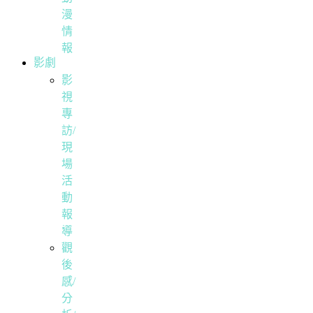
漫
情
報
影劇
影
視
專
訪/
現
場
活
動
報
導
觀
後
感/
分