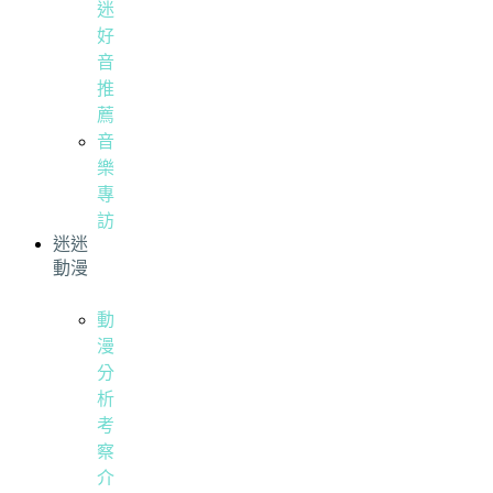
迷
好
音
推
薦
音
樂
專
訪
迷迷
動漫
動
漫
分
析
考
察
介