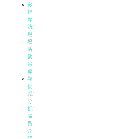
影
視
專
訪/
現
場
活
動
報
導
觀
後
感/
分
析/
演
員
介
紹