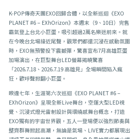
K-POP傳奇天團EXO回歸合體，以全新巡迴《EXO
PLANET #6 – EXhOrizon》本週末（9、10日）完售
霸氣登上台北小巨蛋，吸引超過2萬名樂迷前來。就
在今晚台北場接近尾聲，觀眾們都還沉浸在感動氛圍
時，EXO無預警投下震撼彈，驚喜宣布7月高雄巨蛋
加場演出，在巨型舞台LED螢幕揭曉驚喜
「2026.7.18、2026.7.19 高雄見」全場瞬間陷入瘋
狂，歡呼聲掀翻小巨蛋。
睽違七年，生涯第六次巡迴《EXO PLANET #6 –
EXhOrizon》呈現全新Live舞台，空運大型LED視
覺、沉浸式燈光雷射設計與環繞感舞台概念，打造
EXO獨有的宇宙世界觀，五人一登場便以強烈節奏與
整齊群舞掀起高潮，無論是氣場、LIVE實力都展現出