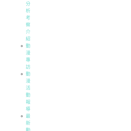
分
析
考
察
介
紹
動
漫
專
訪
動
漫
活
動
報
導
最
新
動