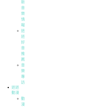
新
音
樂
情
報
迷
迷
好
音
推
薦
音
樂
專
訪
迷迷
動漫
動
漫