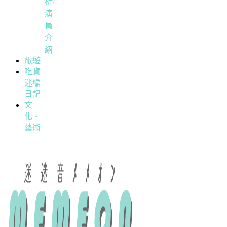
析/
演
員
介
紹
旅遊
吃貨
迷編
日記
文
化・
藝術