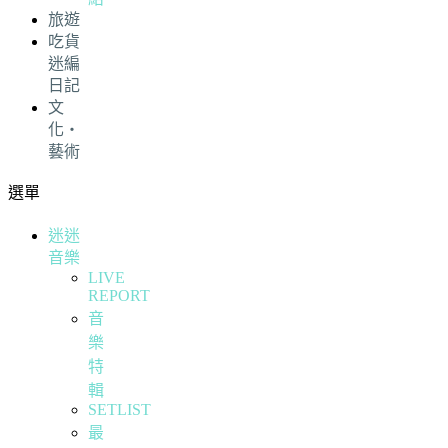
旅遊
吃貨
迷編
日記
文
化・
藝術
選單
迷迷
音樂
LIVE
REPORT
音
樂
特
輯
SETLIST
最