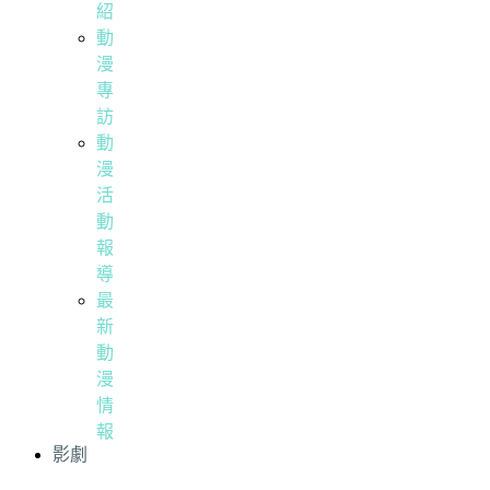
紹
動
漫
專
訪
動
漫
活
動
報
導
最
新
動
漫
情
報
影劇