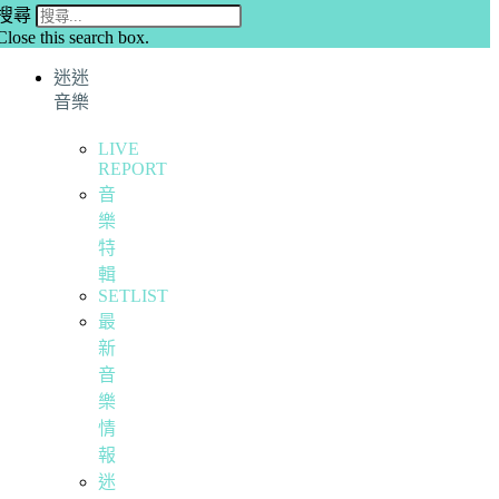
搜尋
Close this search box.
迷迷
音樂
LIVE
REPORT
音
樂
特
輯
SETLIST
最
新
音
樂
情
報
迷