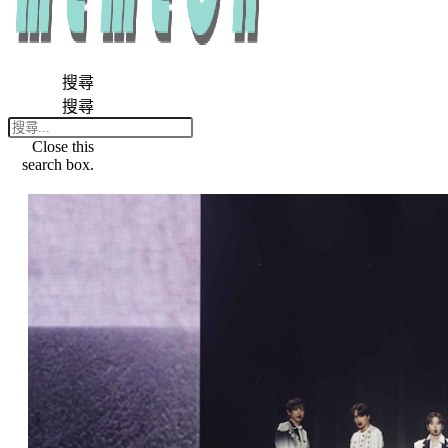
搜尋
搜尋
Close this
search box.