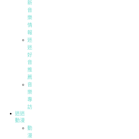
新
音
樂
情
報
迷
迷
好
音
推
薦
音
樂
專
訪
迷迷
動漫
動
漫