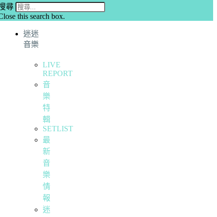
搜尋
Close this search box.
迷迷
音樂
LIVE
REPORT
音
樂
特
輯
SETLIST
最
新
音
樂
情
報
迷