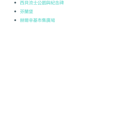
西貝流士公園與紀念碑
芬蘭堡
赫爾辛基市集廣場