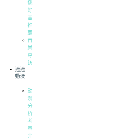
迷
好
音
推
薦
音
樂
專
訪
迷迷
動漫
動
漫
分
析
考
察
介