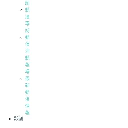
紹
動
漫
專
訪
動
漫
活
動
報
導
最
新
動
漫
情
報
影劇