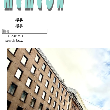
搜尋
搜尋
Close this
search box.