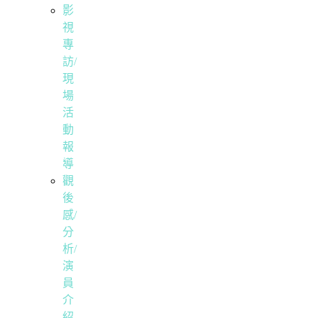
影
視
專
訪/
現
場
活
動
報
導
觀
後
感/
分
析/
演
員
介
紹