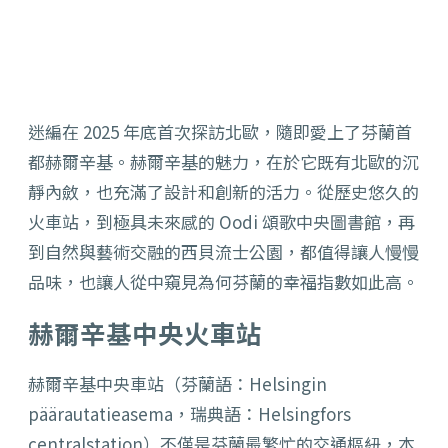
迷編在 2025 年底首次探訪北歐，隨即愛上了芬蘭首
都赫爾辛基。赫爾辛基的魅力，在於它既有北歐的沉
靜內斂，也充滿了設計和創新的活力。從歷史悠久的
火車站，到極具未來感的 Oodi 頌歌中央圖書館，再
到自然與藝術交融的西貝流士公園，都值得讓人慢慢
品味，也讓人從中窺見為何芬蘭的幸福指數如此高。
赫爾辛基中央火車站
赫爾辛基中央車站（芬蘭語：Helsingin
päärautatieasema，瑞典語：Helsingfors
centralstation）不僅是芬蘭最繁忙的交通樞紐，本