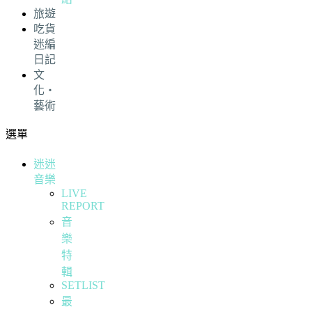
旅遊
吃貨
迷編
日記
文
化・
藝術
選單
迷迷
音樂
LIVE
REPORT
音
樂
特
輯
SETLIST
最