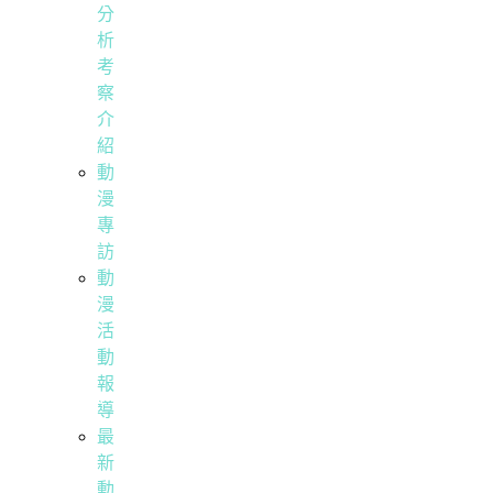
分
析
考
察
介
紹
動
漫
專
訪
動
漫
活
動
報
導
最
新
動