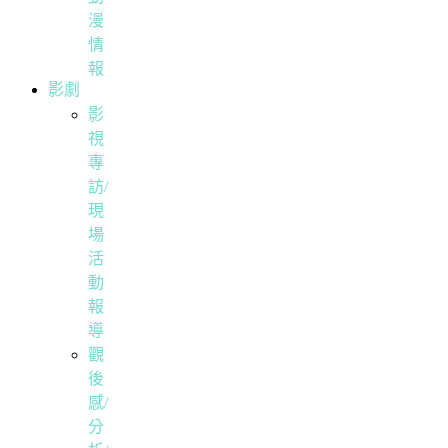
漫
情
報
影劇
影
視
專
訪/
現
場
活
動
報
導
觀
後
感/
分