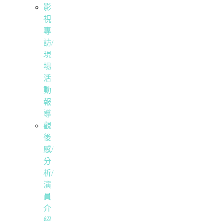
影
視
專
訪/
現
場
活
動
報
導
觀
後
感/
分
析/
演
員
介
紹