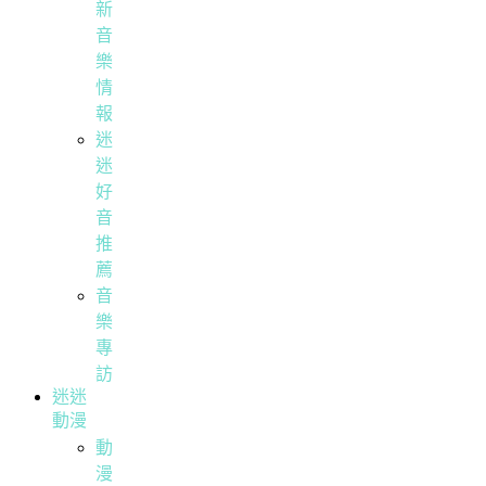
新
音
樂
情
報
迷
迷
好
音
推
薦
音
樂
專
訪
迷迷
動漫
動
漫