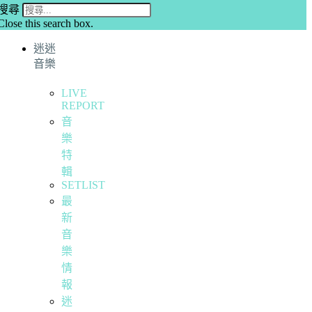
搜尋
Close this search box.
迷迷
音樂
LIVE
REPORT
音
樂
特
輯
SETLIST
最
新
音
樂
情
報
迷