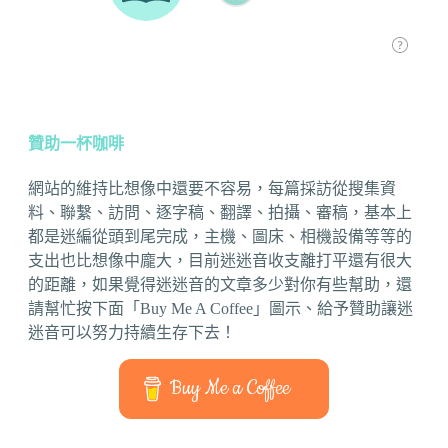
贊助一杯咖啡
網站的維持比想像中還要不容易，每篇採訪從搜集資
料、聯繫、訪問、逐字稿、翻譯、拍攝、審稿，基本上
都是迷編從頭到尾完成，主機、圖床、相機設備等等的
支出也比想像中龐大，目前迷迷音收支離打平還有很大
的距離，如果覺得迷迷音的文章多少對你有些幫助，還
請幫忙按下面「Buy Me A Coffee」圖示、給予贊助讓迷
迷音可以努力持續生存下去！
Buy Me a Coffee