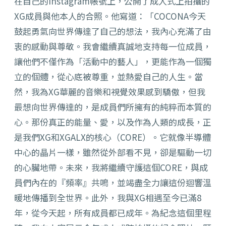
在自己的Instagram帳號上，公開了成人式上拍攝的
XG成員與他本人的合照。他寫道：「COCONA今天
鼓起勇氣向世界傳達了自己的想法，我內心充滿了由
衷的感動與尊敬。我會繼續真誠地支持每一位成員，
讓他們不僅作為「活動中的藝人」，更能作為一個獨
立的個體，從心底被尊重，並熱愛自己的人生。當
然，我為XG華麗的音樂和視覺效果感到驕傲，但我
最想向世界傳達的，是成員們所擁有的純粹而本質的
心。那份真正的能量、愛，以及作為人類的成長，正
是我們XG和XGALX的核心（CORE）。它就像半導體
中心的晶片一樣，雖然從外部看不見，卻是驅動一切
的心臟地帶。未來，我將繼續守護這個CORE，與成
員們內在的『頻率』共鳴，並竭盡全力讓這份迴響溫
暖地傳播到全世界。此外，我與XG相遇至今已滿8
年，從今天起，所有成員都已成年。為紀念這個里程