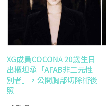
XG成員COCONA 20歲生日
出櫃坦承「AFAB非二元性
別者」，公開胸部切除術後
照
memeon