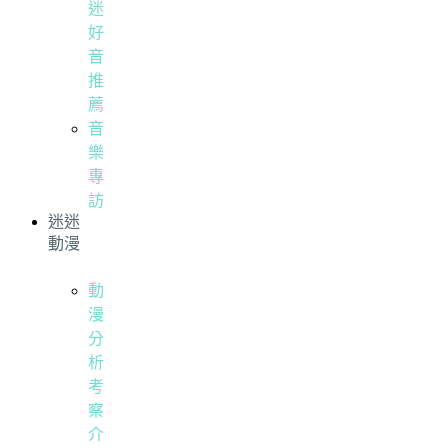
迷
好
音
推
薦
音
樂
專
訪
迷迷
動漫
動
漫
分
析
考
察
介