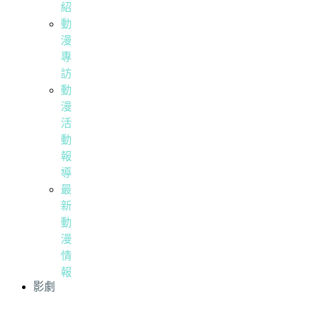
紹
動
漫
專
訪
動
漫
活
動
報
導
最
新
動
漫
情
報
影劇