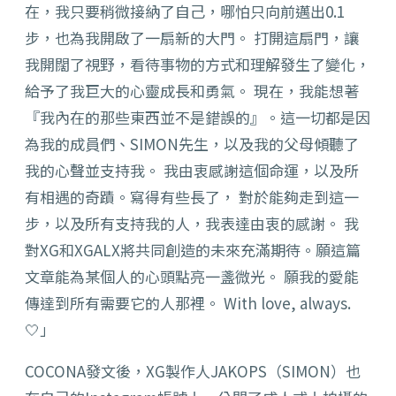
在，我只要稍微接納了自己，哪怕只向前邁出0.1
步，也為我開啟了一扇新的大門。 打開這扇門，讓
我開闊了視野，看待事物的方式和理解發生了變化，
給予了我巨大的心靈成長和勇氣。 現在，我能想著
『我內在的那些東西並不是錯誤的』。這一切都是因
為我的成員們、SIMON先生，以及我的父母傾聽了
我的心聲並支持我。 我由衷感謝這個命運，以及所
有相遇的奇蹟。寫得有些長了， 對於能夠走到這一
步，以及所有支持我的人，我表達由衷的感謝。 我
對XG和XGALX將共同創造的未來充滿期待。願這篇
文章能為某個人的心頭點亮一盞微光。 願我的愛能
傳達到所有需要它的人那裡。 With love, always.
🤍」
COCONA發文後，XG製作人JAKOPS（SIMON）也