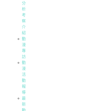
分
析
考
察
介
紹
動
漫
專
訪
動
漫
活
動
報
導
最
新
動