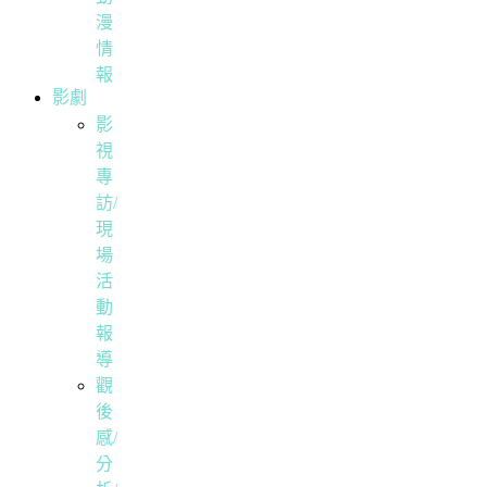
漫
情
報
影劇
影
視
專
訪/
現
場
活
動
報
導
觀
後
感/
分