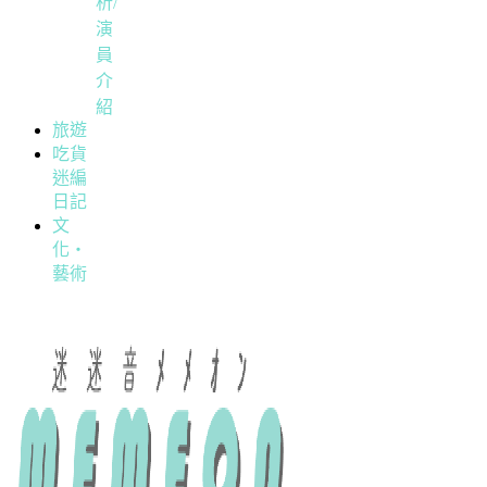
析/
演
員
介
紹
旅遊
吃貨
迷編
日記
文
化・
藝術