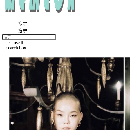
搜尋
搜尋
Close this
search box.