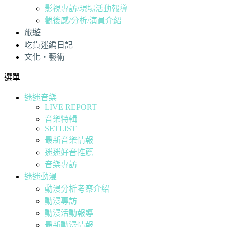
影視專訪/現場活動報導
觀後感/分析/演員介紹
旅遊
吃貨迷編日記
文化・藝術
選單
迷迷音樂
LIVE REPORT
音樂特輯
SETLIST
最新音樂情報
迷迷好音推薦
音樂專訪
迷迷動漫
動漫分析考察介紹
動漫專訪
動漫活動報導
最新動漫情報