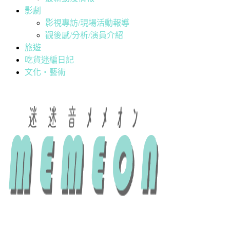
影劇
影視專訪/現場活動報導
觀後感/分析/演員介紹
旅遊
吃貨迷編日記
文化・藝術