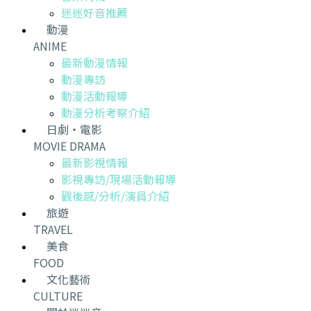
迷迷好音推薦
動漫
ANIME
最新動漫情報
動漫專訪
動漫活動報導
動漫分析考察介紹
日劇・電影
MOVIE DRAMA
最新影視情報
影視專訪/現場活動報導
觀後感/分析/演員介紹
旅遊
TRAVEL
美食
FOOD
文化藝術
CULTURE