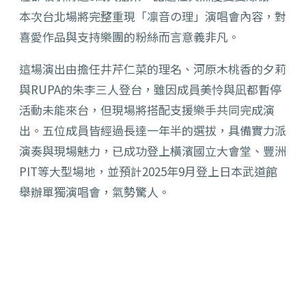
本次台北場將完整重現「凛音の理」演唱會內容，
對
喜愛作品與支持樂團的粉絲而言意義非凡。
這場演出由擔任井芹仁菜的理名、
河原木桃香的夕莉
與RUPA的朱李三人登台，
雖因成員美怜與凪都暫停
活動未能來台，
但現場將搭配支援樂手共同完成演
出。
五位成員皆經過長達一年半的選拔，具備實力派
演奏與現場魅力，
已成功登上橫濱國立大會堂、豐洲
PIT等大型場地，
並預計2025年9月登上日本武道館
舉辦單獨演唱會，氣勢驚人。