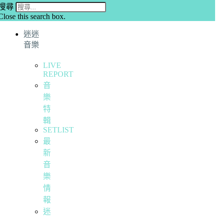
搜尋
Close this search box.
迷迷
音樂
LIVE
REPORT
音
樂
特
輯
SETLIST
最
新
音
樂
情
報
迷