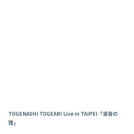
TOGENASHI TOGEARI Live in TAIPEI「凛音の
理」