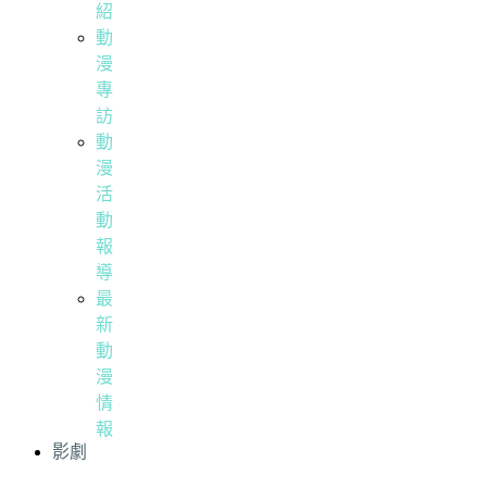
紹
動
漫
專
訪
動
漫
活
動
報
導
最
新
動
漫
情
報
影劇