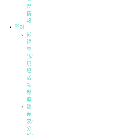
漫
情
報
影劇
影
視
專
訪/
現
場
活
動
報
導
觀
後
感/
分