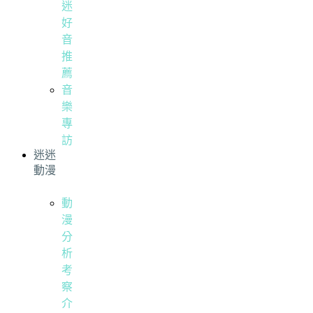
迷
好
音
推
薦
音
樂
專
訪
迷迷
動漫
動
漫
分
析
考
察
介