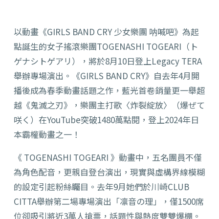
以動畫《GIRLS BAND CRY 少女樂團 呐喊吧》為起
點誕生的女子搖滾樂團TOGENASHI TOGEARI（ト
ゲナシトゲアリ），
將於8月10日登上Legacy TERA
舉辦專場演出。《GIRLS BAND CRY》自去年4月開
播後成為春季動畫話題之作，
藍光首卷銷量更一舉超
越《鬼滅之刃》，樂團主打歌〈炸裂綻放〉（
爆ぜて
咲く）在YouTube突破1480萬點閱，
登上2024年日
本霸權動畫之一！
《 TOGENASHI TOGEARI 》動畫中，五名團員不僅
為角色配音，更親自登台演出，
現實與虛構界線模糊
的設定引起粉絲矚目。
去年9月她們於川崎CLUB
CITTA舉辦第二場專場演出「凛音の理」，
僅1500席
位卻吸引將近3萬人搶票，話題性與熱度雙雙爆棚。