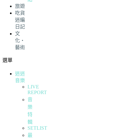
旅遊
吃貨
迷編
日記
文
化・
藝術
選單
迷迷
音樂
LIVE
REPORT
音
樂
特
輯
SETLIST
最