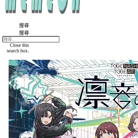
搜尋
搜尋
Close this
search box.