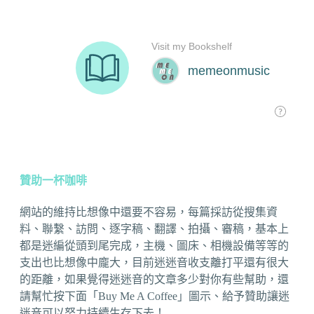
贊助一杯咖啡
網站的維持比想像中還要不容易，每篇採訪從搜集資
料、聯繫、訪問、逐字稿、翻譯、拍攝、審稿，基本上
都是迷編從頭到尾完成，主機、圖床、相機設備等等的
支出也比想像中龐大，目前迷迷音收支離打平還有很大
的距離，如果覺得迷迷音的文章多少對你有些幫助，還
請幫忙按下面「Buy Me A Coffee」圖示、給予贊助讓迷
迷音可以努力持續生存下去！