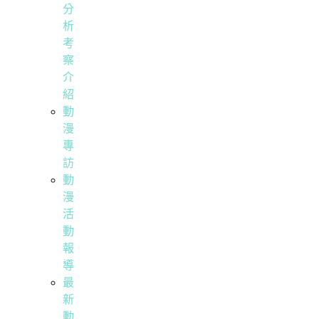
分
析
考
察
介
紹
動
漫
專
訪
動
漫
活
動
報
導
最
新
動