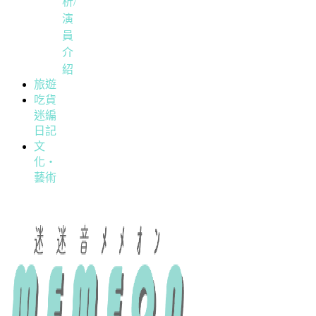
析/
演
員
介
紹
旅遊
吃貨
迷編
日記
文
化・
藝術