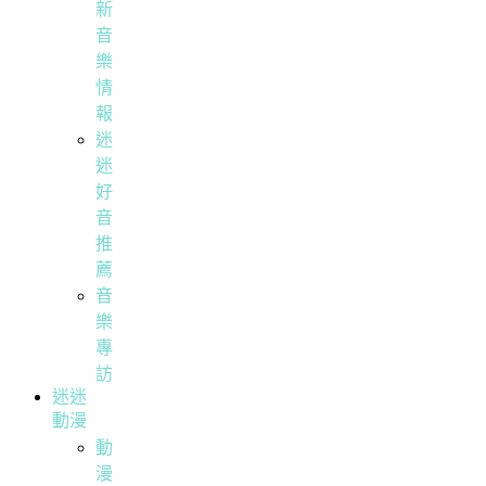
新
音
樂
情
報
迷
迷
好
音
推
薦
音
樂
專
訪
迷迷
動漫
動
漫