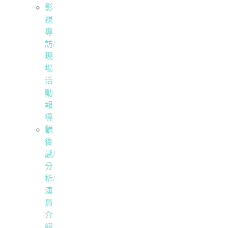
影
視
專
訪/
現
場
活
動
報
導
觀
後
感/
分
析/
演
員
介
紹