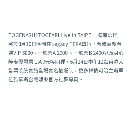
TOGENASHI TOGEARI Live in TAIPEI「凛音の理」
將於8月10日晚間在Legacy TERA舉行，票價為新台
幣VIP 3800、一般票A 2900 、一般票B 2400以及身心
障礙優惠票 1500元等四種，6月14日中午12點再遠大
售票系統實施全場實名抽選制，更多詳情可洽主辦單
位雅慕斯台灣娛樂官方社群專頁。