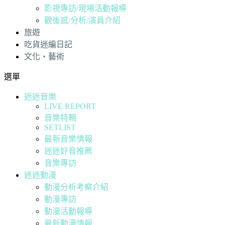
影視專訪/現場活動報導
觀後感/分析/演員介紹
旅遊
吃貨迷編日記
文化・藝術
選單
迷迷音樂
LIVE REPORT
音樂特輯
SETLIST
最新音樂情報
迷迷好音推薦
音樂專訪
迷迷動漫
動漫分析考察介紹
動漫專訪
動漫活動報導
最新動漫情報