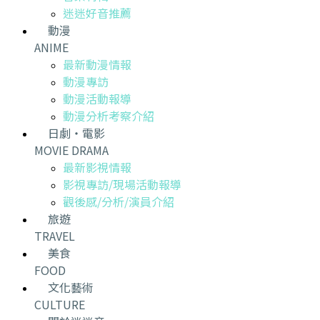
迷迷好音推薦
動漫
ANIME
最新動漫情報
動漫專訪
動漫活動報導
動漫分析考察介紹
日劇・電影
MOVIE DRAMA
最新影視情報
影視專訪/現場活動報導
觀後感/分析/演員介紹
旅遊
TRAVEL
美食
FOOD
文化藝術
CULTURE