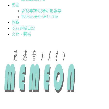
影劇
影視專訪/現場活動報導
觀後感/分析/演員介紹
旅遊
吃貨迷編日記
文化・藝術