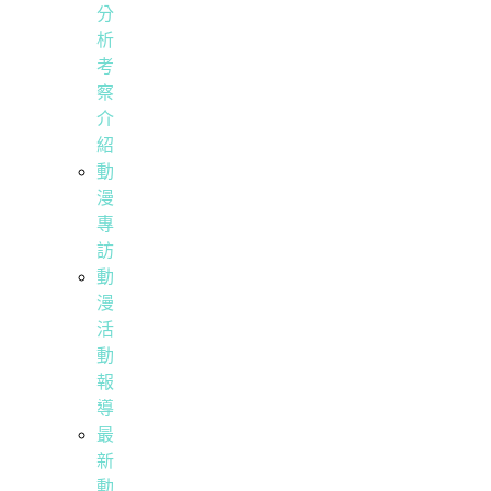
分
析
考
察
介
紹
動
漫
專
訪
動
漫
活
動
報
導
最
新
動