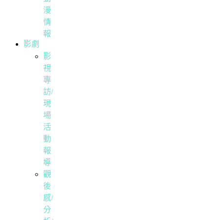
漫
情
報
影劇
影
視
專
訪/
現
場
活
動
報
導
觀
後
感/
分