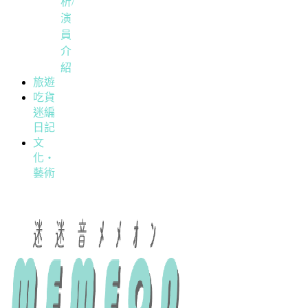
析/
演
員
介
紹
旅遊
吃貨
迷編
日記
文
化・
藝術