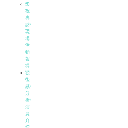
影
視
專
訪/
現
場
活
動
報
導
觀
後
感/
分
析/
演
員
介
紹