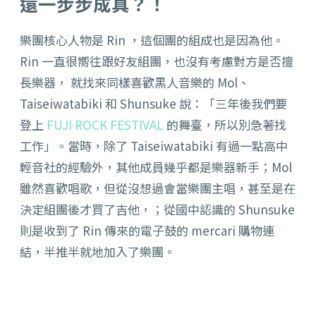
還一步步成真？！
樂團核心人物是 Rin ，這個團的組成也是因為他。
Rin 一直很嚮往跟好友組團，也沒有考慮對方是否擅
長樂器， 就找來同樣喜歡黑人音樂的 Mol、
Taiseiwatabiki 和 Shunsuke 說：「三年後我們要
登上
FUJI ROCK FESTIVAL
的舞臺，所以別急著找
工作」。當時，除了 Taiseiwatabiki 有過一點高中
輕音社的經驗外，其他成員幾乎都是樂器新手；Mol
雖然喜歡唱歌，但從沒想過會當樂團主唱，甚至是在
決定組團後才買了吉他，；從國中認識的 Shunsuke
則是收到了 Rin 傳來的電子鼓的 mercari 購物連
結，半推半就地加入了樂團。