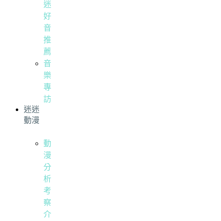
迷
好
音
推
薦
音
樂
專
訪
迷迷
動漫
動
漫
分
析
考
察
介