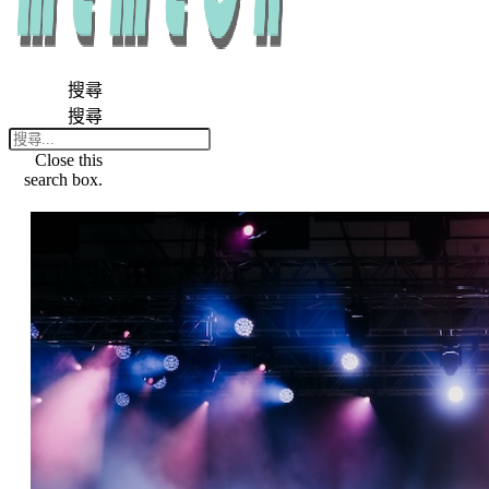
搜尋
搜尋
Close this
search box.