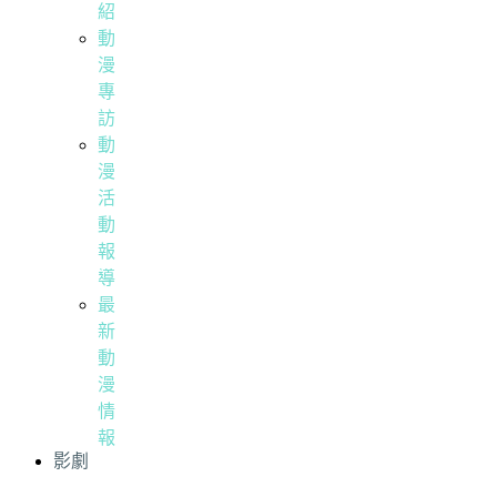
紹
動
漫
專
訪
動
漫
活
動
報
導
最
新
動
漫
情
報
影劇