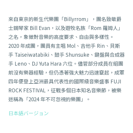
來自東京的新生代樂團「Billyrrom」，團名致敬爵
士鋼琴家 Bill Evan，以及遊牧名族「Rom 羅姆人」
之名，象徵對音樂的高度要求、自由與多樣性。
2020 年成團，團員有主唱 Mol、吉他手 Rin、貝斯
手 Taiseiwatabiki、鼓手 Shunsuke、鍵盤與合成器
手 Leno、DJ Yuta Hara 六位。儘管部分成員在組團
前沒有樂器經驗，但仍憑著強大魅力迅速竄起，成軍
四年便登上亞洲最具代表性的國際級音樂盛事 FUJI
ROCK FESTIVAL，征戰多個日本知名音樂節，被樂
迷稱為「2024 年不可忽視的樂團」。
日本語バージョン