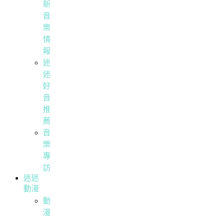
新
音
樂
情
報
迷
迷
好
音
推
薦
音
樂
專
訪
迷迷
動漫
動
漫