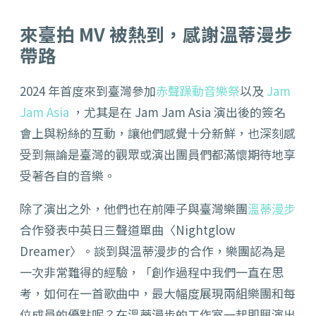
來臺拍 MV 被熱到，感謝溫蒂漫步
帶路
2024 年首度來到臺灣參加
赤聲躁動音樂祭
以及
Jam
Jam Asia
，尤其是在 Jam Jam Asia 演出後的簽名
會上與粉絲的互動，讓他們感覺十分新鮮，也深刻感
受到無論是臺灣的觀眾或演出團員們都滿懷期待地享
受著各自的音樂。
除了演出之外，他們也在前陣子與臺灣樂團
溫蒂漫步
合作發表中英日三聲道單曲〈Nightglow
Dreamer〉。談到與溫蒂漫步的合作，樂團認為是
一次非常難得的經驗，「創作過程中我們一直在思
考，如何在一首歌曲中，最大幅度展現兩組樂團和每
位成員的優點呢？在溫蒂漫步的工作室一起即興演出