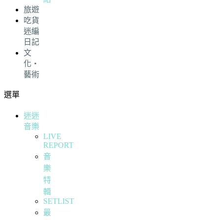
旅遊
吃貨
迷編
日記
文
化・
藝術
選單
迷迷
音樂
LIVE
REPORT
音
樂
特
輯
SETLIST
最