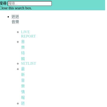
搜尋
Close this search box.
迷迷
音樂
LIVE
REPORT
音
樂
特
輯
SETLIST
最
新
音
樂
情
報
迷