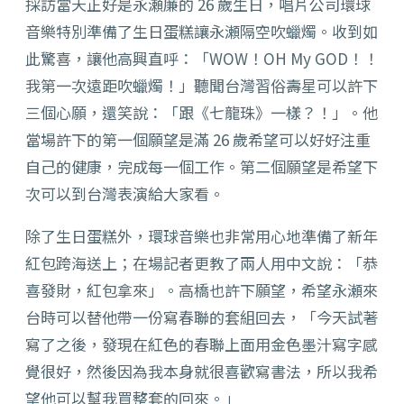
採訪當天正好是永瀬廉的 26 歲生日，唱片公司環球
音樂特別準備了生日蛋糕讓永瀬隔空吹蠟燭。收到如
此驚喜，讓他高興直呼：「WOW！OH My GOD！！
我第一次遠距吹蠟燭！」聽聞台灣習俗壽星可以許下
三個心願，還笑說：「跟《七龍珠》一樣？！」。他
當場許下的第一個願望是滿 26 歲希望可以好好注重
自己的健康，完成每一個工作。第二個願望是希望下
次可以到台灣表演給大家看。
除了生日蛋糕外，環球音樂也非常用心地準備了新年
紅包跨海送上；在場記者更教了兩人用中文說：「恭
喜發財，紅包拿來」。高橋也許下願望，希望永瀬來
台時可以替他帶一份寫春聯的套組回去，「今天試著
寫了之後，發現在紅色的春聯上面用金色墨汁寫字感
覺很好，然後因為我本身就很喜歡寫書法，所以我希
望他可以幫我買整套的回來。」