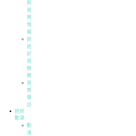
新
音
樂
情
報
迷
迷
好
音
推
薦
音
樂
專
訪
迷迷
動漫
動
漫