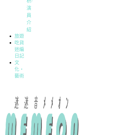
析/
演
員
介
紹
旅遊
吃貨
迷編
日記
文
化・
藝術