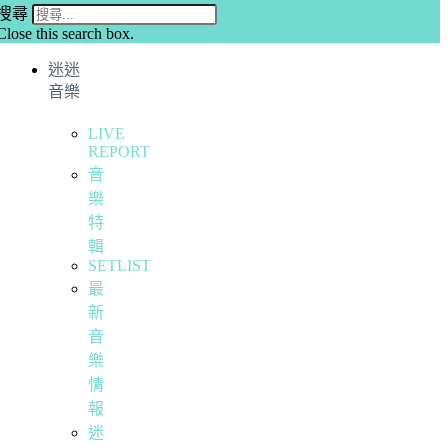
搜尋
Close this search box.
迷迷
音樂
LIVE
REPORT
音
樂
特
輯
SETLIST
最
新
音
樂
情
報
迷