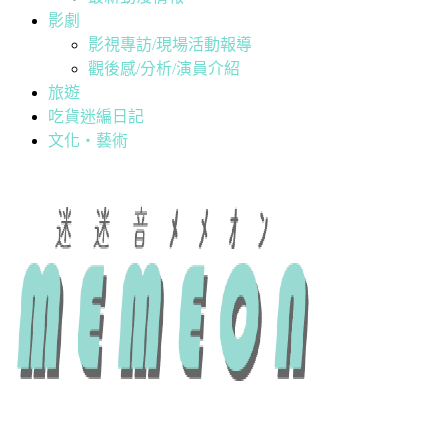
影劇
影視專訪/現場活動報導
觀後感/分析/演員介紹
旅遊
吃貨迷編日記
文化・藝術