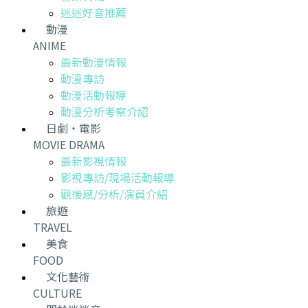
迷迷好音推薦
動漫
ANIME
最新動漫情報
動漫專訪
動漫活動報導
動漫分析考察介紹
日劇・電影
MOVIE DRAMA
最新影視情報
影視專訪/現場活動報導
觀後感/分析/演員介紹
旅遊
TRAVEL
美食
FOOD
文化藝術
CULTURE