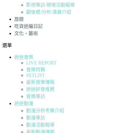
影視專訪/現場活動報導
觀後感/分析/演員介紹
旅遊
吃貨迷編日記
文化・藝術
選單
迷迷音樂
LIVE REPORT
音樂特輯
SETLIST
最新音樂情報
迷迷好音推薦
音樂專訪
迷迷動漫
動漫分析考察介紹
動漫專訪
動漫活動報導
最新動漫情報