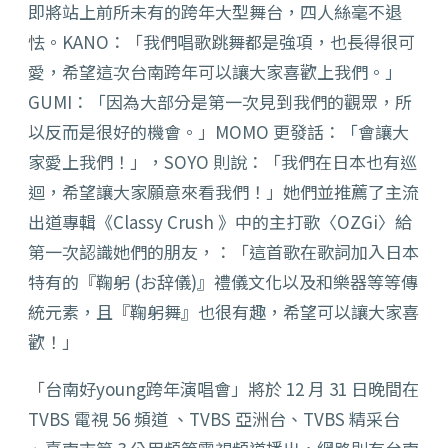
即將站上前所未有的跨年大型舞台，四人絲毫不退
怯。KANO：「我們唱歌跳舞都是強項，也長得很可
愛，希望這次台南跨年可以讓大家喜歡上我們。」
GUMI：「因為大部分是第一次見到我們的觀眾，所
以反而是很好的機會。」MOMO 更發話：「會讓大
家愛上我們！」，SOYO 則說：「我們在日本也有巡
迴，希望讓大家願意來看我們！」她們並推薦了主流
出道專輯《Classy Crush 》中的主打歌〈OZGi〉給
第一次認識她們的朋友，：「這首歌在歌詞加入日本
特有的『鞠躬 (お辞儀)』禮儀文化以及和樂器等等傳
統元素，且『鞠躬舞』也很有趣，希望可以讓大家喜
歡！」
「台南好young跨年演唱會」將於 12 月 31 日晚間在
TVBS 電視 56 頻道 、TVBS 亞洲台、TVBS 精采台