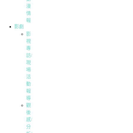
漫
情
報
影劇
影
視
專
訪/
現
場
活
動
報
導
觀
後
感/
分