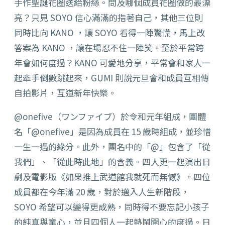
手作聖誕花圈送給粉絲。問及哪個成員花圈做的最漂
亮？只見 SOYO 信心滿滿的指著自己，其他三位則
同時比向 KANO ，讓 SOYO 看得一陣驚慌，馬上改
答案為 KANO ，讓在場忍不住一陣笑。至於平常跨
年會如何度過？KANO 可愛地分享，平常會和家人一
起牽手倒數跳起來，GUMI 則說元旦會和成員互相傳
自拍影片，互道新年快樂。
@onefive（ワンファイブ）於令和元年組成，團體
名「@onefive」是因為成員在 15 歲時組成，並珍惜
一生一遇的緣分。此外，團名中的「@」包含了「從
我們」、「從此時此地」的含義。四人更一起演出日
劇及電影版《如果推上武道館我就死而無憾》。四位
成員都在今年滿 20 歲，對於邁入人生新階段，
SOYO 希望可以變得更成熟，同時得不要忘記小孩子
的純真與童心，並且四個人一起熱鬧開心的度過。日