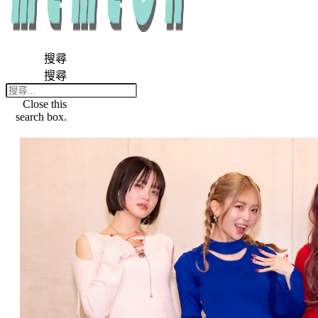
搜尋
搜尋
Close this
search box.