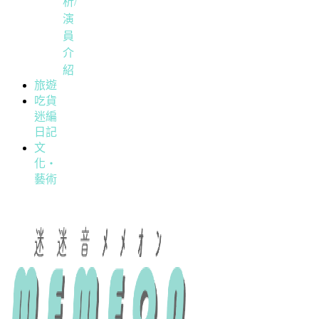
析/
演
員
介
紹
旅遊
吃貨
迷編
日記
文
化・
藝術