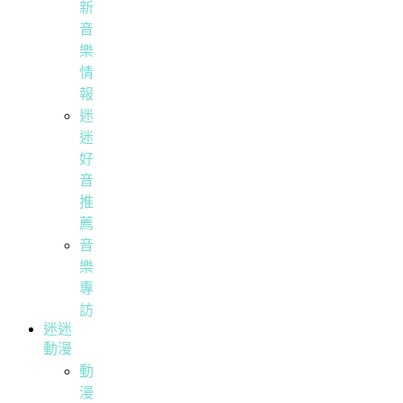
新
音
樂
情
報
迷
迷
好
音
推
薦
音
樂
專
訪
迷迷
動漫
動
漫