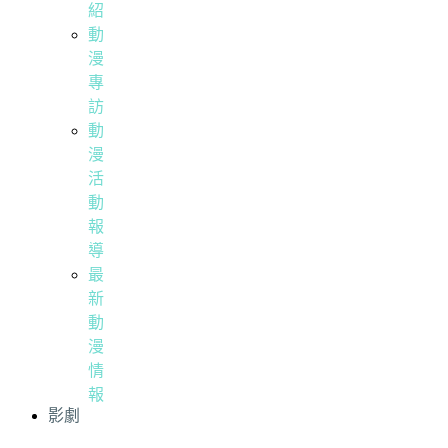
紹
動
漫
專
訪
動
漫
活
動
報
導
最
新
動
漫
情
報
影劇