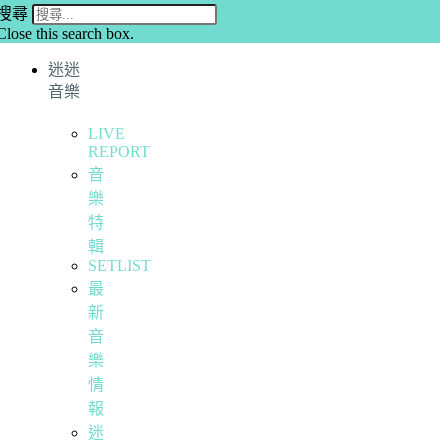
搜尋
Close this search box.
迷迷
音樂
LIVE
REPORT
音
樂
特
輯
SETLIST
最
新
音
樂
情
報
迷