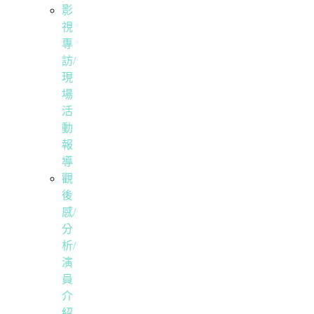
影
視
專
訪/
現
場
活
動
報
導
觀
後
感/
分
析/
演
員
介
紹