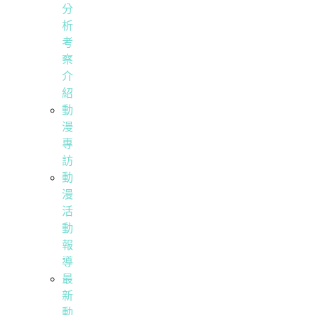
分
析
考
察
介
紹
動
漫
專
訪
動
漫
活
動
報
導
最
新
動