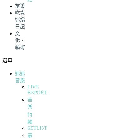
旅遊
吃貨
迷編
日記
文
化・
藝術
選單
迷迷
音樂
LIVE
REPORT
音
樂
特
輯
SETLIST
最