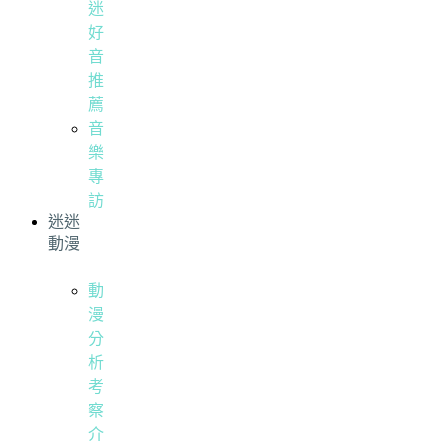
迷
好
音
推
薦
音
樂
專
訪
迷迷
動漫
動
漫
分
析
考
察
介