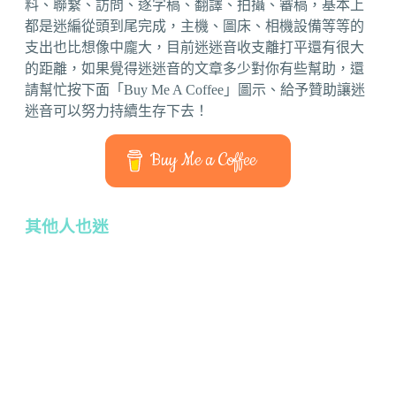
料、聯繫、訪問、逐字稿、翻譯、拍攝、審稿，基本上
都是迷編從頭到尾完成，主機、圖床、相機設備等等的
支出也比想像中龐大，目前迷迷音收支離打平還有很大
的距離，如果覺得迷迷音的文章多少對你有些幫助，還
請幫忙按下面「Buy Me A Coffee」圖示、給予贊助讓迷
迷音可以努力持續生存下去！
Buy Me a Coffee
其他人也迷