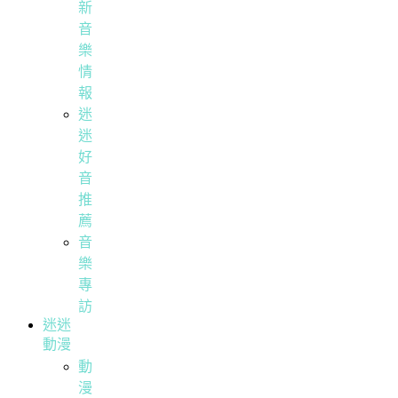
新
音
樂
情
報
迷
迷
好
音
推
薦
音
樂
專
訪
迷迷
動漫
動
漫