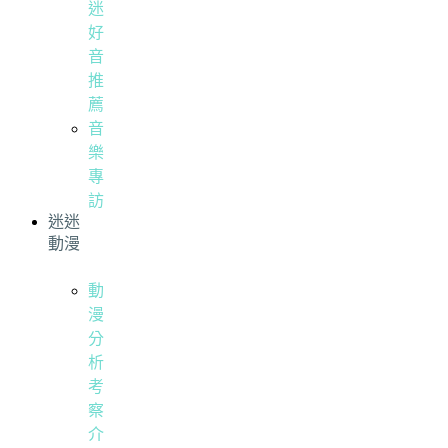
迷
好
音
推
薦
音
樂
專
訪
迷迷
動漫
動
漫
分
析
考
察
介