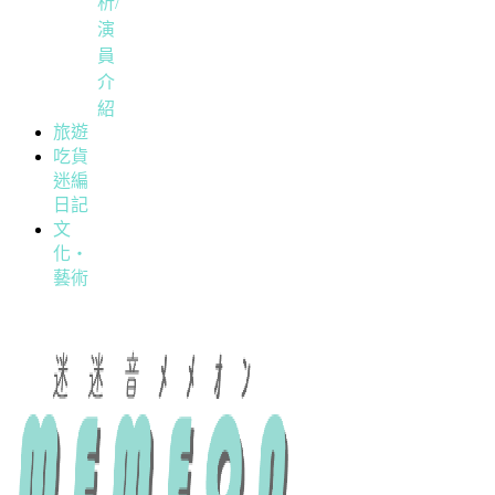
析/
演
員
介
紹
旅遊
吃貨
迷編
日記
文
化・
藝術