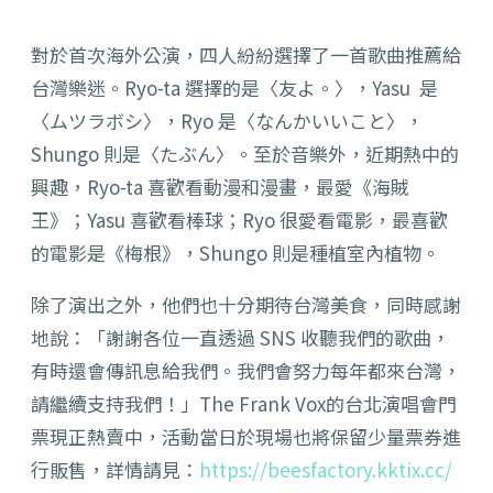
對於首次海外公演，四人紛紛選擇了一首歌曲推薦給
台灣樂迷。Ryo-ta 選擇的是
〈
友よ。
〉，Yasu
是
〈
ムツラボシ
〉
，Ryo 是
〈
なんかいいこと
〉
，
Shungo 則是
〈
たぶん
〉。至於
音樂外，近期熱中的
興趣，Ryo-ta 喜歡看動漫和漫畫，最愛《海賊
王》；Yasu 喜歡看棒球；Ryo 很愛看電影，最喜歡
的電影是《梅根》，Shungo 則是種植室內植物。
除了演出之外，他們也十分期待台灣美食，同時感謝
地說：「謝謝各位一直透過 SNS 收聽我們的歌曲，
有時還會傳訊息給我們。我們會努力每年都來台灣，
請繼續支持我們！」
The Frank Vox
的台北演唱會門
票現正熱賣中，
活動當日於現場也將保留少量票券進
行販售，詳情請見：
ht
tps://beesfactory.kktix.cc/