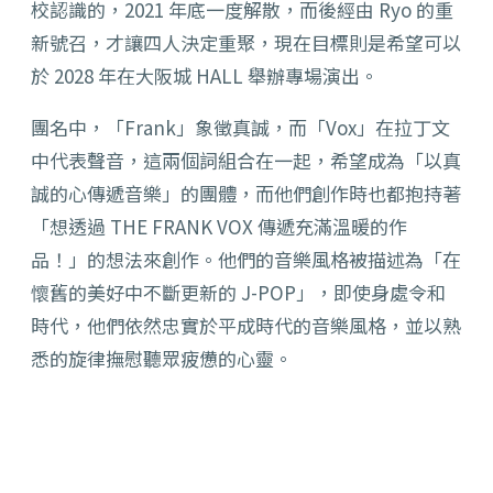
校認識的，2021 年底一度解散，而後經由
Ryo 的重
新號召
，才讓四人決定重聚，現在
目標則是希望可以
於 2028 年在大阪城 HALL 舉辦專場演出。
團名中，「Frank」象徵真誠，而「Vox」在拉丁文
中代表聲音，這兩個詞組合在一起，希望成為「以真
誠的心傳遞音樂」的團體，而他們創作時也都抱持著
「想透過 THE FRANK VOX 傳遞充滿溫暖的作
品！」的想法來創作
。他們的音樂風格被描述為「在
懷舊的美好中不斷更新的 J-POP」，即使身處令和
時代，他們依然忠實於平成時代的音樂風格，並以熟
悉的旋律撫慰聽眾疲憊的心靈。