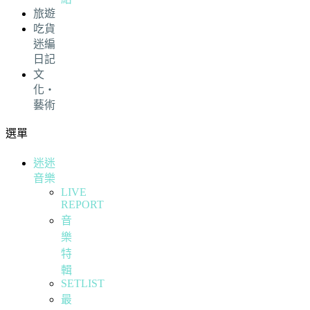
旅遊
吃貨
迷編
日記
文
化・
藝術
選單
迷迷
音樂
LIVE
REPORT
音
樂
特
輯
SETLIST
最