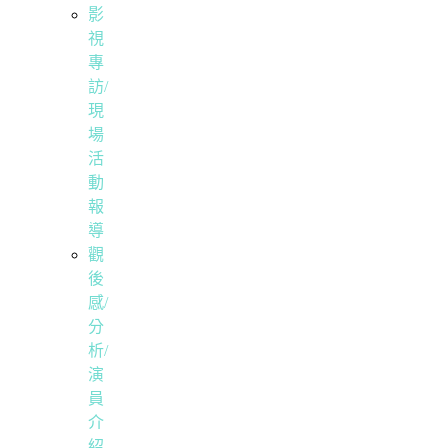
影
視
專
訪/
現
場
活
動
報
導
觀
後
感/
分
析/
演
員
介
紹