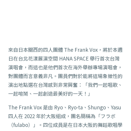
來自日本關西的四人團體 The Frank Vox，將於本週
日在台北花漾展演空間 HANA SPACE 舉行首次台灣
演唱會，而這也是他們首次在海外舉辦專場演唱會，
對團體而言意義非凡。團員們對於能將這場象徵性的
演出地點選在台灣感到非常興奮：「我們一起唱歌、
一起喧鬧、
一起創造最美好的一天！」
The Frank Vox 是由 Ryo、Ryo-ta、Shungo、Yasu
四人在 2022 年於大阪組成，團名簡稱為「フラボ
（fulabo）」。
四位成員是在日本大阪的舞蹈歌唱學