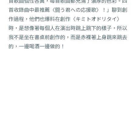
首歌曲個性各異，每首歌曲都充滿了濃厚的色彩。四
首收錄曲中最推薦〈闘う君への応援歌〉！」聊到創
作過程，他們也爆料在創作〈キミトオドリタイ〉
時，是想像著每個人在演出時跳上跳下的樣子，所以
我不是坐在書桌前創作的，而是赤裸著上身跳來跳去
的，一邊喝酒一邊做的！