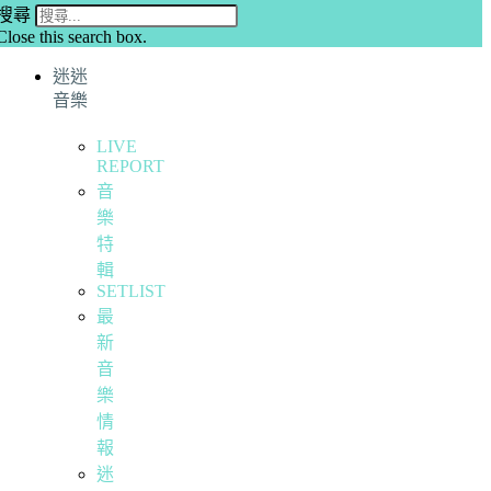
搜尋
Close this search box.
迷迷
音樂
LIVE
REPORT
音
樂
特
輯
SETLIST
最
新
音
樂
情
報
迷