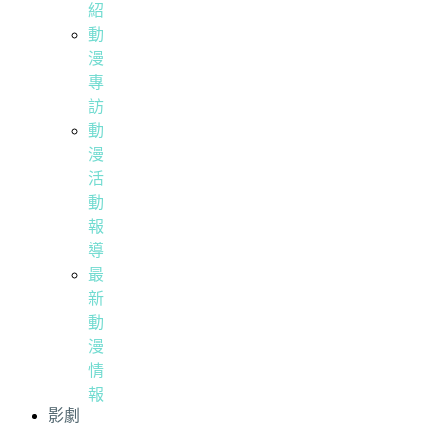
紹
動
漫
專
訪
動
漫
活
動
報
導
最
新
動
漫
情
報
影劇