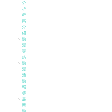
分
析
考
察
介
紹
動
漫
專
訪
動
漫
活
動
報
導
最
新
動