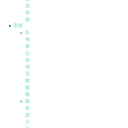
漫
情
報
影劇
影
視
專
訪/
現
場
活
動
報
導
觀
後
感/
分