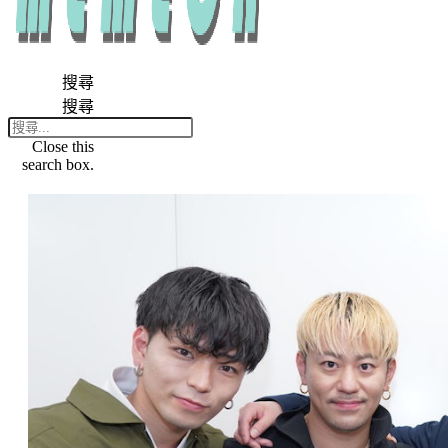
搜尋
搜尋
Close this
search box.