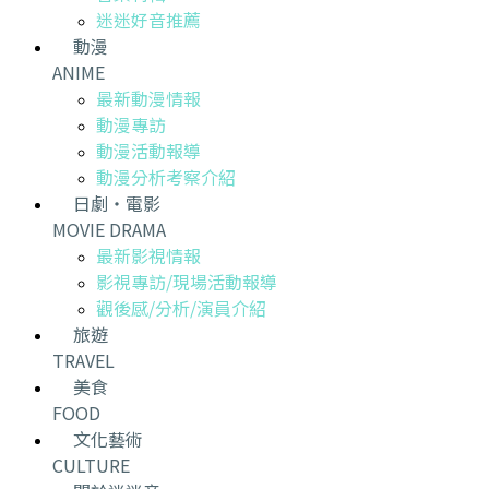
迷迷好音推薦
動漫
ANIME
最新動漫情報
動漫專訪
動漫活動報導
動漫分析考察介紹
日劇・電影
MOVIE DRAMA
最新影視情報
影視專訪/現場活動報導
觀後感/分析/演員介紹
旅遊
TRAVEL
美食
FOOD
文化藝術
CULTURE