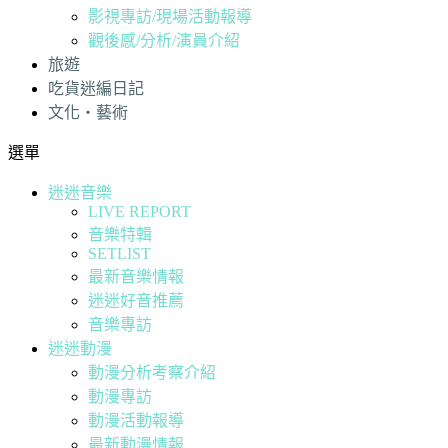
影視專訪/現場活動報導
觀後感/分析/演員介紹
旅遊
吃貨迷編日記
文化・藝術
選單
迷迷音樂
LIVE REPORT
音樂特輯
SETLIST
最新音樂情報
迷迷好音推薦
音樂專訪
迷迷動漫
動漫分析考察介紹
動漫專訪
動漫活動報導
最新動漫情報