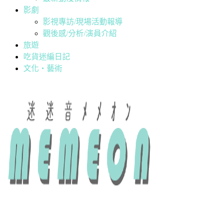
影劇
影視專訪/現場活動報導
觀後感/分析/演員介紹
旅遊
吃貨迷編日記
文化・藝術